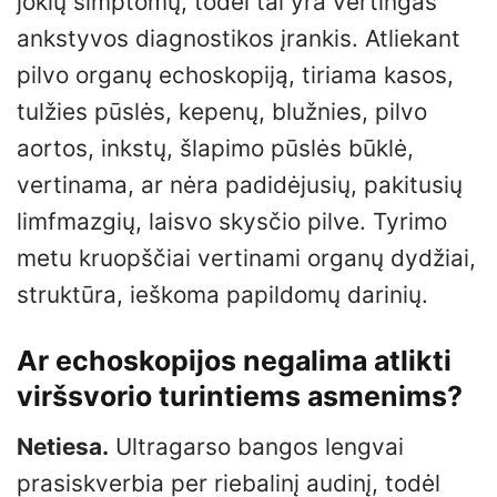
jokių simptomų, todėl tai yra vertingas
ankstyvos diagnostikos įrankis. Atliekant
pilvo organų echoskopiją, tiriama kasos,
tulžies pūslės, kepenų, blužnies, pilvo
aortos, inkstų, šlapimo pūslės būklė,
vertinama, ar nėra padidėjusių, pakitusių
limfmazgių, laisvo skysčio pilve. Tyrimo
metu kruopščiai vertinami organų dydžiai,
struktūra, ieškoma papildomų darinių.
Ar echoskopijos negalima atlikti
viršsvorio turintiems asmenims?
Netiesa.
Ultragarso bangos lengvai
prasiskverbia per riebalinį audinį, todėl