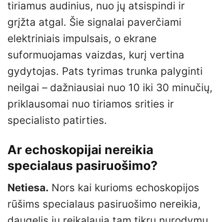
tiriamus audinius, nuo jų atsispindi ir
grįžta atgal. Šie signalai paverčiami
elektriniais impulsais, o ekrane
suformuojamas vaizdas, kurį vertina
gydytojas. Pats tyrimas trunka palyginti
neilgai – dažniausiai nuo 10 iki 30 minučių,
priklausomai nuo tiriamos srities ir
specialisto patirties.
Ar echoskopijai nereikia
specialaus pasiruošimo?
Netiesa.
Nors kai kurioms echoskopijos
rūšims specialaus pasiruošimo nereikia,
daugelis jų reikalauja tam tikrų nurodymų