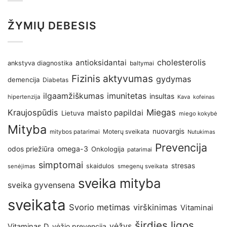
ŽYMIŲ DEBESIS
antioksidantai
cholesterolis
ankstyva diagnostika
baltymai
Fizinis aktyvumas
gydymas
demencija
Diabetas
imunitetas
ilgaamžiškumas
insultas
hipertenzija
Kava
kofeinas
Kraujospūdis
Miegas
maisto papildai
Lietuva
miego kokybė
Mityba
nuovargis
Moterų sveikata
mitybos patarimai
Nutukimas
Prevencija
omega-3
odos priežiūra
Onkologija
patarimai
simptomai
stresas
skaidulos
senėjimas
smegenų sveikata
sveika mityba
sveika gyvensena
sveikata
Svorio metimas
virškinimas
Vitaminai
širdies ligos
vėžys
Vitaminas D
vėžio prevencija