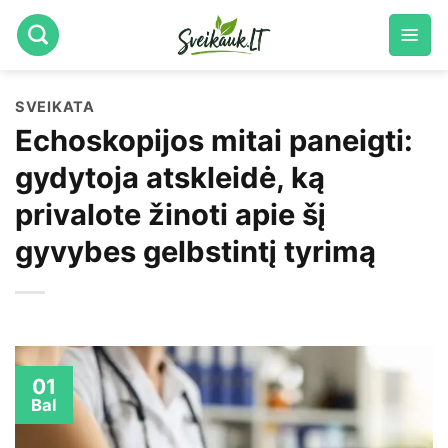
Skip
to
content
SVEIKATA
Echoskopijos mitai paneigti:
gydytoja atskleidė, ką
privalote žinoti apie šį
gyvybes gelbstintį tyrimą
01
Bal