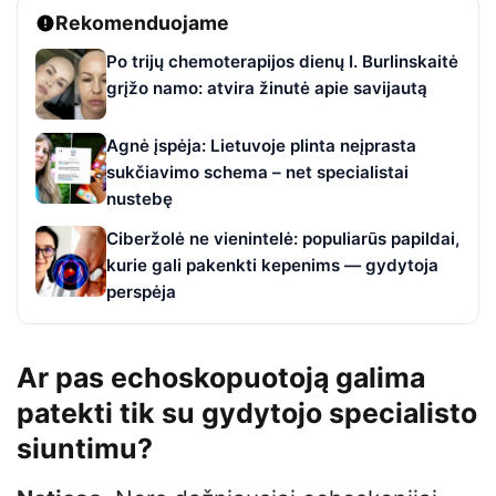
Rekomenduojame
Po trijų chemoterapijos dienų I. Burlinskaitė
grįžo namo: atvira žinutė apie savijautą
Agnė įspėja: Lietuvoje plinta neįprasta
sukčiavimo schema – net specialistai
nustebę
Ciberžolė ne vienintelė: populiarūs papildai,
kurie gali pakenkti kepenims — gydytoja
perspėja
Ar pas echoskopuotoją galima
patekti tik su gydytojo specialisto
siuntimu?