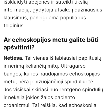
išsklaidyti abejones ir suteikti tikslią
informaciją, gydytoja atsako į dažniausius
klausimus, paneigdama populiarius
teiginius.
Ar echoskopijos metu galite būti
apšvitinti?
Netiesa.
Tai vienas iš labiausiai paplitusių
ir nerimą keliančių mitų. Ultragarso
bangos, kurios naudojamos echoskopijos
metu, nėra jonizuojančioji spinduliuotė.
Jos visiškai skiriasi nuo rentgeno spindulių
ir nekelia jokios žalos paciento
organizmui. Tai reiškia, kad echoskopija