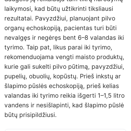
laikymosi, kad būtų užtikrinti tiksliausi
rezultatai. Pavyzdžiui, planuojant pilvo
organų echoskopiją, pacientas turi būti
nevalgęs ir negėręs bent 6–8 valandas iki
tyrimo. Taip pat, likus parai iki tyrimo,
rekomenduojama vengti maisto produktų,
kurie gali sukelti pilvo pūtimą, pavyzdžiui,
pupelių, obuolių, kopūstų. Prieš inkstų ar
šlapimo pūslės echoskopiją, prieš kelias
valandas iki tyrimo reikia išgerti 1–1,5 litro
vandens ir nesišlapinti, kad šlapimo pūslė
būtų prisipildžiusi.