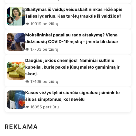
Skaitymas iš veidų: veidoskaitininkas rėžė apie
šalies lyderius. Kas turėtų trauktis iš valdžios?
👁️ 19919 peržiūrų
Mokslininkai pagaliau rado atsakymą? Viena
didžiausių COVID-19 mįslių – įminta tik dabar
👁️ 17763 peržiūrų
Daugiau jokios chemijos! Naminiai sultinio
kubeliai, kurie pakeis jūsų maisto gaminimą ir
skonį.
👁️ 17469 peržiūrų
Kasos vėžys tyliai siunčia signalus: įsiminkite
šiuos simptomus, kol nevėlu
👁️ 16055 peržiūrų
REKLAMA