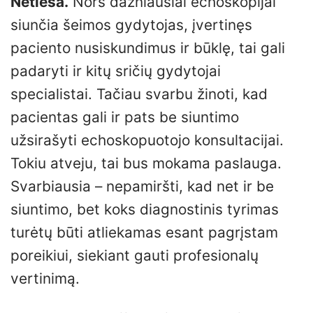
Netiesa.
Nors dažniausiai echoskopijai
siunčia šeimos gydytojas, įvertinęs
paciento nusiskundimus ir būklę, tai gali
padaryti ir kitų sričių gydytojai
specialistai. Tačiau svarbu žinoti, kad
pacientas gali ir pats be siuntimo
užsirašyti echoskopuotojo konsultacijai.
Tokiu atveju, tai bus mokama paslauga.
Svarbiausia – nepamiršti, kad net ir be
siuntimo, bet koks diagnostinis tyrimas
turėtų būti atliekamas esant pagrįstam
poreikiui, siekiant gauti profesionalų
vertinimą.