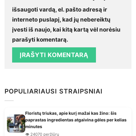
išsaugoti vardą, el. pašto adresą ir
interneto puslapį, kad jų nebereiktų
įvesti iš naujo, kai kitą kartą vėl norėsiu
parašyti komentarą.
POPULIARIAUSI STRAIPSNIAI
Floristų triukas, apie kurį mažai kas žino: šis
paprastas ingredientas atgaivina gėles per kelias
minutes
👁️ 24070 peržiūrų