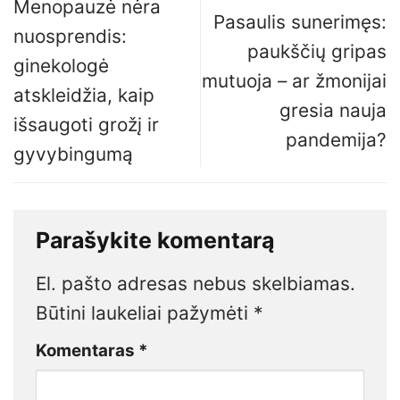
Menopauzė nėra
Pasaulis sunerimęs:
nuosprendis:
paukščių gripas
ginekologė
mutuoja – ar žmonijai
atskleidžia, kaip
gresia nauja
išsaugoti grožį ir
pandemija?
gyvybingumą
Parašykite komentarą
El. pašto adresas nebus skelbiamas.
Būtini laukeliai pažymėti
*
Komentaras
*