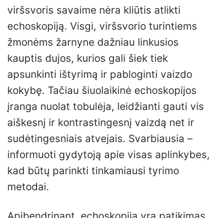
viršsvoris savaime nėra kliūtis atlikti
echoskopiją. Visgi, viršsvorio turintiems
žmonėms žarnyne dažniau linkusios
kauptis dujos, kurios gali šiek tiek
apsunkinti ištyrimą ir pabloginti vaizdo
kokybę. Tačiau šiuolaikinė echoskopijos
įranga nuolat tobulėja, leidžianti gauti vis
aiškesnį ir kontrastingesnį vaizdą net ir
sudėtingesniais atvejais. Svarbiausia –
informuoti gydytoją apie visas aplinkybes,
kad būtų parinkti tinkamiausi tyrimo
metodai.
Apibendrinant, echoskopija yra patikimas,