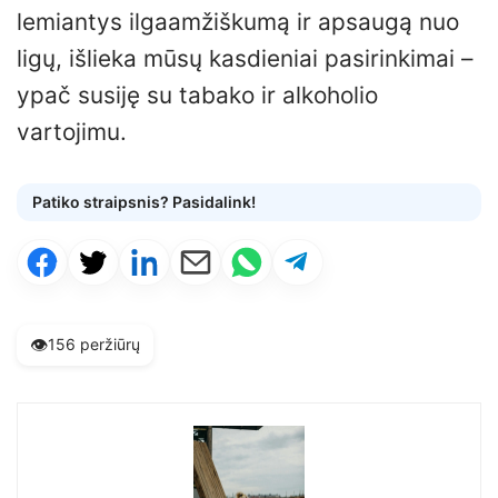
lemiantys ilgaamžiškumą ir apsaugą nuo
ligų, išlieka mūsų kasdieniai pasirinkimai –
ypač susiję su tabako ir alkoholio
vartojimu.
Patiko straipsnis? Pasidalink!
👁️
156 peržiūrų