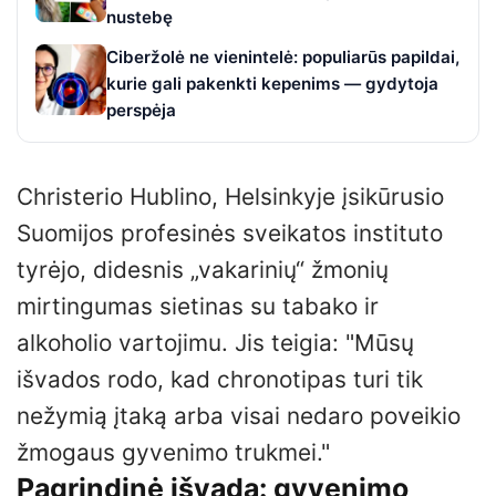
nustebę
Ciberžolė ne vienintelė: populiarūs papildai,
kurie gali pakenkti kepenims — gydytoja
perspėja
Christerio Hublino, Helsinkyje įsikūrusio
Suomijos profesinės sveikatos instituto
tyrėjo, didesnis „vakarinių“ žmonių
mirtingumas sietinas su tabako ir
alkoholio vartojimu. Jis teigia:
Mūsų
išvados rodo, kad chronotipas turi tik
nežymią įtaką arba visai nedaro poveikio
žmogaus gyvenimo trukmei.
Pagrindinė išvada: gyvenimo