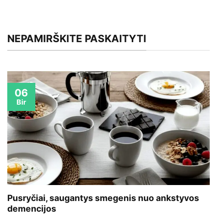
NEPAMIRŠKITE PASKAITYTI
06
Bir
Pusryčiai, saugantys smegenis nuo ankstyvos
demencijos