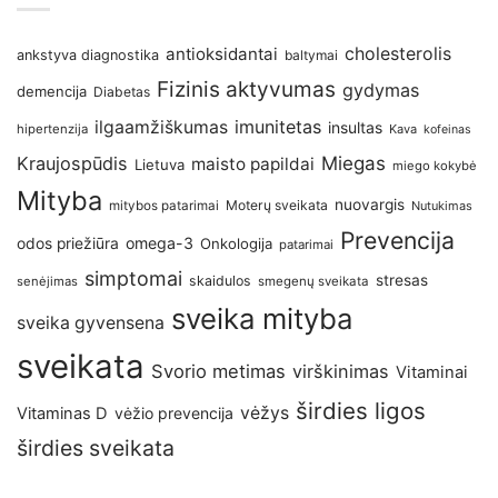
antioksidantai
cholesterolis
ankstyva diagnostika
baltymai
Fizinis aktyvumas
gydymas
demencija
Diabetas
imunitetas
ilgaamžiškumas
insultas
hipertenzija
Kava
kofeinas
Kraujospūdis
Miegas
maisto papildai
Lietuva
miego kokybė
Mityba
nuovargis
Moterų sveikata
mitybos patarimai
Nutukimas
Prevencija
omega-3
odos priežiūra
Onkologija
patarimai
simptomai
stresas
skaidulos
senėjimas
smegenų sveikata
sveika mityba
sveika gyvensena
sveikata
Svorio metimas
virškinimas
Vitaminai
širdies ligos
vėžys
Vitaminas D
vėžio prevencija
širdies sveikata