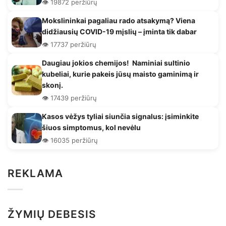
👁️ 19872 peržiūrų
Mokslininkai pagaliau rado atsakymą? Viena
didžiausių COVID-19 mįslių – įminta tik dabar
👁️ 17737 peržiūrų
Daugiau jokios chemijos! Naminiai sultinio
kubeliai, kurie pakeis jūsų maisto gaminimą ir
skonį.
👁️ 17439 peržiūrų
Kasos vėžys tyliai siunčia signalus: įsiminkite
šiuos simptomus, kol nevėlu
👁️ 16035 peržiūrų
REKLAMA
ŽYMIŲ DEBESIS