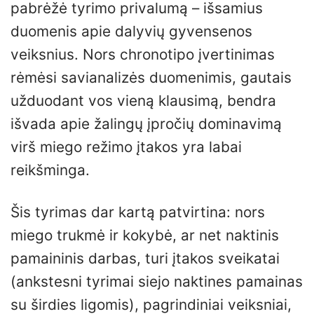
pabrėžė tyrimo privalumą – išsamius
duomenis apie dalyvių gyvensenos
veiksnius. Nors chronotipo įvertinimas
rėmėsi savianalizės duomenimis, gautais
užduodant vos vieną klausimą, bendra
išvada apie žalingų įpročių dominavimą
virš miego režimo įtakos yra labai
reikšminga.
Šis tyrimas dar kartą patvirtina: nors
miego trukmė ir kokybė, ar net naktinis
pamaininis darbas, turi įtakos sveikatai
(ankstesni tyrimai siejo naktines pamainas
su širdies ligomis), pagrindiniai veiksniai,