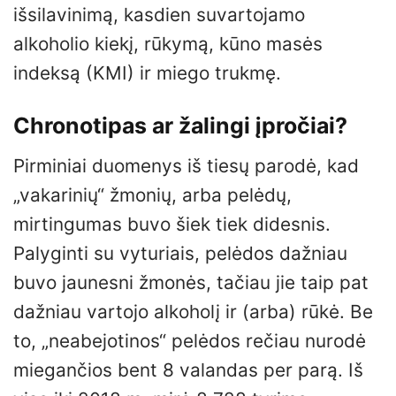
išsilavinimą, kasdien suvartojamo
alkoholio kiekį, rūkymą, kūno masės
indeksą (KMI) ir miego trukmę.
Chronotipas ar žalingi įpročiai?
Pirminiai duomenys iš tiesų parodė, kad
„vakarinių“ žmonių, arba pelėdų,
mirtingumas buvo šiek tiek didesnis.
Palyginti su vyturiais, pelėdos dažniau
buvo jaunesni žmonės, tačiau jie taip pat
dažniau vartojo alkoholį ir (arba) rūkė. Be
to, „neabejotinos“ pelėdos rečiau nurodė
miegančios bent 8 valandas per parą. Iš