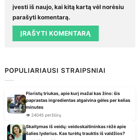
įvesti iš naujo, kai kitą kartą vėl norėsiu
parašyti komentarą.
POPULIARIAUSI STRAIPSNIAI
Floristų triukas, apie kurį mažai kas žino: šis
paprastas ingredientas atgaivina gėles per kelias
minutes
👁️ 24045 peržiūrų
Skaitymas iš veidų: veidoskaitininkas rėžė apie
šalies lyderius. Kas turėtų trauktis iš valdžios?