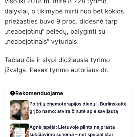
viso iki 2018 m. mirė 8 728 tyrimo
dalyviai, o tikimybė mirti nuo bet kokios
priežasties buvo 9 proc. didesnė tarp
„neabejotinų“ pelėdų, palyginti su
„neabejotinais“ vyturiais.
Tačiau čia ir slypi didžiausia tyrimo
įžvalga. Pasak tyrimo autoriaus dr.
Rekomenduojame
Po trijų chemoterapijos dienų I. Burlinskaitė
grįžo namo: atvira žinutė apie savijautą
Agnė įspėja: Lietuvoje plinta neįprasta
sukčiavimo schema – net specialistai