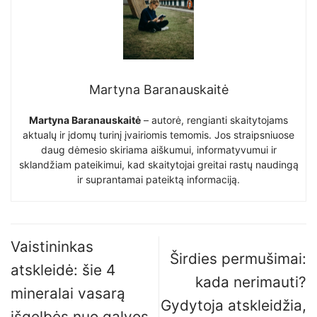
Martyna Baranauskaitė
Martyna Baranauskaitė
– autorė, rengianti skaitytojams
aktualų ir įdomų turinį įvairiomis temomis. Jos straipsniuose
daug dėmesio skiriama aiškumui, informatyvumui ir
sklandžiam pateikimui, kad skaitytojai greitai rastų naudingą
ir suprantamai pateiktą informaciją.
Vaistininkas
Širdies permušimai:
atskleidė: šie 4
kada nerimauti?
mineralai vasarą
Gydytoja atskleidžia,
išgelbės nuo galvos