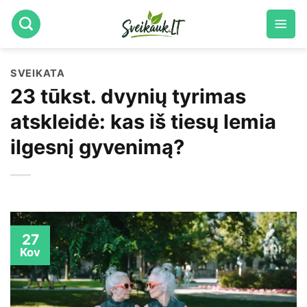
Skip
to
content
SVEIKATA
23 tūkst. dvynių tyrimas
atskleidė: kas iš tiesų lemia
ilgesnį gyvenimą?
27
Kov