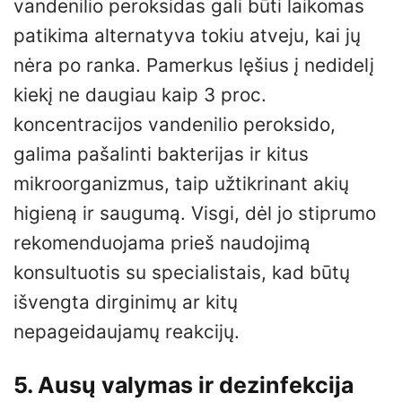
vandenilio peroksidas gali būti laikomas
patikima alternatyva tokiu atveju, kai jų
nėra po ranka. Pamerkus lęšius į nedidelį
kiekį ne daugiau kaip 3 proc.
koncentracijos vandenilio peroksido,
galima pašalinti bakterijas ir kitus
mikroorganizmus, taip užtikrinant akių
higieną ir saugumą. Visgi, dėl jo stiprumo
rekomenduojama prieš naudojimą
konsultuotis su specialistais, kad būtų
išvengta dirginimų ar kitų
nepageidaujamų reakcijų.
5. Ausų valymas ir dezinfekcija