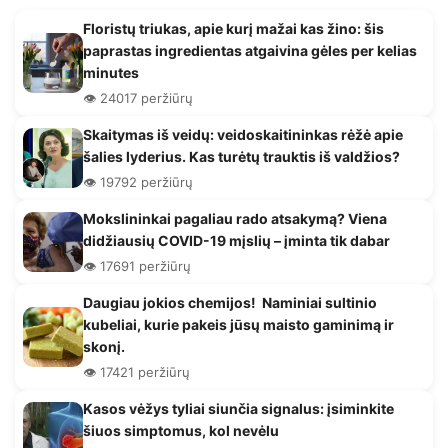
Floristų triukas, apie kurį mažai kas žino: šis
paprastas ingredientas atgaivina gėles per kelias
minutes
👁️ 24017 peržiūrų
Skaitymas iš veidų: veidoskaitininkas rėžė apie
šalies lyderius. Kas turėtų trauktis iš valdžios?
👁️ 19792 peržiūrų
Mokslininkai pagaliau rado atsakymą? Viena
didžiausių COVID-19 mįslių – įminta tik dabar
👁️ 17691 peržiūrų
Daugiau jokios chemijos! Naminiai sultinio
kubeliai, kurie pakeis jūsų maisto gaminimą ir
skonį.
👁️ 17421 peržiūrų
Kasos vėžys tyliai siunčia signalus: įsiminkite
šiuos simptomus, kol nevėlu