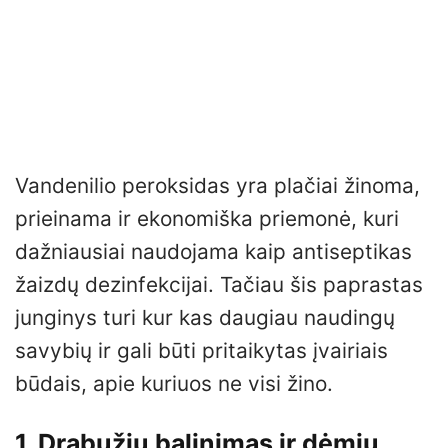
Vandenilio peroksidas yra plačiai žinoma,
prieinama ir ekonomiška priemonė, kuri
dažniausiai naudojama kaip antiseptikas
žaizdų dezinfekcijai. Tačiau šis paprastas
junginys turi kur kas daugiau naudingų
savybių ir gali būti pritaikytas įvairiais
būdais, apie kuriuos ne visi žino.
1. Drabužių balinimas ir dėmių