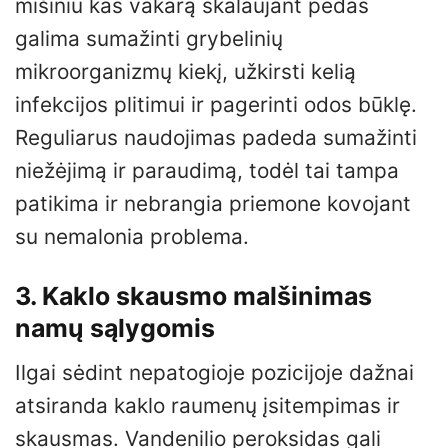
mišiniu kas vakarą skalaujant pėdas
galima sumažinti grybelinių
mikroorganizmų kiekį, užkirsti kelią
infekcijos plitimui ir pagerinti odos būklę.
Reguliarus naudojimas padeda sumažinti
niežėjimą ir paraudimą, todėl tai tampa
patikima ir nebrangia priemone kovojant
su nemalonia problema.
3. Kaklo skausmo malšinimas
namų sąlygomis
Ilgai sėdint nepatogioje pozicijoje dažnai
atsiranda kaklo raumenų įsitempimas ir
skausmas. Vandenilio peroksidas gali