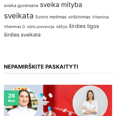
sveika mityba
sveika gyvensena
sveikata
Svorio metimas
virškinimas
Vitaminai
širdies ligos
vėžys
Vitaminas D
vėžio prevencija
širdies sveikata
NEPAMIRŠKITE PASKAITYTI
28
Kov