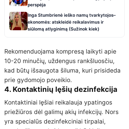
perspėja
Inga Stumbrienė ieško namų tvarkytojos–
ekonomės: atskleidė reikalavimus ir
siūlomą atlyginimą (Sužinok kiek)
Rekomenduojama kompresą laikyti apie
10-20 minučių, uždengus rankšluosčiu,
kad būtų išsaugota šiluma, kuri prisideda
prie gydomojo poveikio.
4. Kontaktinių lęšių dezinfekcija
Kontaktiniai lęšiai reikalauja ypatingos
priežiūros dėl galimų akių infekcijų. Nors
yra specialūs dezinfekciniai tirpalai,