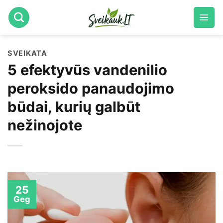
Skip
to
content
SVEIKATA
5 efektyvūs vandenilio
peroksido panaudojimo
būdai, kurių galbūt
nežinojote
25
Geg