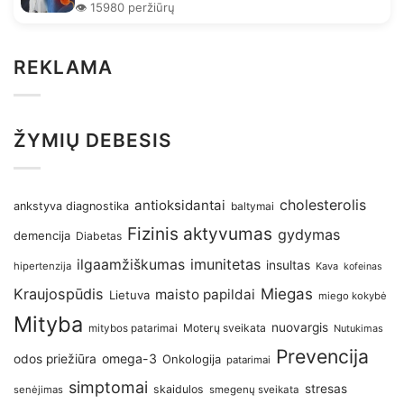
👁️ 15980 peržiūrų
REKLAMA
ŽYMIŲ DEBESIS
antioksidantai
cholesterolis
ankstyva diagnostika
baltymai
Fizinis aktyvumas
gydymas
demencija
Diabetas
imunitetas
ilgaamžiškumas
insultas
hipertenzija
Kava
kofeinas
Kraujospūdis
Miegas
maisto papildai
Lietuva
miego kokybė
Mityba
nuovargis
Moterų sveikata
mitybos patarimai
Nutukimas
Prevencija
omega-3
odos priežiūra
Onkologija
patarimai
simptomai
stresas
skaidulos
senėjimas
smegenų sveikata