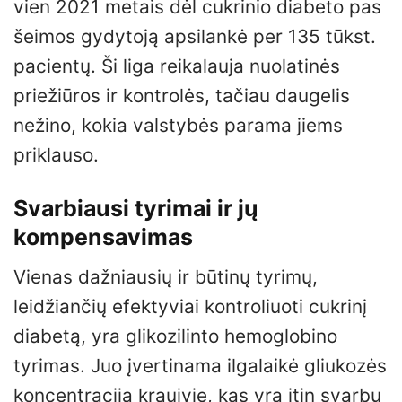
vien 2021 metais dėl cukrinio diabeto pas
šeimos gydytoją apsilankė per 135 tūkst.
pacientų. Ši liga reikalauja nuolatinės
priežiūros ir kontrolės, tačiau daugelis
nežino, kokia valstybės parama jiems
priklauso.
Svarbiausi tyrimai ir jų
kompensavimas
Vienas dažniausių ir būtinų tyrimų,
leidžiančių efektyviai kontroliuoti cukrinį
diabetą, yra glikozilinto hemoglobino
tyrimas. Juo įvertinama ilgalaikė gliukozės
koncentracija kraujyje, kas yra itin svarbu