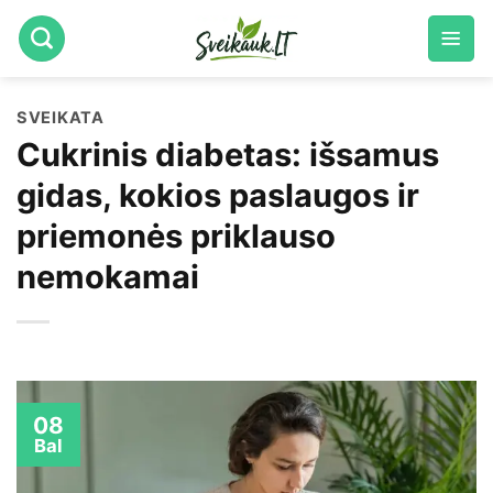
Skip
to
content
SVEIKATA
Cukrinis diabetas: išsamus
gidas, kokios paslaugos ir
priemonės priklauso
nemokamai
08
Bal