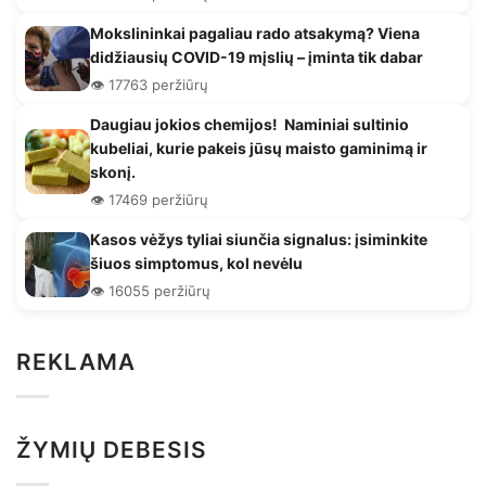
Mokslininkai pagaliau rado atsakymą? Viena
didžiausių COVID-19 mįslių – įminta tik dabar
👁️ 17763 peržiūrų
Daugiau jokios chemijos! Naminiai sultinio
kubeliai, kurie pakeis jūsų maisto gaminimą ir
skonį.
👁️ 17469 peržiūrų
Kasos vėžys tyliai siunčia signalus: įsiminkite
šiuos simptomus, kol nevėlu
👁️ 16055 peržiūrų
REKLAMA
ŽYMIŲ DEBESIS