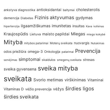
antioksidantai
cholesterolis
ankstyva diagnostika
baltymai
Fizinis aktyvumas
gydymas
demencija
Diabetas
imunitetas
ilgaamžiškumas
insultas
hipertenzija
Kava
kofeinas
Kraujospūdis
Miegas
maisto papildai
Lietuva
miego kokybė
Mityba
nuovargis
Moterų sveikata
mitybos patarimai
Nutukimas
Prevencija
omega-3
odos priežiūra
Onkologija
patarimai
simptomai
stresas
skaidulos
senėjimas
smegenų sveikata
sveika mityba
sveika gyvensena
sveikata
Svorio metimas
virškinimas
Vitaminai
širdies ligos
vėžys
Vitaminas D
vėžio prevencija
širdies sveikata