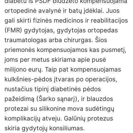
diabetu iš PSDF biudžeto kompensuojama
ortopedinė avalynė ir batų įdėklai. Juos
gali skirti fizinės medicinos ir reabilitacijos
(FMR) gydytojas, gydytojas ortopedas
traumatologas arba chirurgas. Šios
priemonės kompensuojamos kas pusmetį,
joms per metus skiriama apie pusė
milijono eurų. Taip pat kompensuojamas
kulkšnies-pėdos įtvaras po operacijos,
nustačius tipinį diabetinės pėdos
pažeidimą (Šarko sąnarį), ir blauzdos
protezai su silikonine mova sudėtingų
komplikacijų atveju. Galūnių protezus
skiria gydytojų konsiliumas.