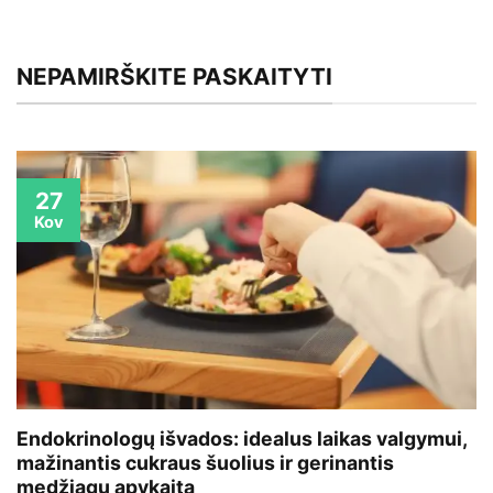
NEPAMIRŠKITE PASKAITYTI
27
Kov
Endokrinologų išvados: idealus laikas valgymui,
mažinantis cukraus šuolius ir gerinantis
medžiagų apykaitą