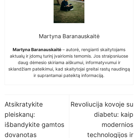
Martyna Baranauskaitė
Martyna Baranauskaitė
– autorė, rengianti skaitytojams
aktualų ir įdomų turinį įvairiomis temomis. Jos straipsniuose
daug dėmesio skiriama aiškumui, informatyvumui ir
sklandžiam pateikimui, kad skaitytojai greitai rastų naudingą
ir suprantamai pateiktą informaciją.
Atsikratykite
Revoliucija kovoje su
pleiskanų:
diabetu: kaip
išbandykite gamtos
modernios
dovanotas
technologijos ir