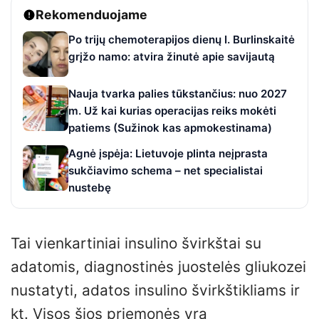
Rekomenduojame
Po trijų chemoterapijos dienų I. Burlinskaitė
grįžo namo: atvira žinutė apie savijautą
Nauja tvarka palies tūkstančius: nuo 2027
m. Už kai kurias operacijas reiks mokėti
patiems (Sužinok kas apmokestinama)
Agnė įspėja: Lietuvoje plinta neįprasta
sukčiavimo schema – net specialistai
nustebę
Tai vienkartiniai insulino švirkštai su
adatomis, diagnostinės juostelės gliukozei
nustatyti, adatos insulino švirkštikliams ir
kt. Visos šios priemonės yra