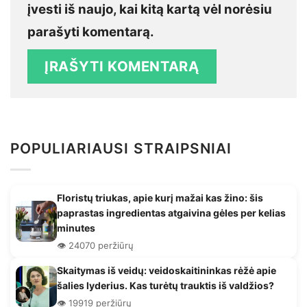
įvesti iš naujo, kai kitą kartą vėl norėsiu
parašyti komentarą.
POPULIARIAUSI STRAIPSNIAI
Floristų triukas, apie kurį mažai kas žino: šis
paprastas ingredientas atgaivina gėles per kelias
minutes
👁️ 24070 peržiūrų
Skaitymas iš veidų: veidoskaitininkas rėžė apie
šalies lyderius. Kas turėtų trauktis iš valdžios?
👁️ 19919 peržiūrų