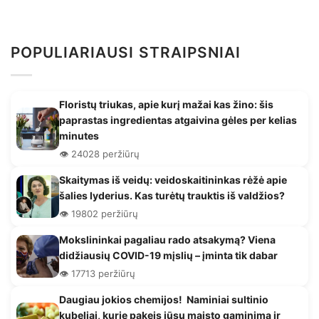
POPULIARIAUSI STRAIPSNIAI
Floristų triukas, apie kurį mažai kas žino: šis
paprastas ingredientas atgaivina gėles per kelias
minutes
👁️ 24028 peržiūrų
Skaitymas iš veidų: veidoskaitininkas rėžė apie
šalies lyderius. Kas turėtų trauktis iš valdžios?
👁️ 19802 peržiūrų
Mokslininkai pagaliau rado atsakymą? Viena
didžiausių COVID-19 mįslių – įminta tik dabar
👁️ 17713 peržiūrų
Daugiau jokios chemijos! Naminiai sultinio
kubeliai, kurie pakeis jūsų maisto gaminimą ir