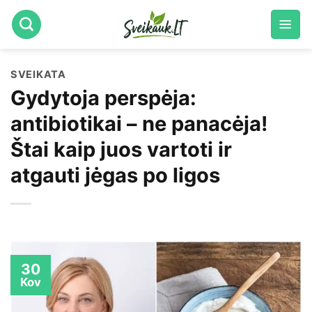
Skip
to
content
SVEIKATA
Gydytoja perspėja:
antibiotikai – ne panacėja!
Štai kaip juos vartoti ir
atgauti jėgas po ligos
30
Kov