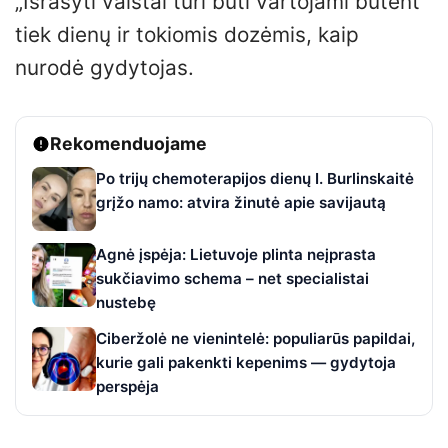
„Išrašyti vaistai turi būti vartojami būtent
tiek dienų ir tokiomis dozėmis, kaip
nurodė gydytojas.
Rekomenduojame
Po trijų chemoterapijos dienų I. Burlinskaitė
grįžo namo: atvira žinutė apie savijautą
Agnė įspėja: Lietuvoje plinta neįprasta
sukčiavimo schema – net specialistai
nustebę
Ciberžolė ne vienintelė: populiarūs papildai,
kurie gali pakenkti kepenims — gydytoja
perspėja