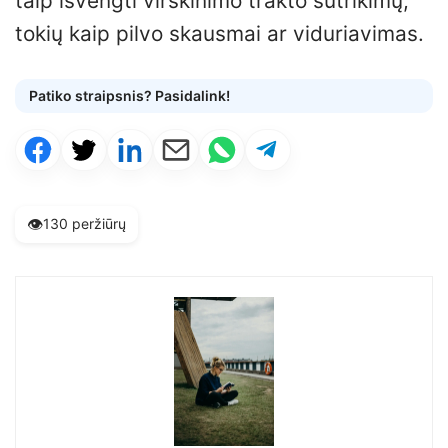
taip išvengti virškinimo trakto sutrikimų,
tokių kaip pilvo skausmai ar viduriavimas.
Patiko straipsnis? Pasidalink!
👁️
130 peržiūrų