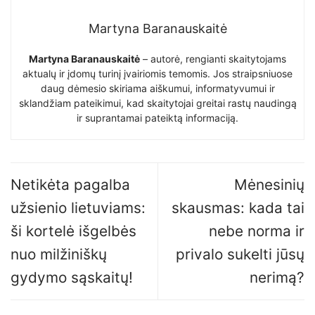
Martyna Baranauskaitė
Martyna Baranauskaitė
– autorė, rengianti skaitytojams
aktualų ir įdomų turinį įvairiomis temomis. Jos straipsniuose
daug dėmesio skiriama aiškumui, informatyvumui ir
sklandžiam pateikimui, kad skaitytojai greitai rastų naudingą
ir suprantamai pateiktą informaciją.
Netikėta pagalba
Mėnesinių
užsienio lietuviams:
skausmas: kada tai
ši kortelė išgelbės
nebe norma ir
nuo milžiniškų
privalo sukelti jūsų
gydymo sąskaitų!
nerimą?