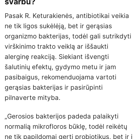
svarbu?
Pasak R. Keturakienės, antibiotikai veikia
ne tik ligos sukėlėją, bet ir gerąsias
organizmo bakterijas, todėl gali sutrikdyti
virškinimo trakto veiklą ar iššaukti
alerginę reakciją. Siekiant išvengti
šalutinių efektų, gydymo metu ir jam
pasibaigus, rekomenduojama vartoti
gerąsias bakterijas ir pasirūpinti
pilnaverte mityba.
„Gerosios bakterijos padeda palaikyti
normalią mikrofloros būklę, todėl reikėtų
ne tik papildomai gerti probiotikus, bet ir į