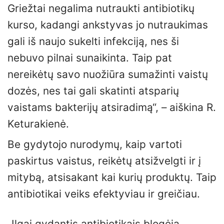
Griežtai negalima nutraukti antibiotikų
kurso, kadangi ankstyvas jo nutraukimas
gali iš naujo sukelti infekciją, nes ši
nebuvo pilnai sunaikinta. Taip pat
nereikėtų savo nuožiūra sumažinti vaistų
dozės, nes tai gali skatinti atsparių
vaistams bakterijų atsiradimą“, – aiškina R.
Keturakienė.
Be gydytojo nurodymų, kaip vartoti
paskirtus vaistus, reikėtų atsižvelgti ir į
mitybą, atsisakant kai kurių produktų. Taip
antibiotikai veiks efektyviau ir greičiau.
„Ilgai gydantis antibiotikais blogėja