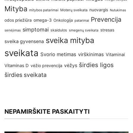
Mityba
nuovargis
Moterų sveikata
mitybos patarimai
Nutukimas
Prevencija
omega-3
odos priežiūra
Onkologija
patarimai
simptomai
stresas
skaidulos
senėjimas
smegenų sveikata
sveika mityba
sveika gyvensena
sveikata
Svorio metimas
virškinimas
Vitaminai
širdies ligos
vėžys
Vitaminas D
vėžio prevencija
širdies sveikata
NEPAMIRŠKITE PASKAITYTI