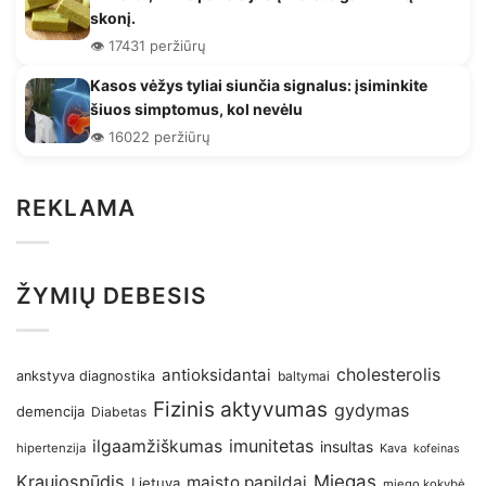
skonį.
👁️ 17431 peržiūrų
Kasos vėžys tyliai siunčia signalus: įsiminkite
šiuos simptomus, kol nevėlu
👁️ 16022 peržiūrų
REKLAMA
ŽYMIŲ DEBESIS
antioksidantai
cholesterolis
ankstyva diagnostika
baltymai
Fizinis aktyvumas
gydymas
demencija
Diabetas
imunitetas
ilgaamžiškumas
insultas
hipertenzija
Kava
kofeinas
Kraujospūdis
Miegas
maisto papildai
Lietuva
miego kokybė