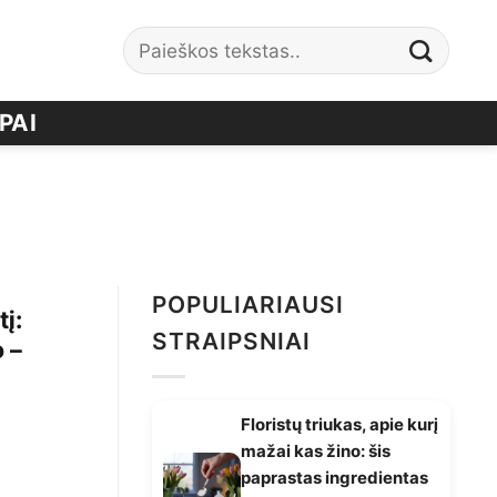
PAI
POPULIARIAUSI
į:
STRAIPSNIAI
 –
Floristų triukas, apie kurį
mažai kas žino: šis
paprastas ingredientas