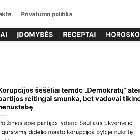
aktai
Privatumo politika
AI
ĮDOMYBĖS
RECEPTAI
HOROSKO
Korupcijos šešėliai temdo „Demokratų“ ateit
partijos reitingai smunka, bet vadovai tikino
nenustebę
Po žinios apie partijos lyderio Sauliaus Skvernelio
figūravimą didelio masto korupcijos byloje nukritę