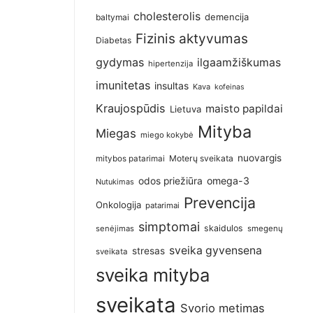
cholesterolis
demencija
baltymai
Fizinis aktyvumas
Diabetas
gydymas
ilgaamžiškumas
hipertenzija
imunitetas
insultas
Kava
kofeinas
Kraujospūdis
maisto papildai
Lietuva
Mityba
Miegas
miego kokybė
nuovargis
Moterų sveikata
mitybos patarimai
omega-3
odos priežiūra
Nutukimas
Prevencija
Onkologija
patarimai
simptomai
skaidulos
senėjimas
smegenų
sveika gyvensena
stresas
sveikata
sveika mityba
sveikata
Svorio metimas