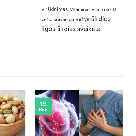
virškinimas
Vitaminai
Vitaminas D
širdies
vėžys
vėžio prevencija
ligos
širdies sveikata
15
Kov