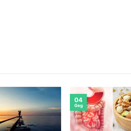
04
Geg