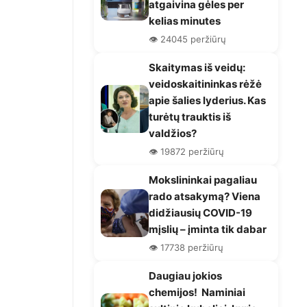
atgaivina gėles per
kelias minutes
👁️ 24045 peržiūrų
Skaitymas iš veidų:
veidoskaitininkas rėžė
apie šalies lyderius. Kas
turėtų trauktis iš
valdžios?
👁️ 19872 peržiūrų
Mokslininkai pagaliau
rado atsakymą? Viena
didžiausių COVID-19
mįslių – įminta tik dabar
👁️ 17738 peržiūrų
Daugiau jokios
chemijos! Naminiai