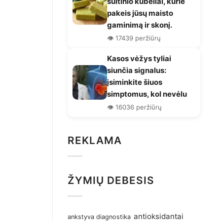
sultinio kubeliai, kurie
pakeis jūsų maisto
gaminimą ir skonį.
👁️ 17439 peržiūrų
Kasos vėžys tyliai
siunčia signalus:
įsiminkite šiuos
simptomus, kol nevėlu
👁️ 16036 peržiūrų
REKLAMA
ŽYMIŲ DEBESIS
antioksidantai
ankstyva diagnostika