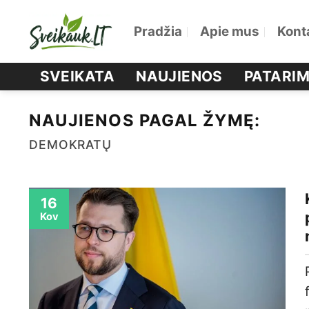
Skip
Pradžia
Apie mus
Kont
to
content
SVEIKATA
NAUJIENOS
PATARIM
NAUJIENOS PAGAL ŽYMĘ:
DEMOKRATŲ
16
Kov