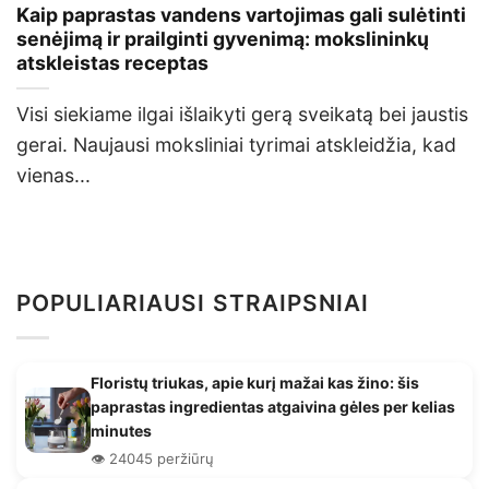
Kaip paprastas vandens vartojimas gali sulėtinti
senėjimą ir prailginti gyvenimą: mokslininkų
atskleistas receptas
Visi siekiame ilgai išlaikyti gerą sveikatą bei jaustis
gerai. Naujausi moksliniai tyrimai atskleidžia, kad
vienas...
POPULIARIAUSI STRAIPSNIAI
Floristų triukas, apie kurį mažai kas žino: šis
paprastas ingredientas atgaivina gėles per kelias
minutes
👁️ 24045 peržiūrų