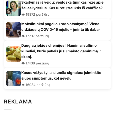
Skaitymas iš veidų: veidoskaitininkas rėžė apie
šalies lyderius. Kas turėtų trauktis iš valdžios?
👁️ 19872 peržiūrų
Mokslininkai pagaliau rado atsakymą? Viena
didžiausių COVID-19 mįslių – įminta tik dabar
👁️ 17737 peržiūrų
Daugiau jokios chemijos! Naminiai sultinio
kubeliai, kurie pakeis jūsų maisto gaminimą ir
skonį.
👁️ 17438 peržiūrų
Kasos vėžys tyliai siunčia signalus: įsiminkite
šiuos simptomus, kol nevėlu
👁️ 16034 peržiūrų
REKLAMA