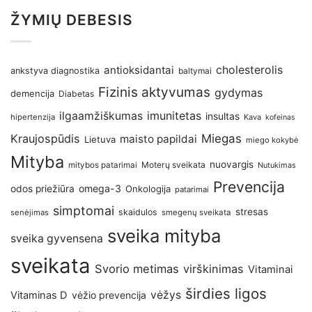
ŽYMIŲ DEBESIS
antioksidantai
cholesterolis
ankstyva diagnostika
baltymai
Fizinis aktyvumas
gydymas
demencija
Diabetas
imunitetas
ilgaamžiškumas
insultas
hipertenzija
Kava
kofeinas
Kraujospūdis
Miegas
maisto papildai
Lietuva
miego kokybė
Mityba
nuovargis
Moterų sveikata
mitybos patarimai
Nutukimas
Prevencija
omega-3
odos priežiūra
Onkologija
patarimai
simptomai
stresas
skaidulos
senėjimas
smegenų sveikata
sveika mityba
sveika gyvensena
sveikata
Svorio metimas
virškinimas
Vitaminai
širdies ligos
vėžys
Vitaminas D
vėžio prevencija