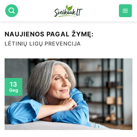
Skip
to
content
NAUJIENOS PAGAL ŽYMĘ:
LĖTINIŲ LIGŲ PREVENCIJA
13
Geg