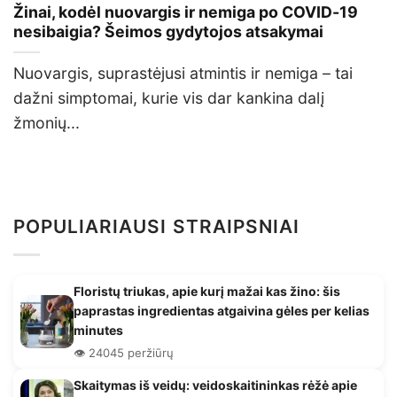
Žinai, kodėl nuovargis ir nemiga po COVID-19
nesibaigia? Šeimos gydytojos atsakymai
Nuovargis, suprastėjusi atmintis ir nemiga – tai
dažni simptomai, kurie vis dar kankina dalį
žmonių...
POPULIARIAUSI STRAIPSNIAI
Floristų triukas, apie kurį mažai kas žino: šis
paprastas ingredientas atgaivina gėles per kelias
minutes
👁️ 24045 peržiūrų
Skaitymas iš veidų: veidoskaitininkas rėžė apie