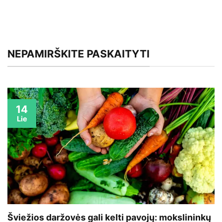
NEPAMIRŠKITE PASKAITYTI
14
Lie
Šviežios daržovės gali kelti pavojų: mokslininkų