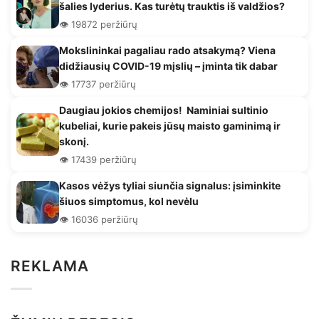
šalies lyderius. Kas turėtų trauktis iš valdžios?
👁️ 19872 peržiūrų
Mokslininkai pagaliau rado atsakymą? Viena
didžiausių COVID-19 mįslių – įminta tik dabar
👁️ 17737 peržiūrų
Daugiau jokios chemijos! Naminiai sultinio
kubeliai, kurie pakeis jūsų maisto gaminimą ir
skonį.
👁️ 17439 peržiūrų
Kasos vėžys tyliai siunčia signalus: įsiminkite
šiuos simptomus, kol nevėlu
👁️ 16036 peržiūrų
REKLAMA