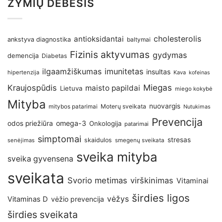
ŽYMIŲ DEBESIS
antioksidantai
cholesterolis
ankstyva diagnostika
baltymai
Fizinis aktyvumas
gydymas
demencija
Diabetas
imunitetas
ilgaamžiškumas
insultas
hipertenzija
Kava
kofeinas
Kraujospūdis
Miegas
maisto papildai
Lietuva
miego kokybė
Mityba
nuovargis
Moterų sveikata
mitybos patarimai
Nutukimas
Prevencija
omega-3
odos priežiūra
Onkologija
patarimai
simptomai
stresas
skaidulos
senėjimas
smegenų sveikata
sveika mityba
sveika gyvensena
sveikata
Svorio metimas
virškinimas
Vitaminai
širdies ligos
vėžys
Vitaminas D
vėžio prevencija
širdies sveikata