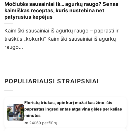
Močiutės sausainiai iš… agurkų raugo? Senas
kaimiškas receptas, kuris nustebina net
patyrusius kepėjus
Kaimiški sausainiai iš agurkų raugo – paprasti ir
traškūs „kokurki“ Kaimiški sausainiai iš agurkų
raugo...
POPULIARIAUSI STRAIPSNIAI
Floristų triukas, apie kurį mažai kas žino: šis
paprastas ingredientas atgaivina gėles per kelias
minutes
👁️ 24069 peržiūrų