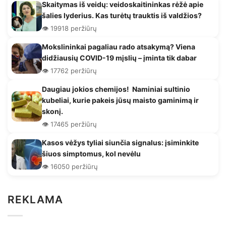
Skaitymas iš veidų: veidoskaitininkas rėžė apie
šalies lyderius. Kas turėtų trauktis iš valdžios?
👁️ 19918 peržiūrų
Mokslininkai pagaliau rado atsakymą? Viena
didžiausių COVID-19 mįslių – įminta tik dabar
👁️ 17762 peržiūrų
Daugiau jokios chemijos! Naminiai sultinio
kubeliai, kurie pakeis jūsų maisto gaminimą ir
skonį.
👁️ 17465 peržiūrų
Kasos vėžys tyliai siunčia signalus: įsiminkite
šiuos simptomus, kol nevėlu
👁️ 16050 peržiūrų
REKLAMA