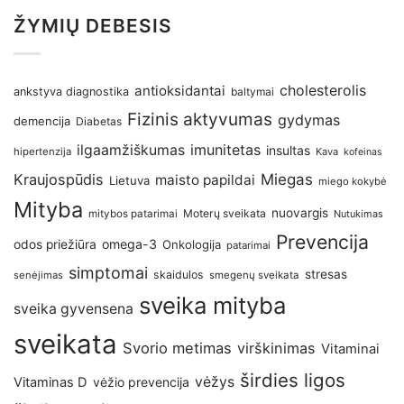
ŽYMIŲ DEBESIS
antioksidantai
cholesterolis
ankstyva diagnostika
baltymai
Fizinis aktyvumas
gydymas
demencija
Diabetas
imunitetas
ilgaamžiškumas
insultas
hipertenzija
Kava
kofeinas
Kraujospūdis
Miegas
maisto papildai
Lietuva
miego kokybė
Mityba
nuovargis
Moterų sveikata
mitybos patarimai
Nutukimas
Prevencija
omega-3
odos priežiūra
Onkologija
patarimai
simptomai
stresas
skaidulos
senėjimas
smegenų sveikata
sveika mityba
sveika gyvensena
sveikata
Svorio metimas
virškinimas
Vitaminai
širdies ligos
vėžys
Vitaminas D
vėžio prevencija