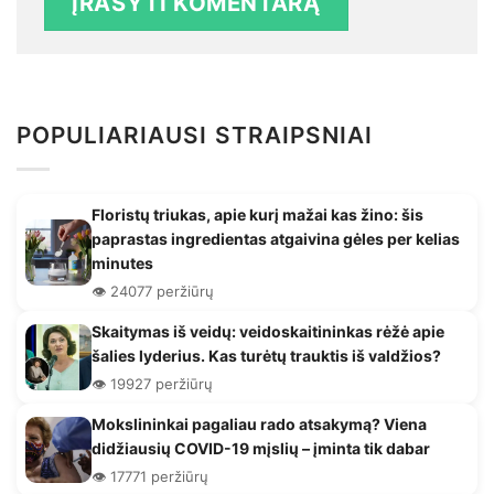
POPULIARIAUSI STRAIPSNIAI
Floristų triukas, apie kurį mažai kas žino: šis
paprastas ingredientas atgaivina gėles per kelias
minutes
👁️ 24077 peržiūrų
Skaitymas iš veidų: veidoskaitininkas rėžė apie
šalies lyderius. Kas turėtų trauktis iš valdžios?
👁️ 19927 peržiūrų
Mokslininkai pagaliau rado atsakymą? Viena
didžiausių COVID-19 mįslių – įminta tik dabar
👁️ 17771 peržiūrų