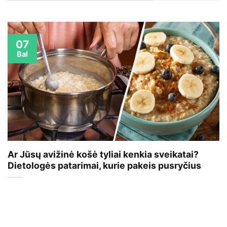
07
Bal
Ar Jūsų avižinė košė tyliai kenkia sveikatai?
Dietologės patarimai, kurie pakeis pusryčius