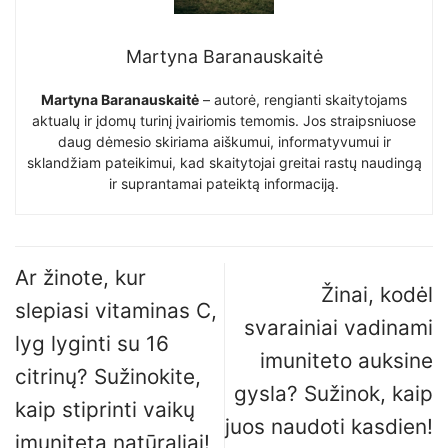
Martyna Baranauskaitė
Martyna Baranauskaitė
– autorė, rengianti skaitytojams
aktualų ir įdomų turinį įvairiomis temomis. Jos straipsniuose
daug dėmesio skiriama aiškumui, informatyvumui ir
sklandžiam pateikimui, kad skaitytojai greitai rastų naudingą
ir suprantamai pateiktą informaciją.
Ar žinote, kur
Žinai, kodėl
slepiasi vitaminas C,
svarainiai vadinami
lyg lyginti su 16
imuniteto auksine
citrinų? Sužinokite,
gysla? Sužinok, kaip
kaip stiprinti vaikų
juos naudoti kasdien!
imunitetą natūraliai!