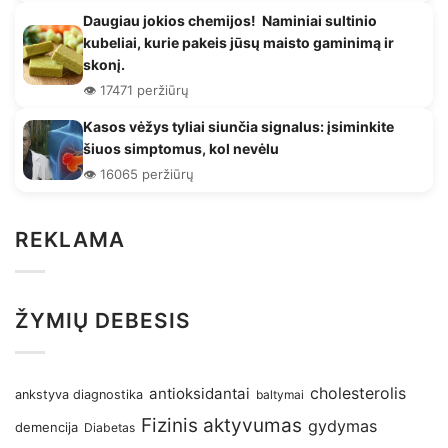
Daugiau jokios chemijos! Naminiai sultinio
kubeliai, kurie pakeis jūsų maisto gaminimą ir
skonį.
👁️ 17471 peržiūrų
Kasos vėžys tyliai siunčia signalus: įsiminkite
šiuos simptomus, kol nevėlu
👁️ 16065 peržiūrų
REKLAMA
ŽYMIŲ DEBESIS
antioksidantai
cholesterolis
ankstyva diagnostika
baltymai
Fizinis aktyvumas
gydymas
demencija
Diabetas