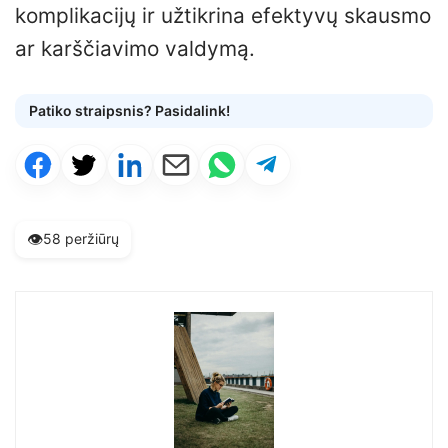
komplikacijų ir užtikrina efektyvų skausmo
ar karščiavimo valdymą.
Patiko straipsnis? Pasidalink!
👁️
58 peržiūrų