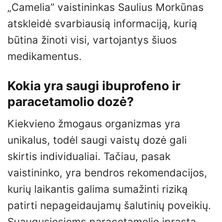
„Camelia” vaistininkas Saulius Morkūnas
atskleidė svarbiausią informaciją, kurią
būtina žinoti visi, vartojantys šiuos
medikamentus.
Kokia yra saugi ibuprofeno ir
paracetamolio dozė?
Kiekvieno žmogaus organizmas yra
unikalus, todėl saugi vaistų dozė gali
skirtis individualiai. Tačiau, pasak
vaistininko, yra bendros rekomendacijos,
kurių laikantis galima sumažinti riziką
patirti nepageidaujamų šalutinių poveikių.
Suaugusiesiems paracetamolio įprasta