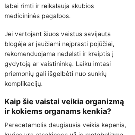
labai rimti ir reikalauja skubios
medicininės pagalbos.
Jei vartojant šiuos vaistus savijauta
blogėja ar jaučiami neįprasti pojūčiai,
rekomenduojama nedelsti ir kreiptis į
gydytoją ar vaistininką. Laiku imtasi
priemonių gali išgelbėti nuo sunkių
komplikacijų.
Kaip šie vaistai veikia organizmą
ir kokiems organams kenkia?
Paracetamolis daugiausia veikia kepenis,
kurios yra atsakingos už jo metabolizmą.