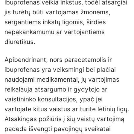
ibuprofenas veikia inkstus, todėl atsargiai
jis turėtų būti vartojamas žmonėms,
sergantiems inkstų ligomis, širdies
nepakankamumu ar vartojantiems
diuretikus.
Apibendrinant, nors paracetamolis ir
ibuprofenas yra veiksmingi bei plačiai
naudojami medikamentai, jų vartojimas
reikalauja atsargumo ir gydytojo ar
vaistininko konsultacijos, ypač jei
vartojate kitus vaistus ar turite lėtinių ligų.
Atsakingas požiūris į šių vaistų vartojimą
padeda išvengti pavojingų sveikatai