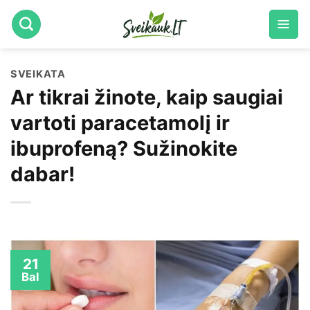
Skip
to
content
SVEIKATA
Ar tikrai žinote, kaip saugiai
vartoti paracetamolį ir
ibuprofeną? Sužinokite
dabar!
21
Bal