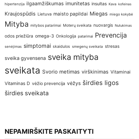
imunitetas
ilgaamžiškumas
insultas
hipertenzija
Kava
kofeinas
Kraujospūdis
Miegas
maisto papildai
Lietuva
miego kokybė
Mityba
nuovargis
Moterų sveikata
mitybos patarimai
Nutukimas
Prevencija
omega-3
odos priežiūra
Onkologija
patarimai
simptomai
stresas
skaidulos
senėjimas
smegenų sveikata
sveika mityba
sveika gyvensena
sveikata
Svorio metimas
virškinimas
Vitaminai
širdies ligos
vėžys
Vitaminas D
vėžio prevencija
širdies sveikata
NEPAMIRŠKITE PASKAITYTI