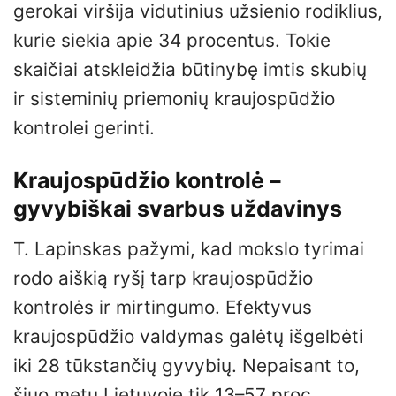
gerokai viršija vidutinius užsienio rodiklius,
kurie siekia apie 34 procentus. Tokie
skaičiai atskleidžia būtinybę imtis skubių
ir sisteminių priemonių kraujospūdžio
kontrolei gerinti.
Kraujospūdžio kontrolė –
gyvybiškai svarbus uždavinys
T. Lapinskas pažymi, kad mokslo tyrimai
rodo aiškią ryšį tarp kraujospūdžio
kontrolės ir mirtingumo. Efektyvus
kraujospūdžio valdymas galėtų išgelbėti
iki 28 tūkstančių gyvybių. Nepaisant to,
šiuo metu Lietuvoje tik 13–57 proc.