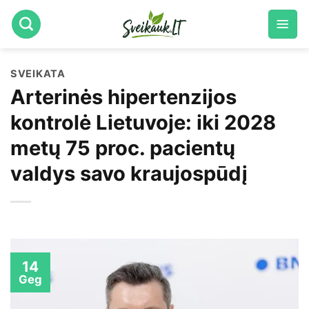
Skip
to
content
SVEIKATA
Arterinės hipertenzijos
kontrolė Lietuvoje: iki 2028
metų 75 proc. pacientų
valdys savo kraujospūdį
14
Geg