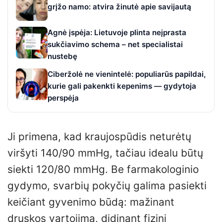
grįžo namo: atvira žinutė apie savijautą
Agnė įspėja: Lietuvoje plinta neįprasta
sukčiavimo schema – net specialistai
nustebę
Ciberžolė ne vienintelė: populiarūs papildai,
kurie gali pakenkti kepenims — gydytoja
perspėja
Ji primena, kad kraujospūdis neturėtų
viršyti 140/90 mmHg, tačiau idealu būtų
siekti 120/80 mmHg. Be farmakologinio
gydymo, svarbių pokyčių galima pasiekti
keičiant gyvenimo būdą: mažinant
druskos vartojimą, didinant fizinį