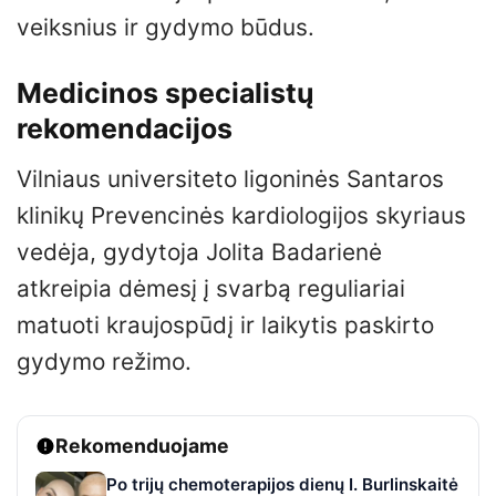
veiksnius ir gydymo būdus.
Medicinos specialistų
rekomendacijos
Vilniaus universiteto ligoninės Santaros
klinikų Prevencinės kardiologijos skyriaus
vedėja, gydytoja Jolita Badarienė
atkreipia dėmesį į svarbą reguliariai
matuoti kraujospūdį ir laikytis paskirto
gydymo režimo.
Rekomenduojame
Po trijų chemoterapijos dienų I. Burlinskaitė