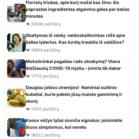
Floristų triukas, apie kurį mažai kas žino: šis
paprastas ingredientas atgaivina gėles per kelias
minutes
👁️ 24030 peržiūrų
Skaitymas iš veidų: veidoskaitininkas rėžė apie
šalies lyderius. Kas turėtų trauktis iš valdžios?
👁️ 19804 peržiūrų
Mokslininkai pagaliau rado atsakymą? Viena
didžiausių COVID-19 mįslių – įminta tik dabar
👁️ 17713 peržiūrų
Daugiau jokios chemijos! Naminiai sultinio
kubeliai, kurie pakeis jūsų maisto gaminimą ir
skonį.
👁️ 17431 peržiūrų
Kasos vėžys tyliai siunčia signalus: įsiminkite
šiuos simptomus, kol nevėlu
👁️ 16022 peržiūrų