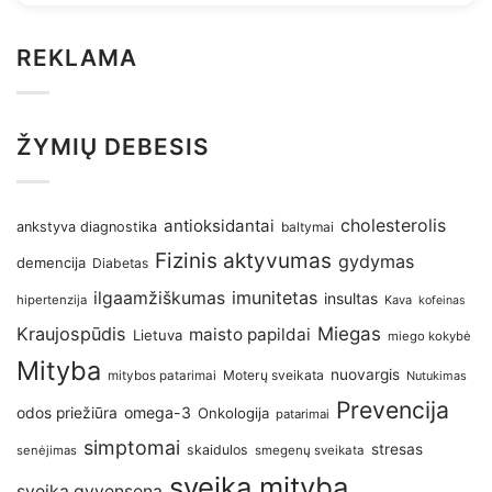
REKLAMA
ŽYMIŲ DEBESIS
antioksidantai
cholesterolis
ankstyva diagnostika
baltymai
Fizinis aktyvumas
gydymas
demencija
Diabetas
imunitetas
ilgaamžiškumas
insultas
hipertenzija
Kava
kofeinas
Kraujospūdis
Miegas
maisto papildai
Lietuva
miego kokybė
Mityba
nuovargis
Moterų sveikata
mitybos patarimai
Nutukimas
Prevencija
omega-3
odos priežiūra
Onkologija
patarimai
simptomai
stresas
skaidulos
senėjimas
smegenų sveikata
sveika mityba
sveika gyvensena