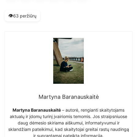
👁️
63 peržiūrų
Martyna Baranauskaitė
Martyna Baranauskaitė
– autorė, rengianti skaitytojams
aktualų ir įdomų turinį įvairiomis temomis. Jos straipsniuose
daug dėmesio skiriama aiškumui, informatyvumui ir
sklandžiam pateikimui, kad skaitytojai greitai rastų naudingą
ir suprantamai pateiktą informaciją.