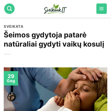
Skip
to
content
SVEIKATA
Šeimos gydytoja patarė
natūraliai gydyti vaikų kosulį
29
Geg