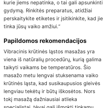
kurie jiems nepatinka, o tai gali apsunkinti
gydymą. Rinkitės preparatus, atidžiai
perskaitykite etiketes ir įsitikinkite, kad jie
tinka jūsų vaiko amžiui.“
Papildomos rekomendacijos
Vibracinis krūtinės ląstos masažas yra
viena iš natūralių procedūrų, kurią galima
taikyti vaikams be temperatūros. Šio
masažo metu lengvai stuksenama vaiko
krūtinės ląsta, kad susikaupusios gleivės
lengviau tekėtų ir būtų iškosėtos. Nors
tokį masažą dažniausiai atlieka
specialistai, tėvai gali išmokti tinkamų