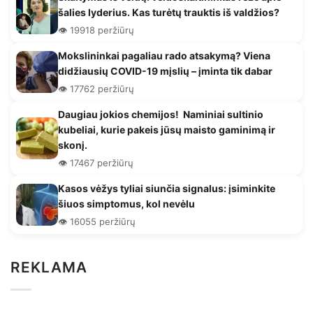
šalies lyderius. Kas turėtų trauktis iš valdžios?
👁️ 19918 peržiūrų
Mokslininkai pagaliau rado atsakymą? Viena
didžiausių COVID-19 mįslių – įminta tik dabar
👁️ 17762 peržiūrų
Daugiau jokios chemijos! Naminiai sultinio
kubeliai, kurie pakeis jūsų maisto gaminimą ir
skonį.
👁️ 17467 peržiūrų
Kasos vėžys tyliai siunčia signalus: įsiminkite
šiuos simptomus, kol nevėlu
👁️ 16055 peržiūrų
REKLAMA