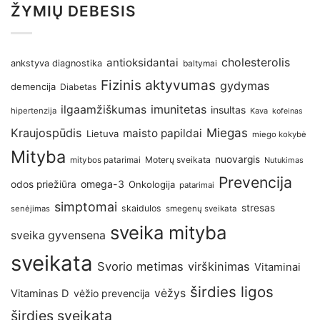
ŽYMIŲ DEBESIS
antioksidantai
cholesterolis
ankstyva diagnostika
baltymai
Fizinis aktyvumas
gydymas
demencija
Diabetas
imunitetas
ilgaamžiškumas
insultas
hipertenzija
Kava
kofeinas
Kraujospūdis
Miegas
maisto papildai
Lietuva
miego kokybė
Mityba
nuovargis
Moterų sveikata
mitybos patarimai
Nutukimas
Prevencija
omega-3
odos priežiūra
Onkologija
patarimai
simptomai
stresas
skaidulos
senėjimas
smegenų sveikata
sveika mityba
sveika gyvensena
sveikata
Svorio metimas
virškinimas
Vitaminai
širdies ligos
vėžys
Vitaminas D
vėžio prevencija
širdies sveikata