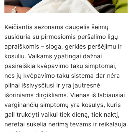
Keičiantis sezonams daugelis šeimų
susiduria su pirmosiomis peršalimo ligų
apraiškomis – sloga, gerklės peršėjimu ir
kosuliu. Vaikams ypatingai dažnai
pasireiškia kvėpavimo takų simptomai,
nes jų kvėpavimo takų sistema dar nėra
pilnai išsivysčiusi ir yra jautresnė
išoriniams dirgikliams. Vienas iš labiausiai
varginančių simptomų yra kosulys, kuris
gali trukdyti vaikui tiek dieną, tiek naktį,
neretai sukelia nerimą tėvams ir reikalauja