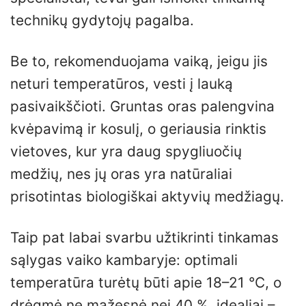
technikų gydytojų pagalba.
Be to, rekomenduojama vaiką, jeigu jis
neturi temperatūros, vesti į lauką
pasivaikščioti. Gruntas oras palengvina
kvėpavimą ir kosulį, o geriausia rinktis
vietoves, kur yra daug spygliuočių
medžių, nes jų oras yra natūraliai
prisotintas biologiškai aktyvių medžiagų.
Taip pat labai svarbu užtikrinti tinkamas
sąlygas vaiko kambaryje: optimali
temperatūra turėtų būti apie 18–21 °C, o
drėgmė ne mažesnė nei 40 %, idealiai –