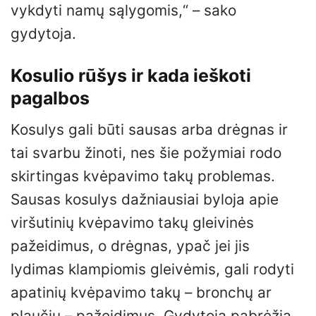
vykdyti namų sąlygomis,“ – sako
gydytoja.
Kosulio rūšys ir kada ieškoti
pagalbos
Kosulys gali būti sausas arba drėgnas ir
tai svarbu žinoti, nes šie požymiai rodo
skirtingas kvėpavimo takų problemas.
Sausas kosulys dažniausiai byloja apie
viršutinių kvėpavimo takų gleivinės
pažeidimus, o drėgnas, ypač jei jis
lydimas klampiomis gleivėmis, gali rodyti
apatinių kvėpavimo takų – bronchų ar
plaučių – pažeidimus. Gydytoja pabrėžia,