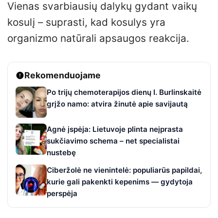
Vienas svarbiausių dalykų gydant vaikų
kosulį – suprasti, kad kosulys yra
organizmo natūrali apsaugos reakcija.
Rekomenduojame
Po trijų chemoterapijos dienų I. Burlinskaitė
grįžo namo: atvira žinutė apie savijautą
Agnė įspėja: Lietuvoje plinta neįprasta
sukčiavimo schema – net specialistai
nustebę
Ciberžolė ne vienintelė: populiarūs papildai,
kurie gali pakenkti kepenims — gydytoja
perspėja