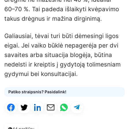
60–70 %. Tai padeda išlaikyti kvėpavimo
takus drėgnus ir mažina dirginimą.
Galiausiai, tėvai turi būti dėmesingi ligos
eigai. Jei vaiko būklė nepagerėja per dvi
savaites arba situacija blogėja, būtina
nedelsti ir kreiptis į gydytoją tolimesniam
gydymui bei konsultacijai.
Patiko straipsnis? Pasidalink!
👁️
44 peržiūrų