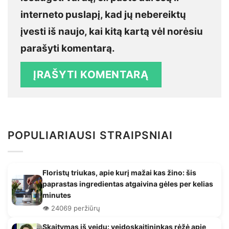
interneto puslapį, kad jų nebereiktų
įvesti iš naujo, kai kitą kartą vėl norėsiu
parašyti komentarą.
POPULIARIAUSI STRAIPSNIAI
Floristų triukas, apie kurį mažai kas žino: šis
paprastas ingredientas atgaivina gėles per kelias
minutes
👁️ 24069 peržiūrų
Skaitymas iš veidų: veidoskaitininkas rėžė apie