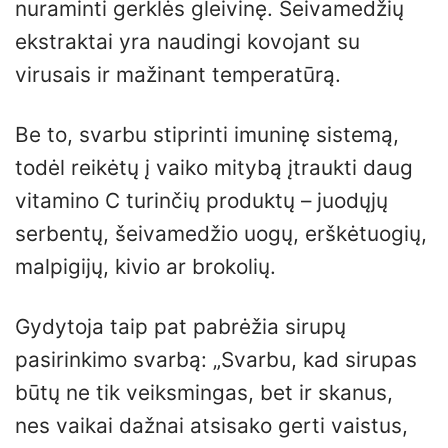
nuraminti gerklės gleivinę. Šeivamedžių
ekstraktai yra naudingi kovojant su
virusais ir mažinant temperatūrą.
Be to, svarbu stiprinti imuninę sistemą,
todėl reikėtų į vaiko mitybą įtraukti daug
vitamino C turinčių produktų – juodųjų
serbentų, šeivamedžio uogų, erškėtuogių,
malpigijų, kivio ar brokolių.
Gydytoja taip pat pabrėžia sirupų
pasirinkimo svarbą: „Svarbu, kad sirupas
būtų ne tik veiksmingas, bet ir skanus,
nes vaikai dažnai atsisako gerti vaistus,