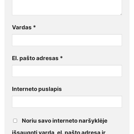
Vardas
*
El. pašto adresas
*
Interneto puslapis
Noriu savo interneto naršyklėje
išsaugoti vardą, el. pašto adresą ir