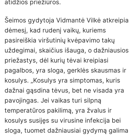
atidžios priežiūros.
Šeimos gydytoja Vidmantė Vilkė atkreipia
dėmesį, kad rudenį vaikų, kuriems
pasireiškia viršutinių kvėpavimo takų
uždegimai, skaičius išauga, o dažniausios
priežastys, dėl kurių tėvai kreipiasi
pagalbos, yra sloga, gerklės skausmas ir
kosulys. „Kosulys yra simptomas, kuris
dažnai gąsdina tėvus, bet ne visada yra
pavojingas. Jei vaikas turi silpną
temperatūros pakilimą, yra žvalus ir
kosulys susijęs su virusine infekcija bei
sloga, tuomet dažniausiai gydymą galima