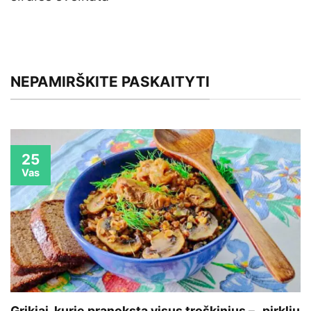
NEPAMIRŠKITE PASKAITYTI
25
Vas
Grikiai, kurie pranoksta visus troškinius – „pirklių