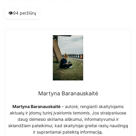
👁️
94 peržiūrų
Martyna Baranauskaitė
Martyna Baranauskaitė
– autorė, rengianti skaitytojams
aktualų ir įdomų turinį įvairiomis temomis. Jos straipsniuose
daug dėmesio skiriama aiškumui, informatyvumui ir
sklandžiam pateikimui, kad skaitytojai greitai rastų naudingą
ir suprantamai pateiktą informaciją.