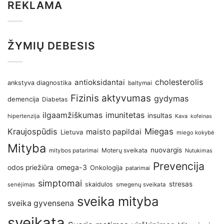
REKLAMA
ŽYMIŲ DEBESIS
antioksidantai
cholesterolis
ankstyva diagnostika
baltymai
Fizinis aktyvumas
gydymas
demencija
Diabetas
imunitetas
ilgaamžiškumas
insultas
hipertenzija
Kava
kofeinas
Kraujospūdis
Miegas
maisto papildai
Lietuva
miego kokybė
Mityba
nuovargis
Moterų sveikata
mitybos patarimai
Nutukimas
Prevencija
omega-3
odos priežiūra
Onkologija
patarimai
simptomai
stresas
skaidulos
senėjimas
smegenų sveikata
sveika mityba
sveika gyvensena
sveikata