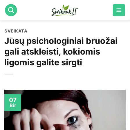
Skip
to
content
SVEIKATA
Jūsų psichologiniai bruožai
gali atskleisti, kokiomis
ligomis galite sirgti
07
Bir