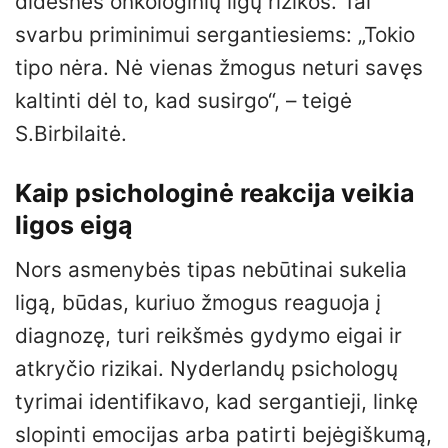
didesnės onkologinių ligų rizikos. Tai
svarbu priminimui sergantiesiems: „Tokio
tipo nėra. Nė vienas žmogus neturi savęs
kaltinti dėl to, kad susirgo“, – teigė
S.Birbilaitė.
Kaip psichologinė reakcija veikia
ligos eigą
Nors asmenybės tipas nebūtinai sukelia
ligą, būdas, kuriuo žmogus reaguoja į
diagnozę, turi reikšmės gydymo eigai ir
atkryčio rizikai. Nyderlandų psichologų
tyrimai identifikavo, kad sergantieji, linkę
slopinti emocijas arba patirti bejėgiškumą,