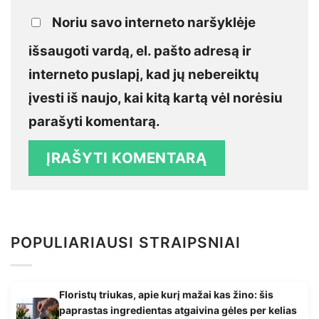
Noriu savo interneto naršyklėje
išsaugoti vardą, el. pašto adresą ir
interneto puslapį, kad jų nebereiktų
įvesti iš naujo, kai kitą kartą vėl norėsiu
parašyti komentarą.
POPULIARIAUSI STRAIPSNIAI
Floristų triukas, apie kurį mažai kas žino: šis
paprastas ingredientas atgaivina gėles per kelias