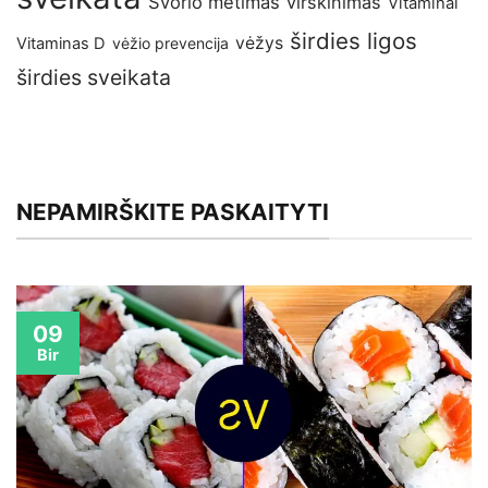
Svorio metimas
virškinimas
Vitaminai
širdies ligos
vėžys
Vitaminas D
vėžio prevencija
širdies sveikata
NEPAMIRŠKITE PASKAITYTI
09
Bir