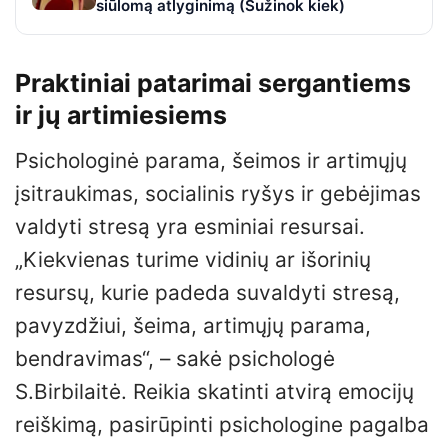
siūlomą atlyginimą (Sužinok kiek)
Praktiniai patarimai sergantiems
ir jų artimiesiems
Psichologinė parama, šeimos ir artimųjų
įsitraukimas, socialinis ryšys ir gebėjimas
valdyti stresą yra esminiai resursai.
„Kiekvienas turime vidinių ar išorinių
resursų, kurie padeda suvaldyti stresą,
pavyzdžiui, šeima, artimųjų parama,
bendravimas“, – sakė psichologė
S.Birbilaitė. Reikia skatinti atvirą emocijų
reiškimą, pasirūpinti psichologine pagalba