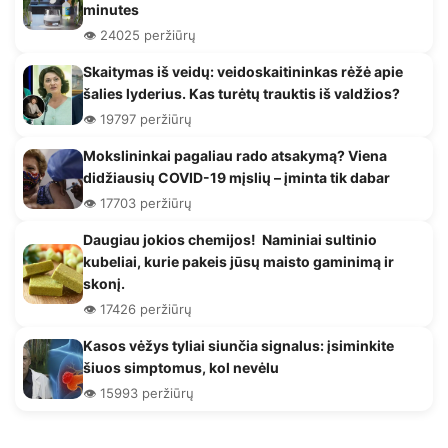
minutes
👁️ 24025 peržiūrų
Skaitymas iš veidų: veidoskaitininkas rėžė apie
šalies lyderius. Kas turėtų trauktis iš valdžios?
👁️ 19797 peržiūrų
Mokslininkai pagaliau rado atsakymą? Viena
didžiausių COVID-19 mįslių – įminta tik dabar
👁️ 17703 peržiūrų
Daugiau jokios chemijos! Naminiai sultinio
kubeliai, kurie pakeis jūsų maisto gaminimą ir
skonį.
👁️ 17426 peržiūrų
Kasos vėžys tyliai siunčia signalus: įsiminkite
šiuos simptomus, kol nevėlu
👁️ 15993 peržiūrų