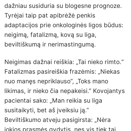
dažniau susiduria su blogesne prognoze.
Tyrėjai taip pat apibrėžė penkis
adaptacijos prie onkologinės ligos būdus:
neigimą, fatalizmą, kovą su liga,
beviltiškumą ir nerimastingumą.
Neigimas dažnai reiškia: „Tai nieko rimto.“
Fatalizmas pasireiškia frazėmis: „Niekas
nuo manęs nepriklauso”, „Toks mano
likimas, ir nieko čia nepakeisi.” Kovojantys
pacientai sako: „Man reikia su liga
susitaikyti, bet aš įveiksiu ją.”
Beviltiškumo atveju pasigirsta: „Nėra
jokios prasmės gydytis, nes vis tiek tai