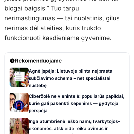
blogai baigsis.” Tuo tarpu
nerimastingumas — tai nuolatinis, gilus
nerimas dėl ateities, kuris trukdo
funkcionuoti kasdieniame gyvenime.
Rekomenduojame
Agnė įspėja: Lietuvoje plinta neįprasta
sukčiavimo schema – net specialistai
nustebę
Ciberžolė ne vienintelė: populiarūs papildai,
kurie gali pakenkti kepenims — gydytoja
perspėja
Inga Stumbrienė ieško namų tvarkytojos–
ekonomės: atskleidė reikalavimus ir