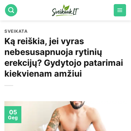
Skip
to
content
SVEIKATA
Ką reiškia, jei vyras
nebesusapnuoja rytinių
erekcijų? Gydytojo patarimai
kiekvienam amžiui
05
Geg