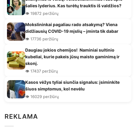
šalies lyderius. Kas turėtų trauktis iš valdžios?
👁️ 19872 peržiūrų
Mokslininkai pagaliau rado atsakymą? Viena
didžiausių COVID-19 mįslių – įminta tik dabar
👁️ 17736 peržiūrų
Daugiau jokios chemijos! Naminiai sultinio
kubeliai, kurie pakeis jūsų maisto gaminimą ir
skonį.
👁️ 17437 peržiūrų
Kasos vėžys tyliai siunčia signalus: įsiminkite
šiuos simptomus, kol nevėlu
👁️ 16029 peržiūrų
REKLAMA