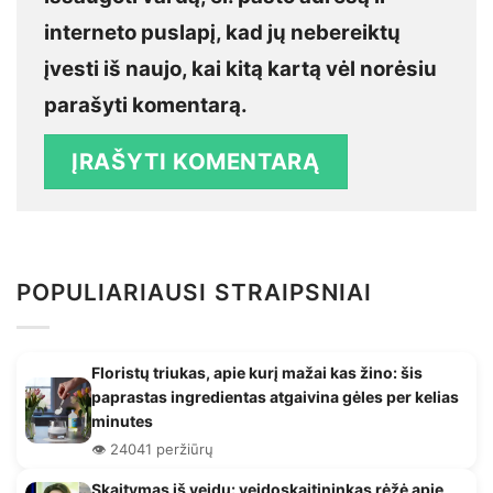
interneto puslapį, kad jų nebereiktų
įvesti iš naujo, kai kitą kartą vėl norėsiu
parašyti komentarą.
POPULIARIAUSI STRAIPSNIAI
Floristų triukas, apie kurį mažai kas žino: šis
paprastas ingredientas atgaivina gėles per kelias
minutes
👁️ 24041 peržiūrų
Skaitymas iš veidų: veidoskaitininkas rėžė apie