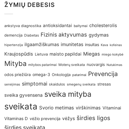
ŽYMIŲ DEBESIS
antioksidantai
cholesterolis
ankstyva diagnostika
baltymai
Fizinis aktyvumas
gydymas
demencija
Diabetas
imunitetas
ilgaamžiškumas
insultas
hipertenzija
Kava
kofeinas
Kraujospūdis
Miegas
maisto papildai
Lietuva
miego kokybė
Mityba
nuovargis
Moterų sveikata
mitybos patarimai
Nutukimas
Prevencija
omega-3
odos priežiūra
Onkologija
patarimai
simptomai
stresas
skaidulos
senėjimas
smegenų sveikata
sveika mityba
sveika gyvensena
sveikata
Svorio metimas
virškinimas
Vitaminai
širdies ligos
vėžys
Vitaminas D
vėžio prevencija
širdies sveikata