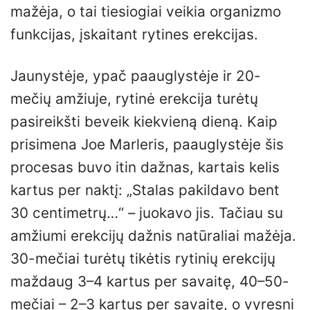
mažėja, o tai tiesiogiai veikia organizmo
funkcijas, įskaitant rytines erekcijas.
Jaunystėje, ypač paauglystėje ir 20-
mečių amžiuje, rytinė erekcija turėtų
pasireikšti beveik kiekvieną dieną. Kaip
prisimena Joe Marleris, paauglystėje šis
procesas buvo itin dažnas, kartais kelis
kartus per naktį: „Stalas pakildavo bent
30 centimetrų…“ – juokavo jis. Tačiau su
amžiumi erekcijų dažnis natūraliai mažėja.
30-mečiai turėtų tikėtis rytinių erekcijų
maždaug 3–4 kartus per savaitę, 40–50-
mečiai – 2–3 kartus per savaitę, o vyresni