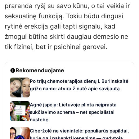
praranda ryšį su savo kūnu, o tai veikia ir
seksualinę funkciją. Tokiu būdu dingusi
rytinė erekcija gali tapti signalu, kad
žmogui būtina skirti daugiau dėmesio ne
tik fizinei, bet ir psichinei gerovei.
Rekomenduojame
Po trijų chemoterapijos dienų I. Burlinskaitė
grįžo namo: atvira žinutė apie savijautą
Agnė įspėja: Lietuvoje plinta neįprasta
sukčiavimo schema – net specialistai
nustebę
Ciberžolė ne vienintelė: populiarūs papildai,
kurie gali pakenkti kepenims — gydytoja