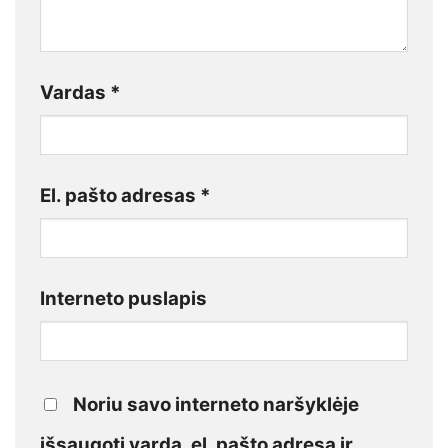
Vardas
*
El. pašto adresas
*
Interneto puslapis
Noriu savo interneto naršyklėje
išsaugoti vardą, el. pašto adresą ir