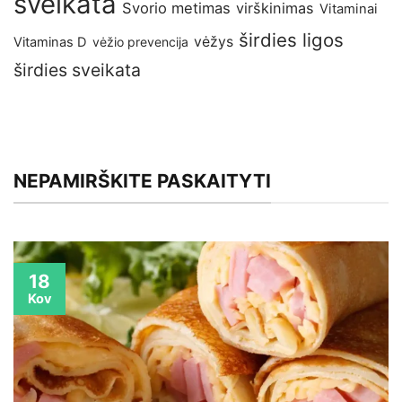
sveikata
Svorio metimas
virškinimas
Vitaminai
širdies ligos
vėžys
Vitaminas D
vėžio prevencija
širdies sveikata
NEPAMIRŠKITE PASKAITYTI
18
Kov