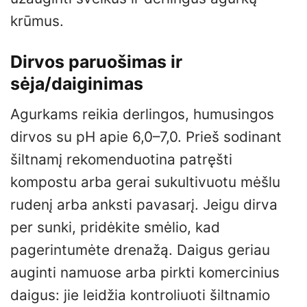
krūmus.
Dirvos paruošimas ir
sėja/daiginimas
Agurkams reikia derlingos, humusingos
dirvos su pH apie 6,0–7,0. Prieš sodinant
šiltnamį rekomenduotina patręšti
kompostu arba gerai sukultivuotu mėšlu
rudenį arba anksti pavasarį. Jeigu dirva
per sunki, pridėkite smėlio, kad
pagerintumėte drenažą. Daigus geriau
auginti namuose arba pirkti komercinius
daigus: jie leidžia kontroliuoti šiltnamio