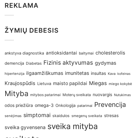
REKLAMA
ŽYMIŲ DEBESIS
antioksidantai
cholesterolis
ankstyva diagnostika
baltymai
Fizinis aktyvumas
gydymas
demencija
Diabetas
imunitetas
ilgaamžiškumas
insultas
hipertenzija
Kava
kofeinas
Kraujospūdis
Miegas
maisto papildai
Lietuva
miego kokybė
Mityba
nuovargis
Moterų sveikata
mitybos patarimai
Nutukimas
Prevencija
omega-3
odos priežiūra
Onkologija
patarimai
simptomai
stresas
skaidulos
senėjimas
smegenų sveikata
sveika mityba
sveika gyvensena