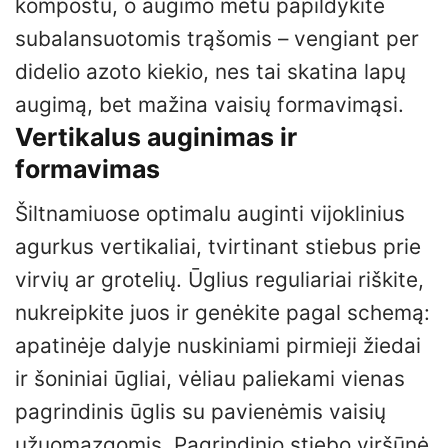
kompostu, o augimo metu papildykite
subalansuotomis trąšomis – vengiant per
didelio azoto kiekio, nes tai skatina lapų
augimą, bet mažina vaisių formavimąsi.
Vertikalus auginimas ir
formavimas
Šiltnamiuose optimalu auginti vijoklinius
agurkus vertikaliai, tvirtinant stiebus prie
virvių ar grotelių. Ūglius reguliariai riškite,
nukreipkite juos ir genėkite pagal schemą:
apatinėje dalyje nuskiniami pirmieji žiedai
ir šoniniai ūgliai, vėliau paliekami vienas
pagrindinis ūglis su pavienėmis vaisių
užuomazgomis. Pagrindinio stiebo viršūnė