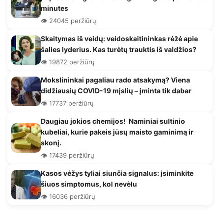
minutes
👁️ 24045 peržiūrų
Skaitymas iš veidų: veidoskaitininkas rėžė apie
šalies lyderius. Kas turėtų trauktis iš valdžios?
👁️ 19872 peržiūrų
Mokslininkai pagaliau rado atsakymą? Viena
didžiausių COVID-19 mįslių – įminta tik dabar
👁️ 17737 peržiūrų
Daugiau jokios chemijos! Naminiai sultinio
kubeliai, kurie pakeis jūsų maisto gaminimą ir
skonį.
👁️ 17439 peržiūrų
Kasos vėžys tyliai siunčia signalus: įsiminkite
šiuos simptomus, kol nevėlu
👁️ 16036 peržiūrų