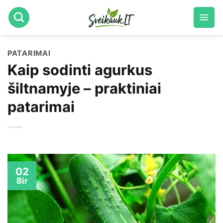
Skip
to
content
PATARIMAI
Kaip sodinti agurkus
šiltnamyje – praktiniai
patarimai
02
Bir