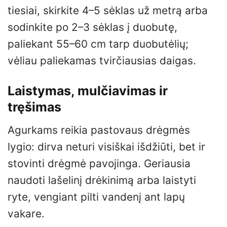
tiesiai, skirkite 4–5 sėklas už metrą arba
sodinkite po 2–3 sėklas į duobutę,
paliekant 55–60 cm tarp duobutėlių;
vėliau paliekamas tvirčiausias daigas.
Laistymas, mulčiavimas ir
tręšimas
Agurkams reikia pastovaus drėgmės
lygio: dirva neturi visiškai išdžiūti, bet ir
stovinti drėgmė pavojinga. Geriausia
naudoti lašelinį drėkinimą arba laistyti
ryte, vengiant pilti vandenį ant lapų
vakare.