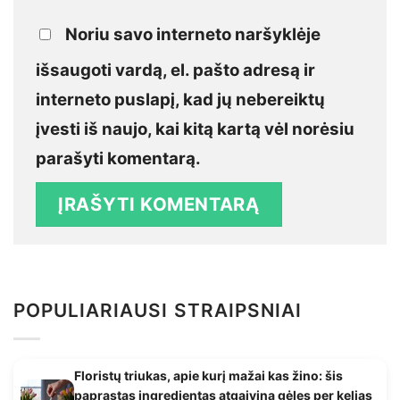
Noriu savo interneto naršyklėje
išsaugoti vardą, el. pašto adresą ir
interneto puslapį, kad jų nebereiktų
įvesti iš naujo, kai kitą kartą vėl norėsiu
parašyti komentarą.
POPULIARIAUSI STRAIPSNIAI
Floristų triukas, apie kurį mažai kas žino: šis
paprastas ingredientas atgaivina gėles per kelias