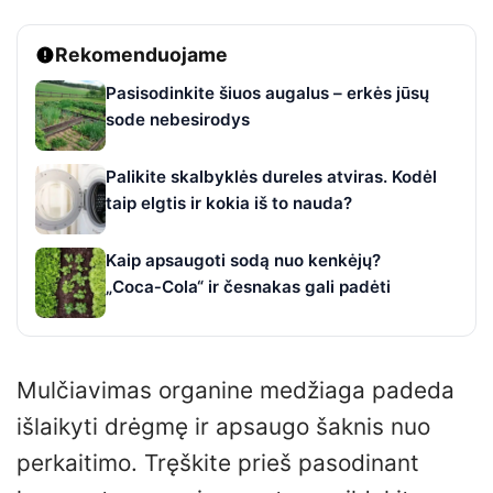
Rekomenduojame
Pasisodinkite šiuos augalus – erkės jūsų
sode nebesirodys
Palikite skalbyklės dureles atviras. Kodėl
taip elgtis ir kokia iš to nauda?
Kaip apsaugoti sodą nuo kenkėjų?
„Coca‑Cola“ ir česnakas gali padėti
Mulčiavimas organine medžiaga padeda
išlaikyti drėgmę ir apsaugo šaknis nuo
perkaitimo. Tręškite prieš pasodinant