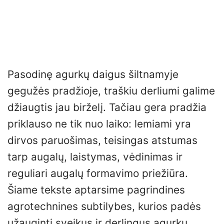
Pasodinę agurkų daigus šiltnamyje
gegužės pradžioje, traškiu derliumi galime
džiaugtis jau birželį. Tačiau gera pradžia
priklauso ne tik nuo laiko: lemiami yra
dirvos paruošimas, teisingas atstumas
tarp augalų, laistymas, vėdinimas ir
reguliari augalų formavimo priežiūra.
Šiame tekste aptarsime pagrindines
agrotechnines subtilybes, kurios padės
užauginti sveikus ir derlingus agurkų