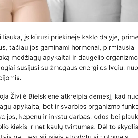
 liauka, įsikūrusi priekinėje kaklo dalyje, prim
us, tačiau jos gaminami hormonai, pirmiausia
ę įtaką medžiagų apykaitai ir daugelio organizmo
siogiai susijusi su žmogaus energijos lygiu, nuo
cijomis.
oja Živilė Bielskienė atkreipia dėmesį, kad nu
agų apykaita, bet ir svarbios organizmo funkc
nkcijos, kepenų ir inkstų darbas, odos bei plau
lio kiekis ir net kaulų tvirtumas. Dėl to skydl
kartais net nesusijusiais atrodytų simptomais.