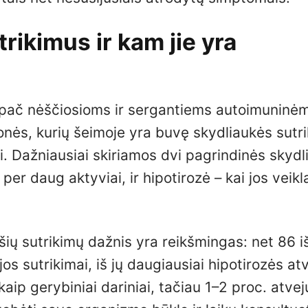
rikimus ir kam jie yra
pač nėščiosioms ir sergantiems autoimuninėm
onės, kurių šeimoje yra buvę skydliaukės sutr
ei. Dažniausiai skiriamos dvi pagrindinės skyd
 per daug aktyviai, ir hipotirozė – kai jos veikl
šių sutrikimų dažnis yra reikšmingas: net 86 
 sutrikimai, iš jų daugiausiai hipotirozės atv
ip gerybiniai dariniai, tačiau 1–2 proc. atvej