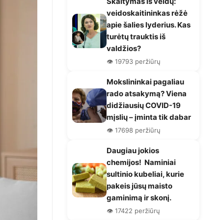
Skaitymas iš veidų:
veidoskaitininkas rėžė
apie šalies lyderius. Kas
turėtų trauktis iš
valdžios?
👁️ 19793 peržiūrų
Mokslininkai pagaliau
rado atsakymą? Viena
didžiausių COVID-19
mįslių – įminta tik dabar
👁️ 17698 peržiūrų
Daugiau jokios
chemijos! Naminiai
sultinio kubeliai, kurie
pakeis jūsų maisto
gaminimą ir skonį.
👁️ 17422 peržiūrų