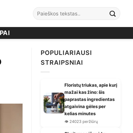
PAI
POPULIARIAUSI
p
STRAIPSNIAI
Floristų triukas, apie kurį
mažai kas žino: šis
paprastas ingredientas
atgaivina gėles per
kelias minutes
👁️ 24023 peržiūrų