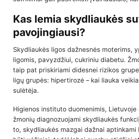
Kas lemia skydliaukės sut
pavojingiausi?
Skydliaukės ligos dažnesnės moterims, y
ligomis, pavyzdžiui, cukriniu diabetu. Žm
taip pat priskiriami didesnei rizikos grup
ligų grupės: hipertirozė – kai liauka veikia
sulėtėja.
Higienos instituto duomenimis, Lietuvoje 
žmonių diagnozuojami skydliaukės funkcijos
to, skydliaukės mazgai dažnai aptinkami ka