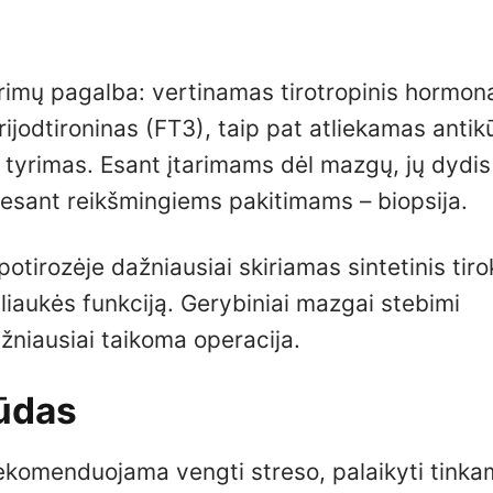
rimų pagalba: vertinamas tirotropinis hormon
trijodtironinas (FT3), taip pat atliekamas anti
tyrimas. Esant įtarimams dėl mazgų, jų dydis 
 esant reikšmingiems pakitimams – biopsija.
otirozėje dažniausiai skiriamas sintetinis tiro
dliaukės funkciją. Gerybiniai mazgai stebimi
ažniausiai taikoma operacija.
būdas
 rekomenduojama vengti streso, palaikyti tink