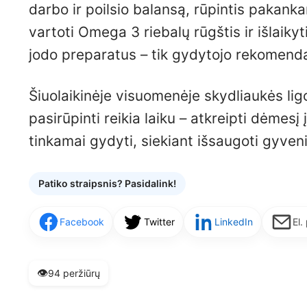
darbo ir poilsio balansą, rūpintis pakanka
vartoti Omega 3 riebalų rūgštis ir išlaiky
jodo preparatus – tik gydytojo rekomendac
Šiuolaikinėje visuomenėje skydliaukės li
pasirūpinti reikia laiku – atkreipti dėmesį
tinkamai gydyti, siekiant išsaugoti gyve
Patiko straipsnis? Pasidalink!
Facebook
Twitter
LinkedIn
El.
👁️
94 peržiūrų