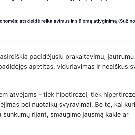
nomės: atskleidė reikalavimus ir siūlomą atlyginimą (Sužino
asireiškia padidėjusiu prakaitavimu, jautrumu
padidėjęs apetitas, viduriavimas ir neaiškus s
m atvejams – tiek hipotirozei, tiek hipertiroze
ėjimas bei nuotaikų svyravimai. Be to, kai ku
ia sunkumų rijant, smaugimo jausmą kakle ar