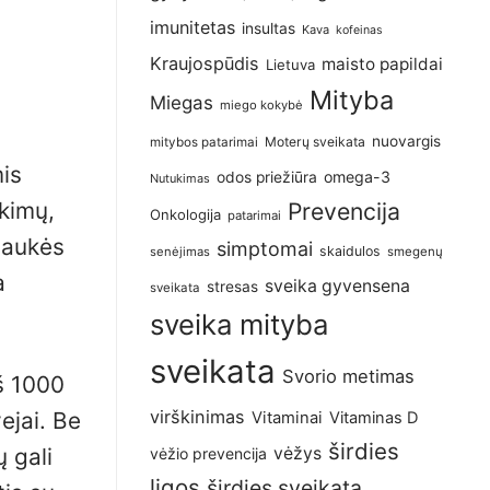
imunitetas
insultas
Kava
kofeinas
Kraujospūdis
maisto papildai
Lietuva
Mityba
Miegas
miego kokybė
nuovargis
Moterų sveikata
mitybos patarimai
is
omega-3
odos priežiūra
Nutukimas
ikimų,
Prevencija
Onkologija
patarimai
liaukės
simptomai
skaidulos
senėjimas
smegenų
a
sveika gyvensena
stresas
sveikata
sveika mityba
sveikata
Svorio metimas
iš 1000
virškinimas
ejai. Be
Vitaminai
Vitaminas D
širdies
ų gali
vėžys
vėžio prevencija
ligos
širdies sveikata