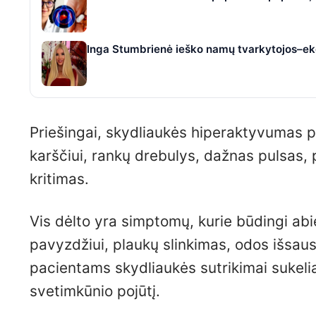
Inga Stumbrienė ieško namų tvarkytojos–eko
Priešingai, skydliaukės hiperaktyvumas p
karščiui, rankų drebulys, dažnas pulsas, 
kritimas.
Vis dėlto yra simptomų, kurie būdingi abie
pavyzdžiui, plaukų slinkimas, odos išsaus
pacientams skydliaukės sutrikimai sukel
svetimkūnio pojūtį.