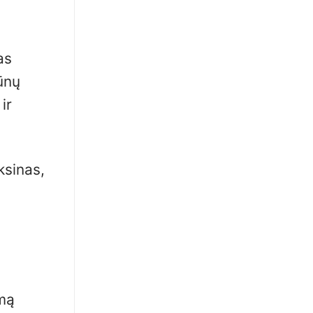
as
kūnų
ir
ksinas,
amą