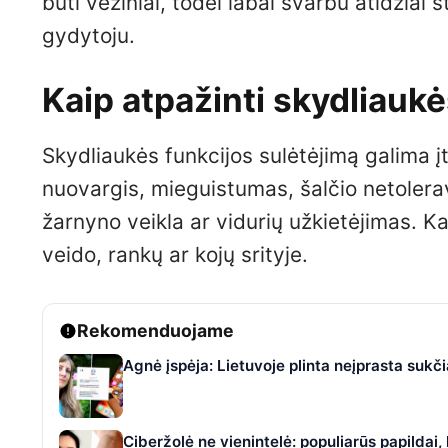
būti vėžiniai, todėl labai svarbu atidžiai 
gydytoju.
Kaip atpažinti skydliaukė
Skydliaukės funkcijos sulėtėjimą galima į
nuovargis, mieguistumas, šalčio netolera
žarnyno veikla ar vidurių užkietėjimas. Kar
veido, rankų ar kojų srityje.
Rekomenduojame
Agnė įspėja: Lietuvoje plinta neįprasta suk
Ciberžolė ne vienintelė: populiarūs papildai