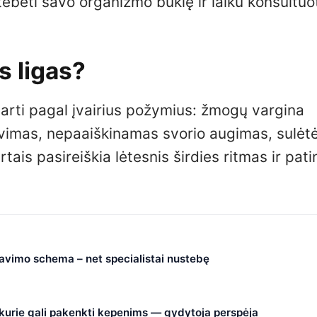
stebėti savo organizmo būklę ir laiku konsultuo
s ligas?
tarti pagal įvairius požymius: žmogų vargina
vimas, nepaaiškinamas svorio augimas, sulėtė
tais pasireiškia lėtesnis širdies ritmas ir pati
čiavimo schema – net specialistai nustebę
, kurie gali pakenkti kepenims — gydytoja perspėja