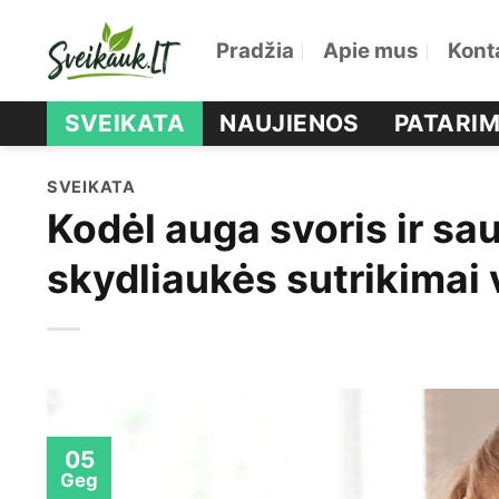
Skip
Pradžia
Apie mus
Kont
to
content
SVEIKATA
NAUJIENOS
PATARIM
SVEIKATA
Kodėl auga svoris ir sa
skydliaukės sutrikimai 
05
Geg