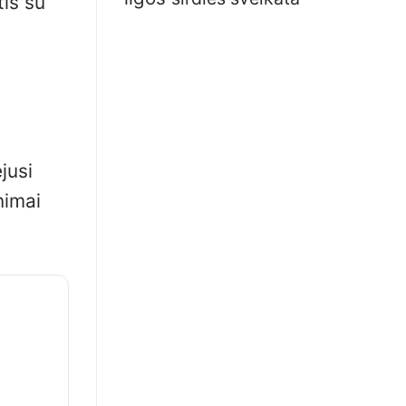
tis su
jusi
nimai