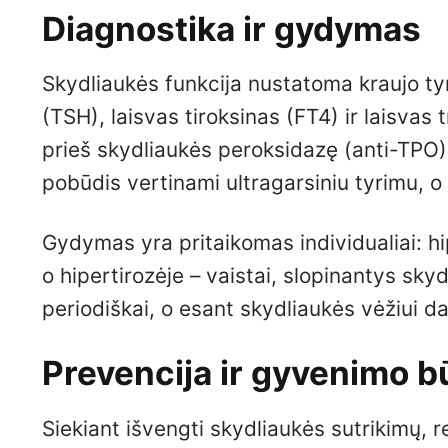
Diagnostika ir gydymas
Skydliaukės funkcija nustatoma kraujo ty
(TSH), laisvas tiroksinas (FT4) ir laisvas 
prieš skydliaukės peroksidazę (anti-TPO) 
pobūdis vertinami ultragarsiniu tyrimu, o
Gydymas yra pritaikomas individualiai: hip
o hipertirozėje – vaistai, slopinantys sky
periodiškai, o esant skydliaukės vėžiui d
Prevencija ir gyvenimo 
Siekiant išvengti skydliaukės sutrikimų,