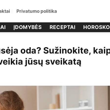
aktai
Privatumo politika
AI
ĮDOMYBĖS
RECEPTAI
HOROSKO
usėja oda? Sužinokite, kai
veikia jūsų sveikatą