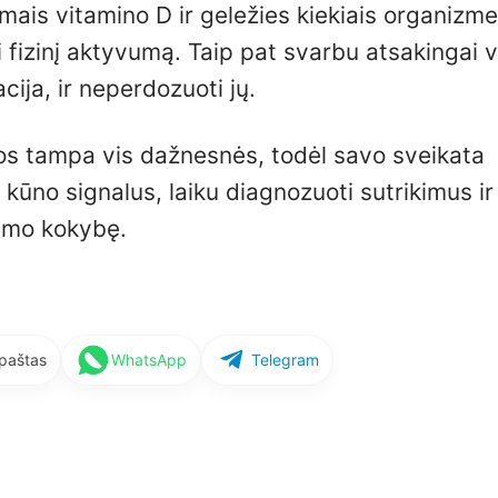
mais vitamino D ir geležies kiekiais organizme
ti fizinį aktyvumą. Taip pat svarbu atsakingai v
ija, ir neperdozuoti jų.
gos tampa vis dažnesnės, todėl savo sveikata
 į kūno signalus, laiku diagnozuoti sutrikimus ir
nimo kokybę.
 paštas
WhatsApp
Telegram