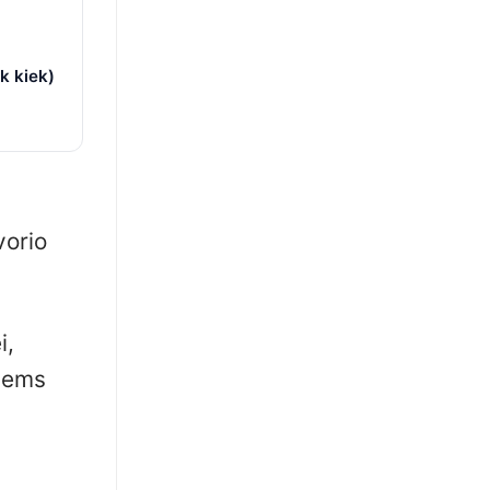
k kiek)
vorio
i,
riems