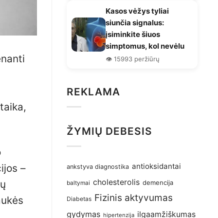
Kasos vėžys tyliai
siunčia signalus:
įsiminkite šiuos
simptomus, kol nevėlu
enanti
👁️ 15993 peržiūrų
REKLAMA
taika,
ŽYMIŲ DEBESIS
o
antioksidantai
ijos –
ankstyva diagnostika
cholesterolis
kų
demencija
baltymai
Fizinis aktyvumas
iaukės
Diabetas
gydymas
ilgaamžiškumas
hipertenzija