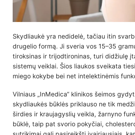
Skydliaukė yra nedidelė, tačiau itin svarbi
drugelio formą. Ji sveria vos 15–35 gram
tiroksinas ir trijodtironinas, turi didžiul
sistemų veiklai. Šios liaukos sveikata tie
miego kokybe bei net intelektinėmis funk
Vilniaus „InMedica“ klinikos šeimos gydyt
skydliaukės būklės priklauso ne tik medži
širdies ir kraujagyslių veikla, žarnyno fu
būklė, taip pat svorio pokyčiai, cholestero
sutrikimai gali pasireikšti įvairiausiais, 