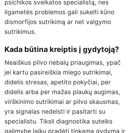
psichikos sveikatos specialistą, nes
ilgametės problemos gali sukelti kūno
dismorfijos sutrikimą ar net valgymo
sutrikimus.
Kada būtina kreiptis į gydytoją?
Neaiškus pilvo riebalų priaugimas, ypač
jei kartu pasireiškia miego sutrikimai,
didelis stresas, apetito pokyčiai, per
didelis arba per mažas plaukų augimas,
virškinimo sutrikimai ar pilvo skausmas,
yra signalas nedelsti ir pasitarti su
specialistu. Tiksli diagnostika suteiks
galimybę laiku pradėti tinkamą gydymą ir