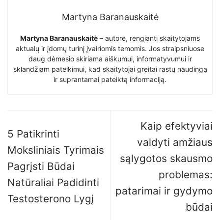
Martyna Baranauskaitė
Martyna Baranauskaitė
– autorė, rengianti skaitytojams
aktualų ir įdomų turinį įvairiomis temomis. Jos straipsniuose
daug dėmesio skiriama aiškumui, informatyvumui ir
sklandžiam pateikimui, kad skaitytojai greitai rastų naudingą
ir suprantamai pateiktą informaciją.
Kaip efektyviai
5 Patikrinti
valdyti amžiaus
Moksliniais Tyrimais
sąlygotos skausmo
Pagrįsti Būdai
problemas:
Natūraliai Padidinti
patarimai ir gydymo
Testosterono Lygį
būdai