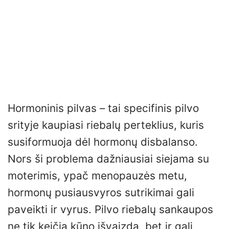
Hormoninis pilvas – tai specifinis pilvo
srityje kaupiasi riebalų perteklius, kuris
susiformuoja dėl hormonų disbalanso.
Nors ši problema dažniausiai siejama su
moterimis, ypač menopauzės metu,
hormonų pusiausvyros sutrikimai gali
paveikti ir vyrus. Pilvo riebalų sankaupos
ne tik keičia kūno išvaizdą, bet ir gali