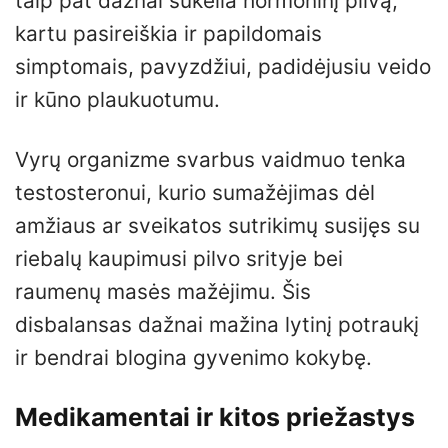
taip pat dažnai sukelia hormoninį pilvą,
kartu pasireiškia ir papildomais
simptomais, pavyzdžiui, padidėjusiu veido
ir kūno plaukuotumu.
Vyrų organizme svarbus vaidmuo tenka
testosteronui, kurio sumažėjimas dėl
amžiaus ar sveikatos sutrikimų susijęs su
riebalų kaupimusi pilvo srityje bei
raumenų masės mažėjimu. Šis
disbalansas dažnai mažina lytinį potraukį
ir bendrai blogina gyvenimo kokybę.
Medikamentai ir kitos priežastys