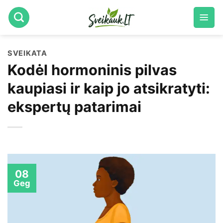
Skip
to
content
SVEIKATA
Kodėl hormoninis pilvas
kaupiasi ir kaip jo atsikratyti:
ekspertų patarimai
08
Geg