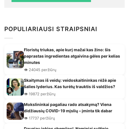
POPULIARIAUSI STRAIPSNIAI
Floristų triukas, apie kurį mažai kas žino: šis
paprastas ingredientas atgaivina gėles per kelias
minutes
👁️ 24045 peržiūrų
Skaitymas iš veidų: veidoskaitininkas rėžė apie
šalies lyderius. Kas turėtų trauktis iš valdžios?
👁️ 19872 peržiūrų
Mokslininkai pagaliau rado atsakymą? Viena
didžiausių COVID-19 mįslių – įminta tik dabar
👁️ 17737 peržiūrų
Daugiau jokios chemijos! Naminiai sultinio