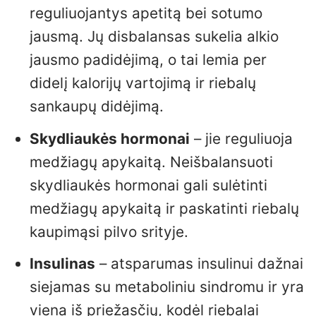
reguliuojantys apetitą bei sotumo
jausmą. Jų disbalansas sukelia alkio
jausmo padidėjimą, o tai lemia per
didelį kalorijų vartojimą ir riebalų
sankaupų didėjimą.
Skydliaukės hormonai
– jie reguliuoja
medžiagų apykaitą. Neišbalansuoti
skydliaukės hormonai gali sulėtinti
medžiagų apykaitą ir paskatinti riebalų
kaupimąsi pilvo srityje.
Insulinas
– atsparumas insulinui dažnai
siejamas su metaboliniu sindromu ir yra
viena iš priežasčių, kodėl riebalai