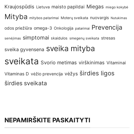
Kraujospūdis
Miegas
maisto papildai
Lietuva
miego kokybė
Mityba
nuovargis
Moterų sveikata
mitybos patarimai
Nutukimas
Prevencija
omega-3
odos priežiūra
Onkologija
patarimai
simptomai
stresas
skaidulos
senėjimas
smegenų sveikata
sveika mityba
sveika gyvensena
sveikata
Svorio metimas
virškinimas
Vitaminai
širdies ligos
vėžys
Vitaminas D
vėžio prevencija
širdies sveikata
NEPAMIRŠKITE PASKAITYTI