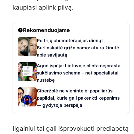
kaupiasi aplink pilvą.
Rekomenduojame
Po trijų chemoterapijos dienų I.
Burlinskaitė grįžo namo: atvira žinutė
apie savijautą
Agnė įspėja: Lietuvoje plinta neįprasta
sukčiavimo schema – net specialistai
nustebę
Ciberžolė ne vienintelė: populiarūs
papildai, kurie gali pakenkti kepenims
— gydytoja perspėja
Ilgainiui tai gali išprovokuoti prediabetą