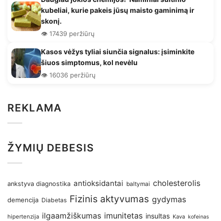
kubeliai, kurie pakeis jūsų maisto gaminimą ir
skonį.
👁️ 17439 peržiūrų
Kasos vėžys tyliai siunčia signalus: įsiminkite
šiuos simptomus, kol nevėlu
👁️ 16036 peržiūrų
REKLAMA
ŽYMIŲ DEBESIS
antioksidantai
cholesterolis
ankstyva diagnostika
baltymai
Fizinis aktyvumas
gydymas
demencija
Diabetas
imunitetas
ilgaamžiškumas
insultas
hipertenzija
Kava
kofeinas