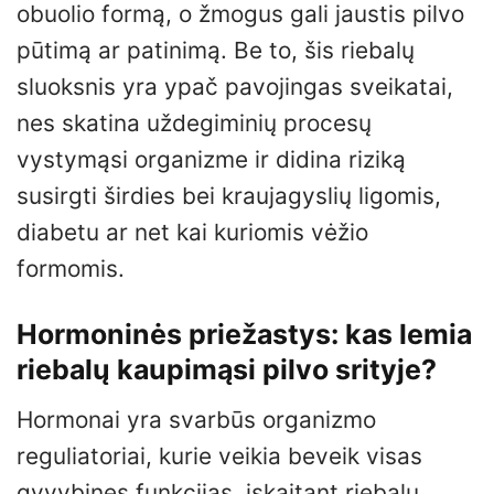
obuolio formą, o žmogus gali jaustis pilvo
pūtimą ar patinimą. Be to, šis riebalų
sluoksnis yra ypač pavojingas sveikatai,
nes skatina uždegiminių procesų
vystymąsi organizme ir didina riziką
susirgti širdies bei kraujagyslių ligomis,
diabetu ar net kai kuriomis vėžio
formomis.
Hormoninės priežastys: kas lemia
riebalų kaupimąsi pilvo srityje?
Hormonai yra svarbūs organizmo
reguliatoriai, kurie veikia beveik visas
gyvybines funkcijas, įskaitant riebalų