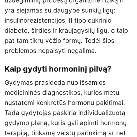
uždegiminių procesų organizme riziką ir
yra siejamas su daugybe sunkių ligų:
insulinorezistencijos, II tipo cukrinio
diabeto, širdies ir kraujagyslių ligų, o taip
pat tam tikrų vėžio formų. Todėl šios
problemos nepaisyti negalima.
Kaip gydyti hormoninį pilvą?
Gydymas prasideda nuo išsamios
medicininės diagnostikos, kurios metu
nustatomi konkretūs hormonų pakitimai.
Tada gydytojas paskiria individualizuotą
gydymo planą, kuris gali apimti hormonų
terapiją, tinkamą vaistų parinkimą ar net