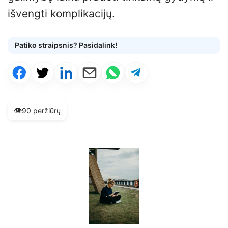
išvengti komplikacijų.
Patiko straipsnis? Pasidalink!
👁️
90 peržiūrų