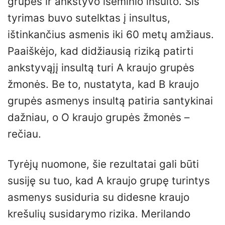
grupės ir ankstyvo išeminio insulto. Šis
tyrimas buvo sutelktas į insultus,
ištinkančius asmenis iki 60 metų amžiaus.
Paaiškėjo, kad didžiausią riziką patirti
ankstyvąjį insultą turi A kraujo grupės
žmonės. Be to, nustatyta, kad B kraujo
grupės asmenys insultą patiria santykinai
dažniau, o O kraujo grupės žmonės –
rečiau.
Tyrėjų nuomone, šie rezultatai gali būti
susiję su tuo, kad A kraujo grupę turintys
asmenys susiduria su didesne kraujo
krešulių susidarymo rizika. Merilando