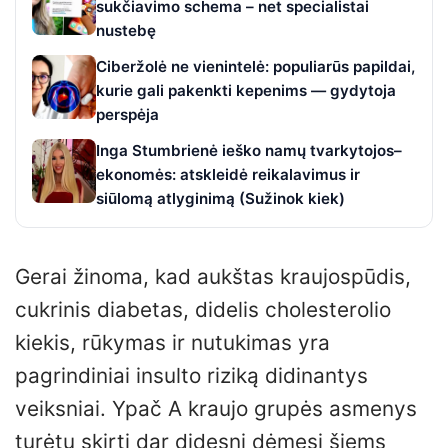
sukčiavimo schema – net specialistai
nustebę
Ciberžolė ne vienintelė: populiarūs papildai,
kurie gali pakenkti kepenims — gydytoja
perspėja
Inga Stumbrienė ieško namų tvarkytojos–
ekonomės: atskleidė reikalavimus ir
siūlomą atlyginimą (Sužinok kiek)
Gerai žinoma, kad aukštas kraujospūdis,
cukrinis diabetas, didelis cholesterolio
kiekis, rūkymas ir nutukimas yra
pagrindiniai insulto riziką didinantys
veiksniai. Ypač A kraujo grupės asmenys
turėtų skirti dar didesnį dėmesį šiems