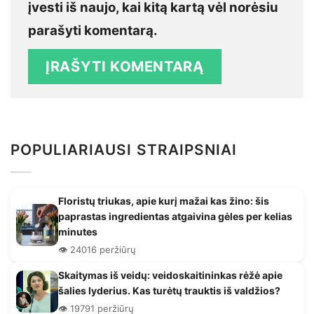
įvesti iš naujo, kai kitą kartą vėl norėsiu
parašyti komentarą.
POPULIARIAUSI STRAIPSNIAI
Floristų triukas, apie kurį mažai kas žino: šis
paprastas ingredientas atgaivina gėles per kelias
minutes
👁️ 24016 peržiūrų
Skaitymas iš veidų: veidoskaitininkas rėžė apie
šalies lyderius. Kas turėtų trauktis iš valdžios?
👁️ 19791 peržiūrų