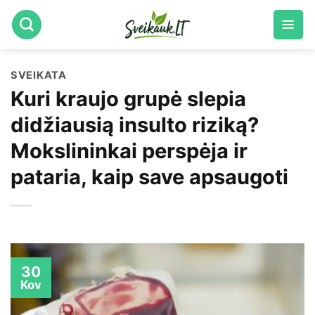
Skip
to
content
SVEIKATA
Kuri kraujo grupė slepia
didžiausią insulto riziką?
Mokslininkai perspėja ir
pataria, kaip save apsaugoti
30
Kov