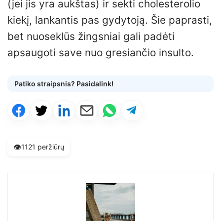
(jei jis yra aukštas) ir sekti cholesterolio
kiekį, lankantis pas gydytoją. Šie paprasti,
bet nuoseklūs žingsniai gali padėti
apsaugoti save nuo gresiančio insulto.
Patiko straipsnis? Pasidalink!
👁️
1121 peržiūrų