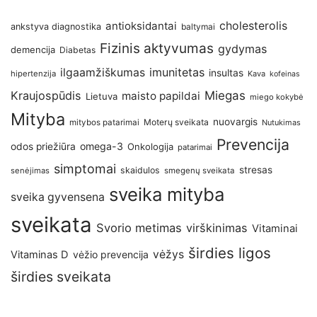
antioksidantai
cholesterolis
ankstyva diagnostika
baltymai
Fizinis aktyvumas
gydymas
demencija
Diabetas
imunitetas
ilgaamžiškumas
insultas
hipertenzija
Kava
kofeinas
Kraujospūdis
Miegas
maisto papildai
Lietuva
miego kokybė
Mityba
nuovargis
Moterų sveikata
mitybos patarimai
Nutukimas
Prevencija
omega-3
odos priežiūra
Onkologija
patarimai
simptomai
stresas
skaidulos
senėjimas
smegenų sveikata
sveika mityba
sveika gyvensena
sveikata
Svorio metimas
virškinimas
Vitaminai
širdies ligos
vėžys
Vitaminas D
vėžio prevencija
širdies sveikata