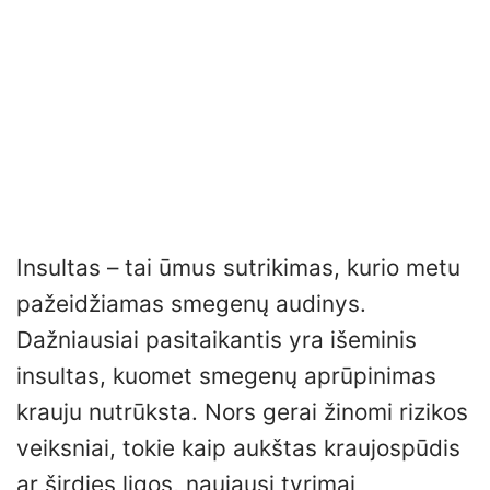
Insultas – tai ūmus sutrikimas, kurio metu
pažeidžiamas smegenų audinys.
Dažniausiai pasitaikantis yra išeminis
insultas, kuomet smegenų aprūpinimas
krauju nutrūksta. Nors gerai žinomi rizikos
veiksniai, tokie kaip aukštas kraujospūdis
ar širdies ligos, naujausi tyrimai