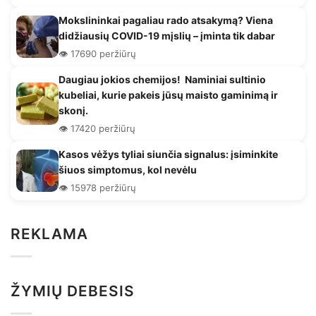
Mokslininkai pagaliau rado atsakymą? Viena
didžiausių COVID-19 mįslių – įminta tik dabar
👁️ 17690 peržiūrų
Daugiau jokios chemijos! Naminiai sultinio
kubeliai, kurie pakeis jūsų maisto gaminimą ir
skonį.
👁️ 17420 peržiūrų
Kasos vėžys tyliai siunčia signalus: įsiminkite
šiuos simptomus, kol nevėlu
👁️ 15978 peržiūrų
REKLAMA
ŽYMIŲ DEBESIS