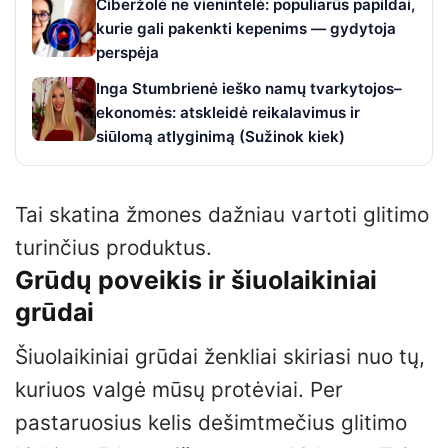
Ciberžolė ne vienintelė: populiarūs papildai,
kurie gali pakenkti kepenims — gydytoja
perspėja
Inga Stumbrienė ieško namų tvarkytojos–
ekonomės: atskleidė reikalavimus ir
siūlomą atlyginimą (Sužinok kiek)
Tai skatina žmones dažniau vartoti glitimo
turinčius produktus.
Grūdų poveikis ir šiuolaikiniai
grūdai
Šiuolaikiniai grūdai ženkliai skiriasi nuo tų,
kuriuos valgė mūsų protėviai. Per
pastaruosius kelis dešimtmečius glitimo