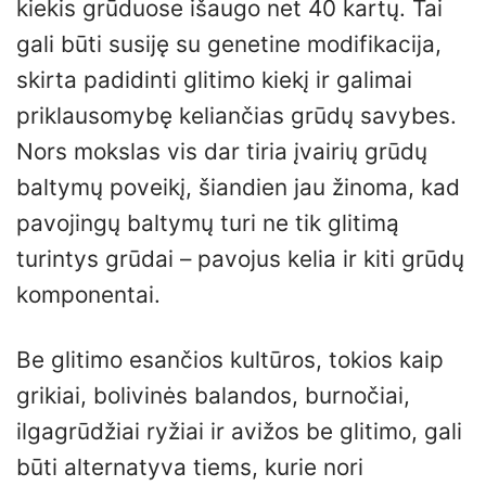
kiekis grūduose išaugo net 40 kartų. Tai
gali būti susiję su genetine modifikacija,
skirta padidinti glitimo kiekį ir galimai
priklausomybę keliančias grūdų savybes.
Nors mokslas vis dar tiria įvairių grūdų
baltymų poveikį, šiandien jau žinoma, kad
pavojingų baltymų turi ne tik glitimą
turintys grūdai – pavojus kelia ir kiti grūdų
komponentai.
Be glitimo esančios kultūros, tokios kaip
grikiai, bolivinės balandos, burnočiai,
ilgagrūdžiai ryžiai ir avižos be glitimo, gali
būti alternatyva tiems, kurie nori