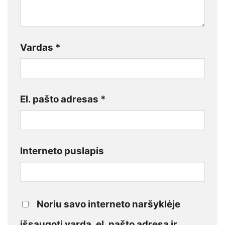
Vardas
*
El. pašto adresas
*
Interneto puslapis
Noriu savo interneto naršyklėje
išsaugoti vardą, el. pašto adresą ir