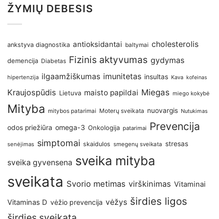
ŽYMIŲ DEBESIS
antioksidantai
cholesterolis
ankstyva diagnostika
baltymai
Fizinis aktyvumas
gydymas
demencija
Diabetas
imunitetas
ilgaamžiškumas
insultas
hipertenzija
Kava
kofeinas
Kraujospūdis
Miegas
maisto papildai
Lietuva
miego kokybė
Mityba
nuovargis
Moterų sveikata
mitybos patarimai
Nutukimas
Prevencija
omega-3
odos priežiūra
Onkologija
patarimai
simptomai
stresas
skaidulos
senėjimas
smegenų sveikata
sveika mityba
sveika gyvensena
sveikata
Svorio metimas
virškinimas
Vitaminai
širdies ligos
vėžys
Vitaminas D
vėžio prevencija
širdies sveikata