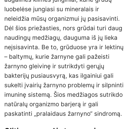
luobelėse jungiasi su mineralais ir
neleidžia mūsų organizmui jų pasisavinti.
Dėl šios priežasties, nors grūdai turi daug
naudingų medžiagų, dauguma iš jų lieka
neįsisavinta. Be to, grūduose yra ir lektinų
– baltymų, kurie žarnyne gali pažeisti
žarnyno gleivinę ir sutrikdyti gerųjų
bakterijų pusiausvyrą, kas ilgainiui gali
sukelti įvairių žarnyno problemų ir silpninti
imuninę sistemą. Šios medžiagos sutrikdo
natūralų organizmo barjerą ir gali
paskatinti „pralaidaus žarnyno“ sindromą.