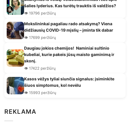
šalies lyderius. Kas turėtų trauktis iš valdžios?
👁️ 19796 peržiūrų
Mokslininkai pagaliau rado atsakymą? Viena
didžiausių COVID-19 mįslių – įminta tik dabar
👁️ 17699 peržiūrų
Daugiau jokios chemijos! Naminiai sultinio
kubeliai, kurie pakeis jūsų maisto gaminimą ir
skonį.
👁️ 17422 peržiūrų
Kasos vėžys tyliai siunčia signalus: įsiminkite
šiuos simptomus, kol nevėlu
👁️ 15993 peržiūrų
REKLAMA