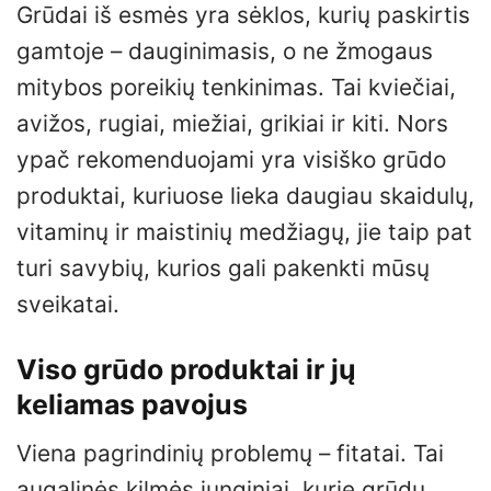
Grūdai iš esmės yra sėklos, kurių paskirtis
gamtoje – dauginimasis, o ne žmogaus
mitybos poreikių tenkinimas. Tai kviečiai,
avižos, rugiai, miežiai, grikiai ir kiti. Nors
ypač rekomenduojami yra visiško grūdo
produktai, kuriuose lieka daugiau skaidulų,
vitaminų ir maistinių medžiagų, jie taip pat
turi savybių, kurios gali pakenkti mūsų
sveikatai.
Viso grūdo produktai ir jų
keliamas pavojus
Viena pagrindinių problemų – fitatai. Tai
augalinės kilmės junginiai, kurie grūdų