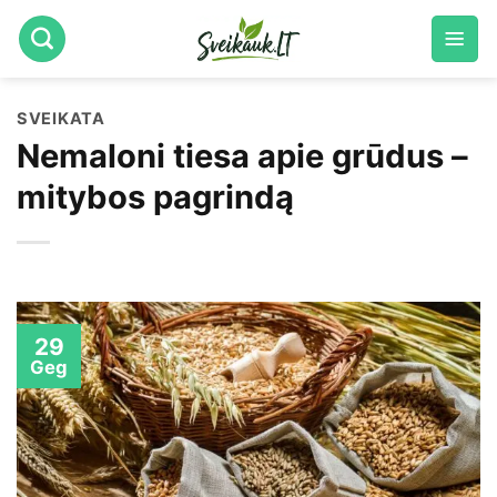
Skip
to
content
SVEIKATA
Nemaloni tiesa apie grūdus –
mitybos pagrindą
29
Geg