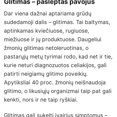
Glitimas – paslėptas pavojus
Dar viena dažnai aptariama grūdų
sudedamoji dalis – glitimas. Tai baltymas,
aptinkamas kviečiuose, rugiuose,
miežiuose ir jų produktuose. Daugeliui
žmonių glitimas netoleruotinas, o
pastarųjų metų tyrimai rodo, kad net ir tie,
kurie neturi diagnozuotos celiakijos, gali
patirti neigiamų glitimo poveikių.
Apytiksliai 40 proc. žmonių neišnaudoja
glitimo, o likusiųjų organizmai taip pat gali
kenkti, nors ir ne taip ryškiai.
Glitimas gali sukelti įvairius simptomus –