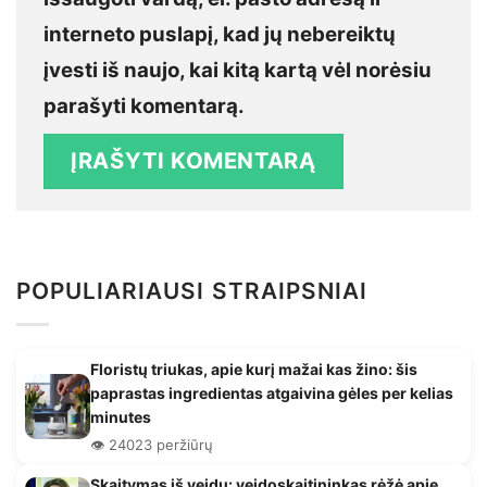
interneto puslapį, kad jų nebereiktų
įvesti iš naujo, kai kitą kartą vėl norėsiu
parašyti komentarą.
POPULIARIAUSI STRAIPSNIAI
Floristų triukas, apie kurį mažai kas žino: šis
paprastas ingredientas atgaivina gėles per kelias
minutes
👁️ 24023 peržiūrų
Skaitymas iš veidų: veidoskaitininkas rėžė apie