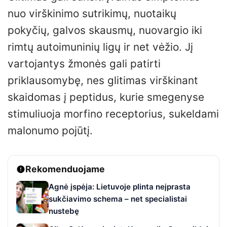
nuo virškinimo sutrikimų, nuotaikų
pokyčių, galvos skausmų, nuovargio iki
rimtų autoimuninių ligų ir net vėžio. Jį
vartojantys žmonės gali patirti
priklausomybę, nes glitimas virškinant
skaidomas į peptidus, kurie smegenyse
stimuliuoja morfino receptorius, sukeldami
malonumo pojūtį.
Rekomenduojame
Agnė įspėja: Lietuvoje plinta neįprasta
sukčiavimo schema – net specialistai
nustebę