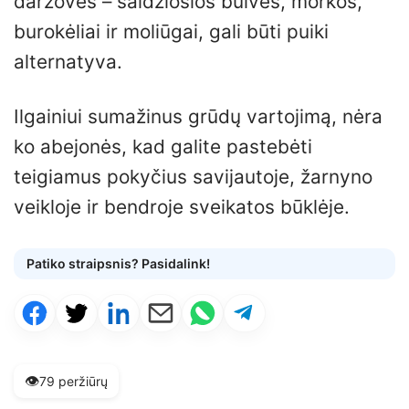
daržovės – saldžiosios bulvės, morkos,
burokėliai ir moliūgai, gali būti puiki
alternatyva.
Ilgainiui sumažinus grūdų vartojimą, nėra
ko abejonės, kad galite pastebėti
teigiamus pokyčius savijautoje, žarnyno
veikloje ir bendroje sveikatos būklėje.
Patiko straipsnis? Pasidalink!
👁️
79 peržiūrų