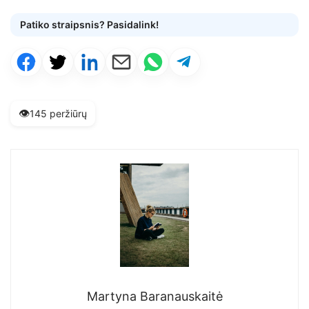
Patiko straipsnis? Pasidalink!
👁️
145 peržiūrų
Martyna Baranauskaitė