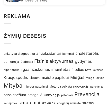
👁️ 15993 peržiūrų
REKLAMA
ŽYMIŲ DEBESIS
antioksidantai
cholesterolis
ankstyva diagnostika
baltymai
Fizinis aktyvumas
gydymas
demencija
Diabetas
imunitetas
ilgaamžiškumas
insultas
hipertenzija
Kava
kofeinas
Kraujospūdis
Miegas
maisto papildai
Lietuva
miego kokybė
Mityba
nuovargis
Moterų sveikata
mitybos patarimai
Nutukimas
Prevencija
omega-3
odos priežiūra
Onkologija
patarimai
simptomai
stresas
skaidulos
senėjimas
smegenų sveikata