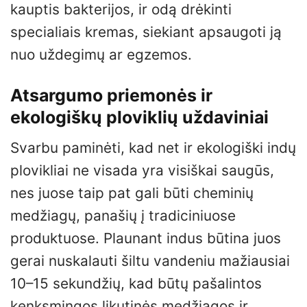
kauptis bakterijos, ir odą drėkinti
specialiais kremas, siekiant apsaugoti ją
nuo uždegimų ar egzemos.
Atsargumo priemonės ir
ekologiškų ploviklių uždaviniai
Svarbu paminėti, kad net ir ekologiški indų
plovikliai ne visada yra visiškai saugūs,
nes juose taip pat gali būti cheminių
medžiagų, panašių į tradiciniuose
produktuose. Plaunant indus būtina juos
gerai nuskalauti šiltu vandeniu mažiausiai
10–15 sekundžių, kad būtų pašalintos
kenksmingos likutinės medžiagos ir