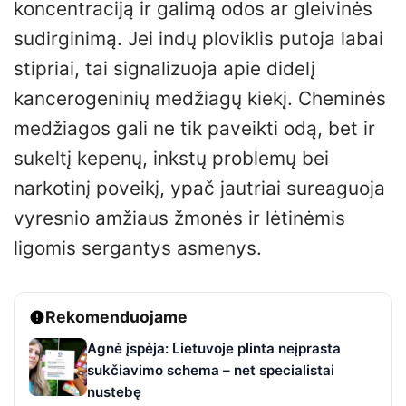
koncentraciją ir galimą odos ar gleivinės
sudirginimą. Jei indų ploviklis putoja labai
stipriai, tai signalizuoja apie didelį
kancerogeninių medžiagų kiekį. Cheminės
medžiagos gali ne tik paveikti odą, bet ir
sukeltį kepenų, inkstų problemų bei
narkotinį poveikį, ypač jautriai sureaguoja
vyresnio amžiaus žmonės ir lėtinėmis
ligomis sergantys asmenys.
Rekomenduojame
Agnė įspėja: Lietuvoje plinta neįprasta
sukčiavimo schema – net specialistai
nustebę