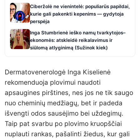
Ciberžolė ne vienintelė: populiarūs papildai,
kurie gali pakenkti kepenims — gydytoja
perspėja
Inga Stumbrienė ieško namų tvarkytojos–
ekonomės: atskleidė reikalavimus ir
siūlomą atlyginimą (Sužinok kiek)
Dermatovenerologė Inga Kiselienė
rekomenduoja plovimui naudoti
apsaugines pirštines, nes jos ne tik saugo
nuo cheminių medžiagų, bet ir padeda
išvengti odos sausėjimo bei uždegimų.
Taip pat svarbu po plovimo kruopščiai
nuplauti rankas, pašalinti žiedus, kur gali