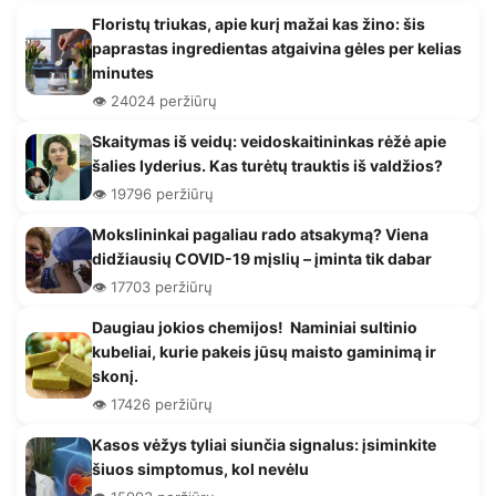
Floristų triukas, apie kurį mažai kas žino: šis
paprastas ingredientas atgaivina gėles per kelias
minutes
👁️ 24024 peržiūrų
Skaitymas iš veidų: veidoskaitininkas rėžė apie
šalies lyderius. Kas turėtų trauktis iš valdžios?
👁️ 19796 peržiūrų
Mokslininkai pagaliau rado atsakymą? Viena
didžiausių COVID-19 mįslių – įminta tik dabar
👁️ 17703 peržiūrų
Daugiau jokios chemijos! Naminiai sultinio
kubeliai, kurie pakeis jūsų maisto gaminimą ir
skonį.
👁️ 17426 peržiūrų
Kasos vėžys tyliai siunčia signalus: įsiminkite
šiuos simptomus, kol nevėlu