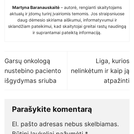
Martyna Baranauskaitė
– autorė, rengianti skaitytojams
aktualų ir įdomų turinį įvairiomis temomis. Jos straipsniuose
daug dėmesio skiriama aiškumui, informatyvumui ir
sklandžiam pateikimui, kad skaitytojai greitai rastų naudingą
ir suprantamai pateiktą informaciją.
Garsų onkologą
Liga, kurios
nustebino paciento
nelinkėtum ir kaip ją
išgydymas sriuba
atpažinti
Parašykite komentarą
El. pašto adresas nebus skelbiamas.
Būtini laukeliai pažymėti
*