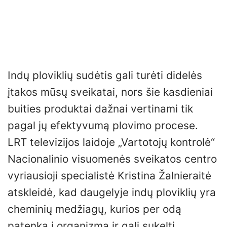
Indų ploviklių sudėtis gali turėti didelės
įtakos mūsų sveikatai, nors šie kasdieniai
buities produktai dažnai vertinami tik
pagal jų efektyvumą plovimo procese.
LRT televizijos laidoje „Vartotojų kontrolė“
Nacionalinio visuomenės sveikatos centro
vyriausioji specialistė Kristina Žalnieraitė
atskleidė, kad daugelyje indų ploviklių yra
cheminių medžiagų, kurios per odą
patenka į organizmą ir gali sukelti