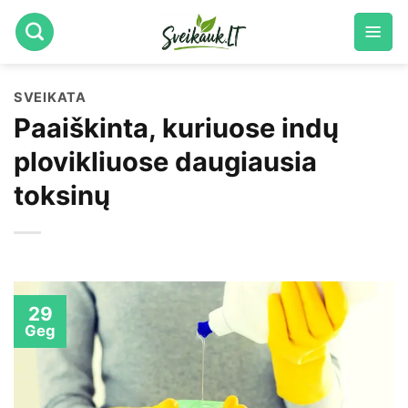
Skip
to
content
SVEIKATA
Paaiškinta, kuriuose indų
plovikliuose daugiausia
toksinų
29
Geg