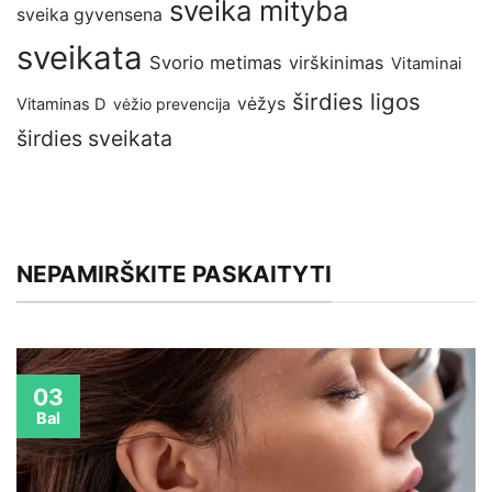
sveika mityba
sveika gyvensena
sveikata
Svorio metimas
virškinimas
Vitaminai
širdies ligos
vėžys
Vitaminas D
vėžio prevencija
širdies sveikata
NEPAMIRŠKITE PASKAITYTI
03
Bal