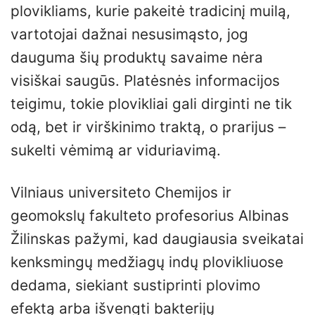
plovikliams, kurie pakeitė tradicinį muilą,
vartotojai dažnai nesusimąsto, jog
dauguma šių produktų savaime nėra
visiškai saugūs. Platėsnės informacijos
teigimu, tokie plovikliai gali dirginti ne tik
odą, bet ir virškinimo traktą, o prarijus –
sukelti vėmimą ar viduriavimą.
Vilniaus universiteto Chemijos ir
geomokslų fakulteto profesorius Albinas
Žilinskas pažymi, kad daugiausia sveikatai
kenksmingų medžiagų indų plovikliuose
dedama, siekiant sustiprinti plovimo
efektą arba išvengti bakterijų