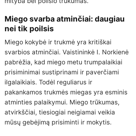
mityba bei poilsio trūkumas.
Miego svarba atminčiai: daugiau
nei tik poilsis
Miego kokybė ir trukmė yra kritiškai
svarbios atminčiai. Vaistininkė I. Norkienė
pabrėžia, kad miego metu trumpalaikiai
prisiminimai sustiprinami ir paverčiami
ilgalaikiais. Todėl reguliarus ir
pakankamos trukmės miegas yra esminis
atminties palaikymui. Miego trūkumas,
atvirkščiai, tiesiogiai neigiamai veikia
mūsų gebėjimą prisiminti ir mokytis.