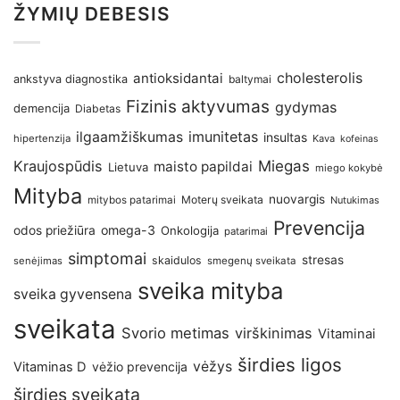
ŽYMIŲ DEBESIS
antioksidantai
cholesterolis
ankstyva diagnostika
baltymai
Fizinis aktyvumas
gydymas
demencija
Diabetas
imunitetas
ilgaamžiškumas
insultas
hipertenzija
Kava
kofeinas
Kraujospūdis
Miegas
maisto papildai
Lietuva
miego kokybė
Mityba
nuovargis
Moterų sveikata
mitybos patarimai
Nutukimas
Prevencija
omega-3
odos priežiūra
Onkologija
patarimai
simptomai
stresas
skaidulos
senėjimas
smegenų sveikata
sveika mityba
sveika gyvensena
sveikata
Svorio metimas
virškinimas
Vitaminai
širdies ligos
vėžys
Vitaminas D
vėžio prevencija
širdies sveikata