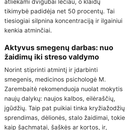
atliekami dvigubai lėčiau, o klaidų
tikimybė padidėja net 50 procentų. Tai
tiesiogiai silpnina koncentraciją ir ilgainiui
kenkia atminčiai.
Aktyvus smegenų darbas: nuo
žaidimų iki streso valdymo
Norint stiprinti atmintį ir įdarbinti
smegenis, medicinos psichologė M.
Zarembaitė rekomenduoja nuolat mokytis
naujų dalykų: naujos kalbos, eilėraščių,
įgūdžių. Taip pat puikiai tinka kryžiažodžių
sprendimas, dėlionės, stalo žaidimai, tokie
kaip šachmatai, šaškės ar kortos, ir,