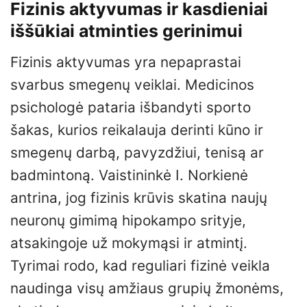
Fizinis aktyvumas ir kasdieniai
iššūkiai atminties gerinimui
Fizinis aktyvumas yra nepaprastai
svarbus smegenų veiklai. Medicinos
psichologė pataria išbandyti sporto
šakas, kurios reikalauja derinti kūno ir
smegenų darbą, pavyzdžiui, tenisą ar
badmintoną. Vaistininkė I. Norkienė
antrina, jog fizinis krūvis skatina naujų
neuronų gimimą hipokampo srityje,
atsakingoje už mokymąsi ir atmintį.
Tyrimai rodo, kad reguliari fizinė veikla
naudinga visų amžiaus grupių žmonėms,