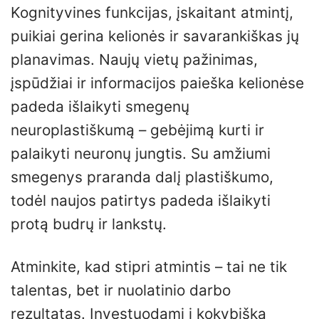
Kognityvines funkcijas, įskaitant atmintį,
puikiai gerina kelionės ir savarankiškas jų
planavimas. Naujų vietų pažinimas,
įspūdžiai ir informacijos paieška kelionėse
padeda išlaikyti smegenų
neuroplastiškumą – gebėjimą kurti ir
palaikyti neuronų jungtis. Su amžiumi
smegenys praranda dalį plastiškumo,
todėl naujos patirtys padeda išlaikyti
protą budrų ir lankstų.
Atminkite, kad stipri atmintis – tai ne tik
talentas, bet ir nuolatinio darbo
rezultatas. Investuodami į kokybišką