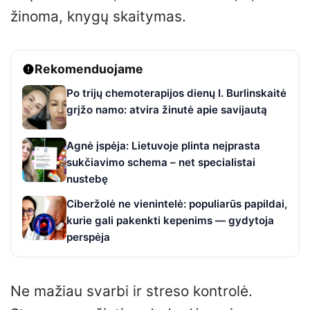
žinoma, knygų skaitymas.
Rekomenduojame
Po trijų chemoterapijos dienų I. Burlinskaitė
grįžo namo: atvira žinutė apie savijautą
Agnė įspėja: Lietuvoje plinta neįprasta
sukčiavimo schema – net specialistai
nustebę
Ciberžolė ne vienintelė: populiarūs papildai,
kurie gali pakenkti kepenims — gydytoja
perspėja
Ne mažiau svarbi ir streso kontrolė.