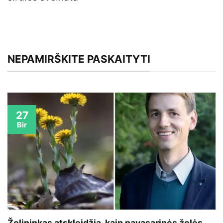
NEPAMIRŠKITE PASKAITYTI
27
Bir
Žolininkas atskleidžia, kaip pavasarinės žolės