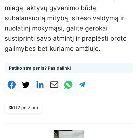
miegą, aktyvų gyvenimo būdą,
subalansuotą mitybą, streso valdymą ir
nuolatinį mokymąsi, galite gerokai
sustiprinti savo atmintį ir praplėsti proto
galimybes bet kuriame amžiuje.
Patiko straipsnis? Pasidalink!
👁️
112 peržiūrų