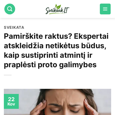
Skip
to
content
SVEIKATA
Pamirškite raktus? Ekspertai
atskleidžia netikėtus būdus,
kaip sustiprinti atmintį ir
praplėsti proto galimybes
22
Kov