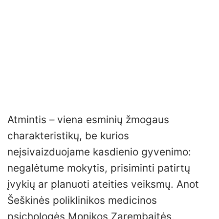
Atmintis – viena esminių žmogaus
charakteristikų, be kurios
neįsivaizduojame kasdienio gyvenimo:
negalėtume mokytis, prisiminti patirtų
įvykių ar planuoti ateities veiksmų. Anot
Šeškinės poliklinikos medicinos
psichologės Monikos Zarembaitės,