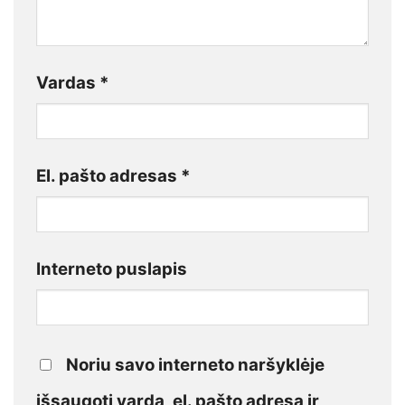
Vardas
*
El. pašto adresas
*
Interneto puslapis
Noriu savo interneto naršyklėje
išsaugoti vardą, el. pašto adresą ir