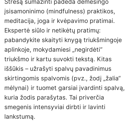
Stresą sumažinti padeda dėmesingo
įsisamoninimo (mindfulness) praktikos,
meditacija, joga ir kvėpavimo pratimai.
Ekspertė siūlo ir netikėtų pratimų:
pabandykite skaityti knygą triukšmingoje
aplinkoje, mokydamiesi „negirdėti“
triukšmo ir kartu suvokti tekstą. Kitas
iššūkis – užrašyti spalvų pavadinimus
skirtingomis spalvomis (pvz., žodį „žalia“
mėlynai) ir tuomet garsiai įvardinti spalvą,
kuria žodis parašytas. Tai priverčia
smegenis intensyviai dirbti ir lavinti
lankstumą.