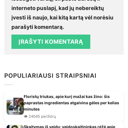
interneto puslapį, kad jų nebereiktų
įvesti iš naujo, kai kitą kartą vėl norėsiu
parašyti komentarą.
POPULIARIAUSI STRAIPSNIAI
Floristų triukas, apie kurį mažai kas žino: šis
paprastas ingredientas atgaivina gėles per kelias
minutes
👁️ 24045 peržiūrų
Skaitymas iš veidų: veidoskaitininkas rėžė apie