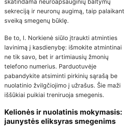
skatindama neuroapsauginių baltymų
sekreciją ir neuronų augimą, taip palaikant
sveiką smegenų būklę.
Be to, I. Norkienė siūlo įtraukti atminties
lavinimą į kasdienybę: išmokite atmintinai
ne tik savo, bet ir artimiausių žmonių
telefono numerius. Parduotuvėje
pabandykite atsiminti pirkinių sąrašą be
nuolatinio žvilgčiojimo į užrašus. Šie maži
iššūkiai puikiai treniruoja smegenis.
Kelionės ir nuolatinis mokymasis:
jaunystės eliksyras smegenims