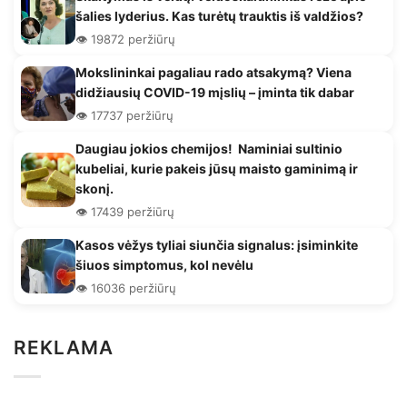
šalies lyderius. Kas turėtų trauktis iš valdžios?
👁️ 19872 peržiūrų
Mokslininkai pagaliau rado atsakymą? Viena
didžiausių COVID-19 mįslių – įminta tik dabar
👁️ 17737 peržiūrų
Daugiau jokios chemijos! Naminiai sultinio
kubeliai, kurie pakeis jūsų maisto gaminimą ir
skonį.
👁️ 17439 peržiūrų
Kasos vėžys tyliai siunčia signalus: įsiminkite
šiuos simptomus, kol nevėlu
👁️ 16036 peržiūrų
REKLAMA