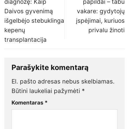
diagnozę: Kaip
papildai – tabu
Daivos gyvenimą
vakare: gydytojų
išgelbėjo stebuklinga
įspėjimai, kuriuos
kepenų
privalu žinoti
transplantacija
Parašykite komentarą
El. pašto adresas nebus skelbiamas.
Būtini laukeliai pažymėti
*
Komentaras
*