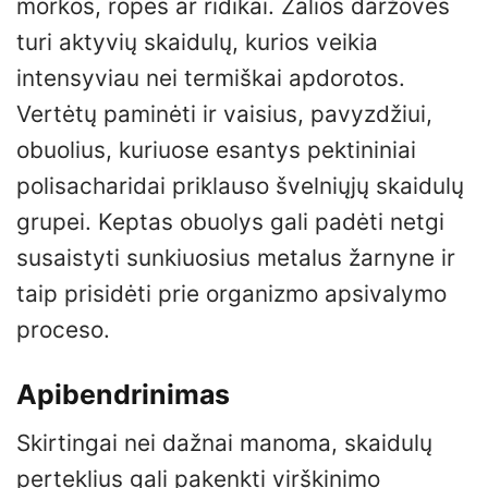
morkos, ropės ar ridikai. Žalios daržovės
turi aktyvių skaidulų, kurios veikia
intensyviau nei termiškai apdorotos.
Vertėtų paminėti ir vaisius, pavyzdžiui,
obuolius, kuriuose esantys pektininiai
polisacharidai priklauso švelniųjų skaidulų
grupei. Keptas obuolys gali padėti netgi
susaistyti sunkiuosius metalus žarnyne ir
taip prisidėti prie organizmo apsivalymo
proceso.
Apibendrinimas
Skirtingai nei dažnai manoma, skaidulų
perteklius gali pakenkti virškinimo