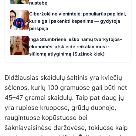
nustebę
Ciberžolė ne vienintelė: populiarūs papildai,
kurie gali pakenkti kepenims — gydytoja
perspėja
Inga Stumbrienė ieško namų tvarkytojos–
ekonomės: atskleidė reikalavimus ir
siūlomą atlyginimą (Sužinok kiek)
Didžiausias skaidulų šaltinis yra kviečių
sėlenos, kurių 100 gramuose gali būti net
45–47 gramai skaidulų. Taip pat daug jų
yra rupiose kruopose, grūdų duonoje,
raugintuose kopūstuose bei
šakniavaisinėse daržovėse, tokiuose kaip