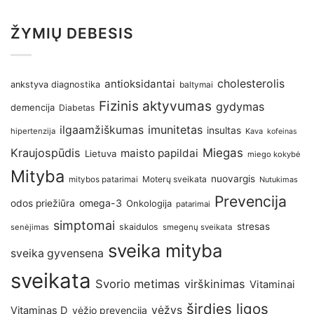
ŽYMIŲ DEBESIS
antioksidantai
cholesterolis
ankstyva diagnostika
baltymai
Fizinis aktyvumas
gydymas
demencija
Diabetas
imunitetas
ilgaamžiškumas
insultas
hipertenzija
Kava
kofeinas
Kraujospūdis
Miegas
maisto papildai
Lietuva
miego kokybė
Mityba
nuovargis
Moterų sveikata
mitybos patarimai
Nutukimas
Prevencija
omega-3
odos priežiūra
Onkologija
patarimai
simptomai
stresas
skaidulos
senėjimas
smegenų sveikata
sveika mityba
sveika gyvensena
sveikata
Svorio metimas
virškinimas
Vitaminai
širdies ligos
vėžys
Vitaminas D
vėžio prevencija