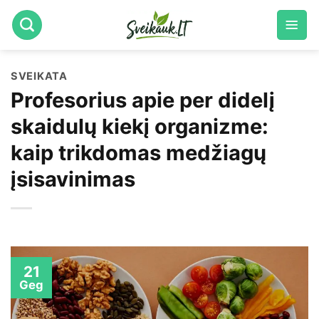
Skip
to
content
SVEIKATA
Profesorius apie per didelį
skaidulų kiekį organizme:
kaip trikdomas medžiagų
įsisavinimas
21
Geg