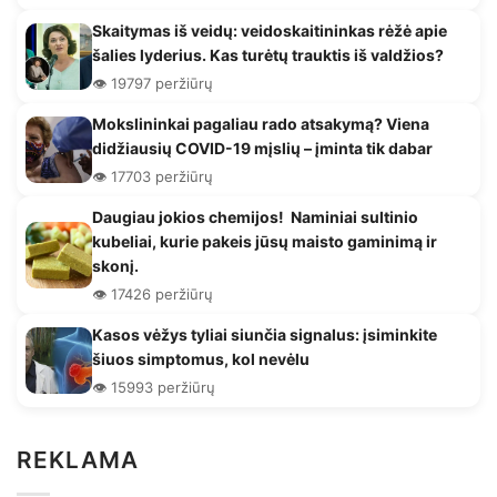
Skaitymas iš veidų: veidoskaitininkas rėžė apie
šalies lyderius. Kas turėtų trauktis iš valdžios?
👁️ 19797 peržiūrų
Mokslininkai pagaliau rado atsakymą? Viena
didžiausių COVID-19 mįslių – įminta tik dabar
👁️ 17703 peržiūrų
Daugiau jokios chemijos! Naminiai sultinio
kubeliai, kurie pakeis jūsų maisto gaminimą ir
skonį.
👁️ 17426 peržiūrų
Kasos vėžys tyliai siunčia signalus: įsiminkite
šiuos simptomus, kol nevėlu
👁️ 15993 peržiūrų
REKLAMA