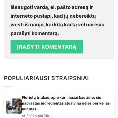
išsaugoti vardą, el. pašto adresą ir
interneto puslapį, kad jų nebereiktų
įvesti iš naujo, kai kitą kartą vėl norėsiu
parašyti komentarą.
POPULIARIAUSI STRAIPSNIAI
Floristų triukas, apie kurį mažai kas žino: šis
paprastas ingredientas atgaivina gėles per kelias
minutes
👁️ 24024 peržiūrų