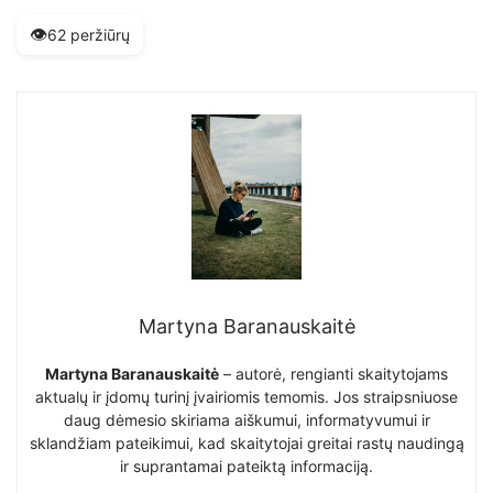
👁️
62 peržiūrų
Martyna Baranauskaitė
Martyna Baranauskaitė
– autorė, rengianti skaitytojams
aktualų ir įdomų turinį įvairiomis temomis. Jos straipsniuose
daug dėmesio skiriama aiškumui, informatyvumui ir
sklandžiam pateikimui, kad skaitytojai greitai rastų naudingą
ir suprantamai pateiktą informaciją.