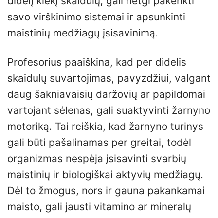
didelį kiekį skaidulų, gali netgi pakenkti
savo virškinimo sistemai ir apsunkinti
maistinių medžiagų įsisavinimą.
Profesorius paaiškina, kad per didelis
skaidulų suvartojimas, pavyzdžiui, valgant
daug šakniavaisių daržovių ar papildomai
vartojant sėlenas, gali suaktyvinti žarnyno
motoriką. Tai reiškia, kad žarnyno turinys
gali būti pašalinamas per greitai, todėl
organizmas nespėja įsisavinti svarbių
maistinių ir biologiškai aktyvių medžiagų.
Dėl to žmogus, nors ir gauna pakankamai
maisto, gali jausti vitamino ar mineralų