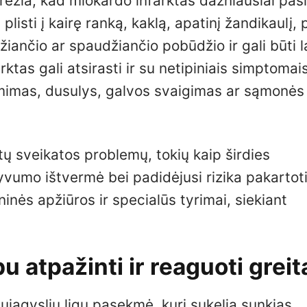
ėžia, kad miokardo infarktas dažniausiai pasi
plisti į kairę ranką, kaklą, apatinį žandikaulį, 
nčio ar spaudžiančio pobūdžio ir gali būti l
ktas gali atsirasti ir su netipiniais simptomais
ėmimas, dusulys, galvos svaigimas ar sąmonės
tų sveikatos problemų, tokių kaip širdies
vumo ištvermė bei padidėjusi rizika pakartot
ninės apžiūros ir specialūs tyrimai, siekiant
 atpažinti ir reaguoti greit
raujagyslių ligų pasekmė, kuri sukelia sunkias