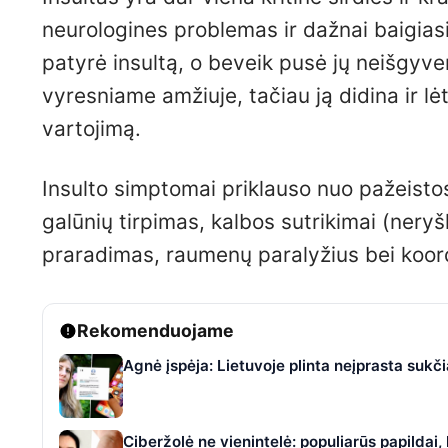
neurologines problemas ir dažnai baigiasi 
patyrė insultą, o beveik pusė jų neišgyve
vyresniame amžiuje, tačiau ją didina ir lėti
vartojimą.
Insulto simptomai priklauso nuo pažeisto
galūnių tirpimas, kalbos sutrikimai (nery
praradimas, raumenų paralyžius bei koord
Rekomenduojame
Agnė įspėja: Lietuvoje plinta neįprasta suk
Ciberžolė ne vienintelė: populiarūs papildai