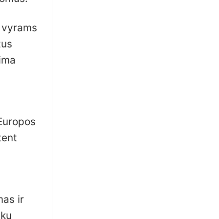
: vyrams
tus
lima
 Europos
tent
mas ir
iku