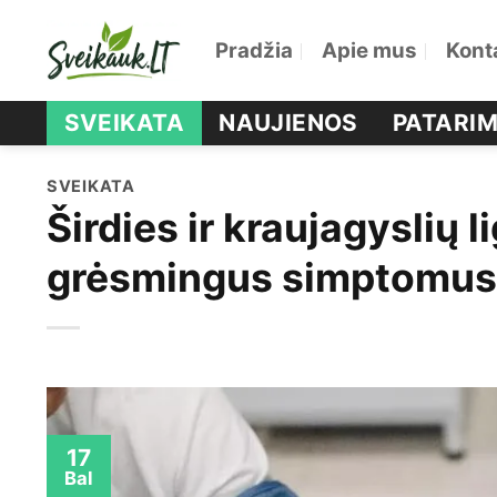
Skip
Pradžia
Apie mus
Kont
to
content
SVEIKATA
NAUJIENOS
PATARIM
SVEIKATA
Širdies ir kraujagyslių l
grėsmingus simptomus ir
17
Bal