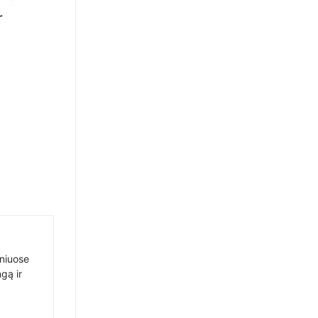
r
sniuose
gą ir