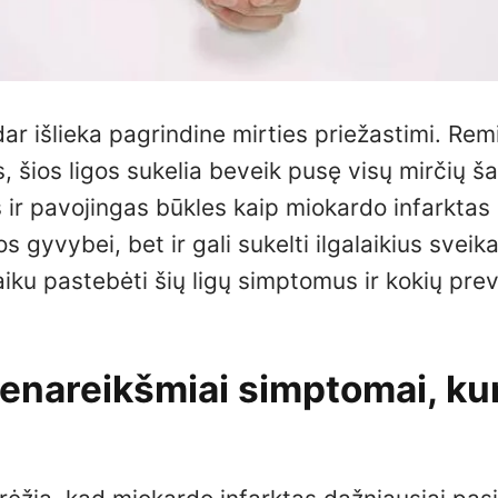
 dar išlieka pagrindine mirties priežastimi. Rem
 šios ligos sukelia beveik pusę visų mirčių ša
s ir pavojingas būkles kaip miokardo infarktas 
 gyvybei, bet ir gali sukelti ilgalaikius sveik
laiku pastebėti šių ligų simptomus ir kokių pre
ienareikšmiai simptomai, ku