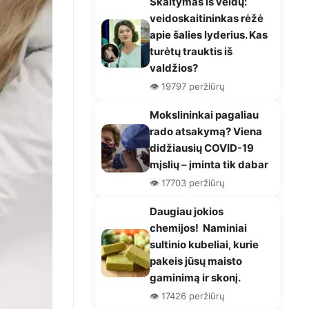
Skaitymas iš veidų:
veidoskaitininkas rėžė
apie šalies lyderius. Kas
turėtų trauktis iš
valdžios?
👁️ 19797 peržiūrų
Mokslininkai pagaliau
rado atsakymą? Viena
didžiausių COVID-19
mįslių – įminta tik dabar
👁️ 17703 peržiūrų
Daugiau jokios
chemijos! Naminiai
sultinio kubeliai, kurie
pakeis jūsų maisto
gaminimą ir skonį.
👁️ 17426 peržiūrų