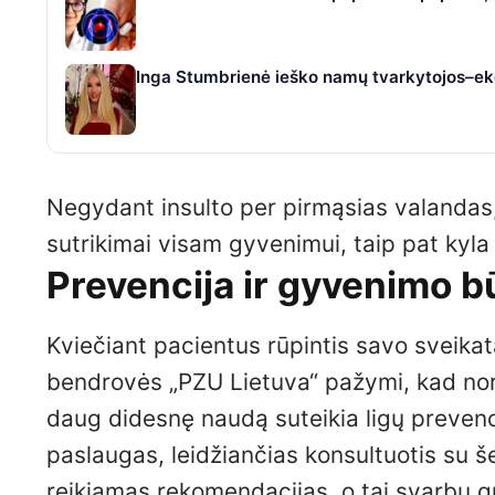
Inga Stumbrienė ieško namų tvarkytojos–eko
Negydant insulto per pirmąsias valandas, 
sutrikimai visam gyvenimui, taip pat kyla r
Prevencija ir gyvenimo 
Kviečiant pacientus rūpintis savo sveika
bendrovės „PZU Lietuva“ pažymi, kad nor
daug didesnę naudą suteikia ligų prevenc
paslaugas, leidžiančias konsultuotis su š
reikiamas rekomendacijas, o tai svarbu gre