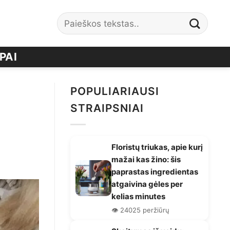
PAI
POPULIARIAUSI
STRAIPSNIAI
Floristų triukas, apie kurį
mažai kas žino: šis
paprastas ingredientas
atgaivina gėles per
kelias minutes
👁️ 24025 peržiūrų