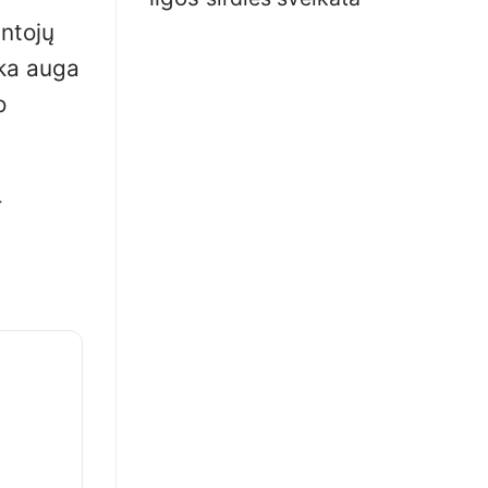
entojų
ika auga
o
r