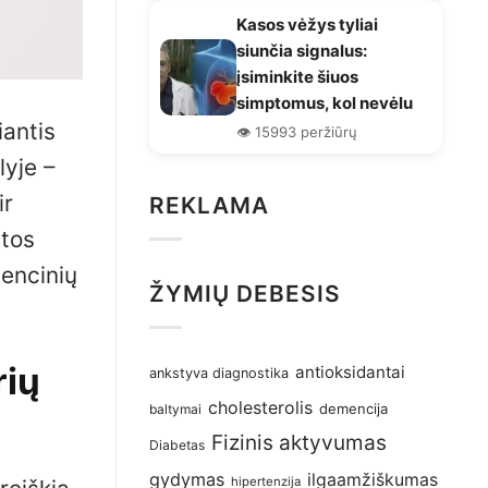
Kasos vėžys tyliai
siunčia signalus:
įsiminkite šiuos
simptomus, kol nevėlu
iantis
👁️ 15993 peržiūrų
lyje –
ir
REKLAMA
atos
vencinių
ŽYMIŲ DEBESIS
rių
antioksidantai
ankstyva diagnostika
cholesterolis
demencija
baltymai
Fizinis aktyvumas
Diabetas
gydymas
ilgaamžiškumas
hipertenzija