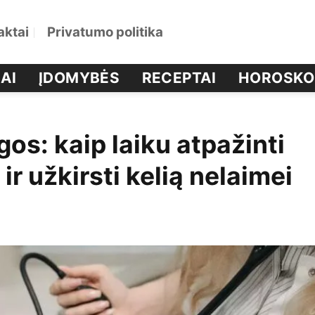
aktai
Privatumo politika
AI
ĮDOMYBĖS
RECEPTAI
HOROSKO
igos: kaip laiku atpažinti
 užkirsti kelią nelaimei