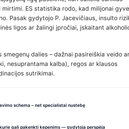
mirtimi. ES statistika rodo, kad milijonai gyv
no. Pasak gydytojo P. Jacevičiaus, insulto riz
nės ligos ar žalingi įpročiai, įskaitant alkoholi
s smegenų dalies – dažnai pasireiškia veido a
ški, nesuprantama kalba), regos ar klausos
inacijos sutrikimai.
čiavimo schema – net specialistai nustebę
, kurie gali pakenkti kepenims — gydytoja perspėja