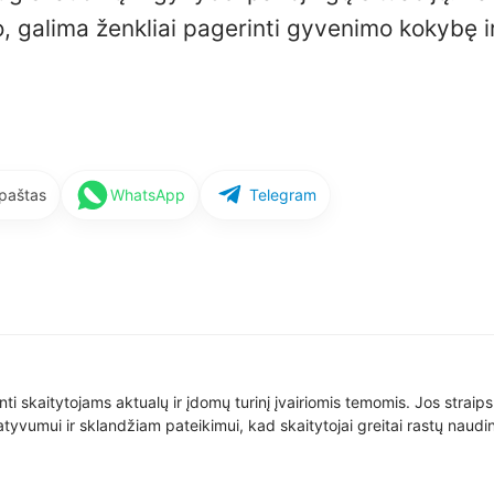
 galima ženkliai pagerinti gyvenimo kokybę i
 paštas
WhatsApp
Telegram
nti skaitytojams aktualų ir įdomų turinį įvairiomis temomis. Jos straip
yvumui ir sklandžiam pateikimui, kad skaitytojai greitai rastų naudin