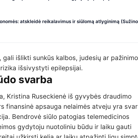
nomės: atskleidė reikalavimus ir siūlomą atlyginimą (Sužino
gali išlikti sunkūs kalbos, judesių ar pažinimo
izika išsivystyti epilepsijai.
būdo svarba
ta, Kristina Ruseckienė iš gyvybės draudimo
s finansinė apsauga nelaimės atveju yra svar
ija. Bendrovė siūlo patogias telemedicinos
eimos gydytoju nuotoliniu būdu ir laiku gauti
itai užkirsti kelią ar laiku atpažinti ligų sim