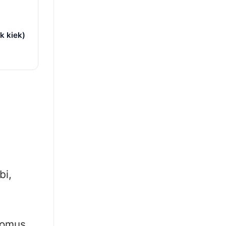
k kiek)
bi,
ptomus.