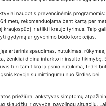
aktyviai naudotis prevencinėmis programomis
ki 64 metų rekomenduojama bent kartą per me
į kraujospūdį ir atlikti kraujo tyrimus. Taip ga
aikyti gydymą ar gyvenimo būdo korekcijas.
idėjęs arterinis spaudimas, nutukimas, rūkymas,
, ženkliai didina infarkto ir insulto tikimybę.
tuvis turi tam tikro laipsnio nutukimą, todėl bū
ngsnis kovoje su mirtingumu nuo širdies bei
eikatos priežiūra, ankstyvas simptomų atpažini
g skaudžių ir gyvybei pavojingų situacijų. La