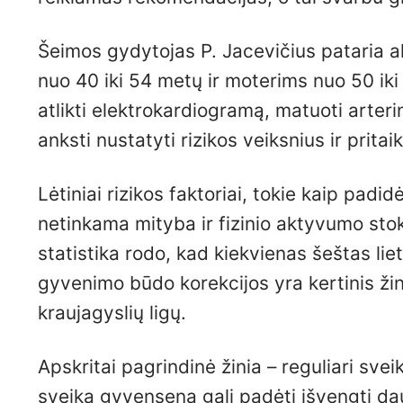
Šeimos gydytojas P. Jacevičius pataria 
nuo 40 iki 54 metų ir moterims nuo 50 i
atlikti elektrokardiogramą, matuoti arterin
anksti nustatyti rizikos veiksnius ir prit
Lėtiniai rizikos faktoriai, tokie kaip pad
netinkama mityba ir fizinio aktyvumo stoka
statistika rodo, kad kiekvienas šeštas lie
gyvenimo būdo korekcijos yra kertinis ži
kraujagyslių ligų.
Apskritai pagrindinė žinia – reguliari sv
sveika gyvensena gali padėti išvengti dau