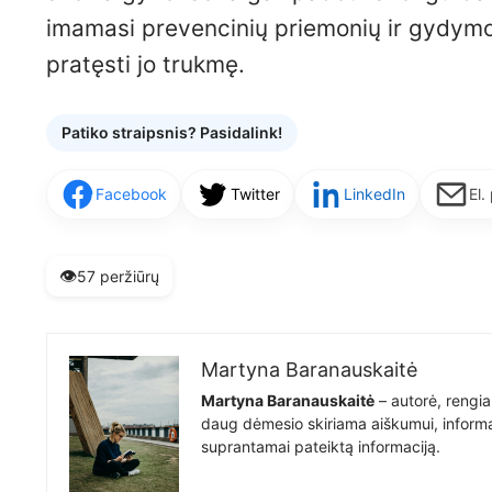
imamasi prevencinių priemonių ir gydymo,
pratęsti jo trukmę.
Patiko straipsnis? Pasidalink!
Facebook
Twitter
LinkedIn
El.
👁️
57 peržiūrų
Martyna Baranauskaitė
Martyna Baranauskaitė
– autorė, rengia
daug dėmesio skiriama aiškumui, informat
suprantamai pateiktą informaciją.