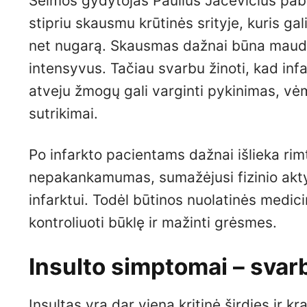
Šeimos gydytojas Paulius Jacevičius pabr
stipriu skausmu krūtinės srityje, kuris gali 
net nugarą. Skausmas dažnai būna maudžia
intensyvus. Tačiau svarbu žinoti, kad infar
atveju žmogų gali varginti pykinimas, v
sutrikimai.
Po infarkto pacientams dažnai išlieka rim
nepakankamumas, sumažėjusi fizinio akty
infarktui. Todėl būtinos nuolatinės medici
kontroliuoti būklę ir mažinti grėsmes.
Insulto simptomai – svarbu
Insultas yra dar viena kritinė širdies ir k