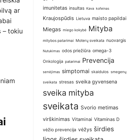
reiškia
imunitetas
insultas
Kava
pilvą ar
kofeinas
Kraujospūdis
maisto papildai
Lietuva
abai
Mityba
Miegas
 – tokiu
miego kokybė
nuovargis
Moterų sveikata
mitybos patarimai
omega-3
odos priežiūra
Nutukimas
Prevencija
Onkologija
patarimai
simptomai
skaidulos
senėjimas
smegenų
iniam
sveika gyvensena
stresas
sveikata
sveika mityba
sveikata
Svorio metimas
ai
virškinimas
Vitaminai
Vitaminas D
širdies
vėžys
vėžio prevencija
ligos
širdies sveikata