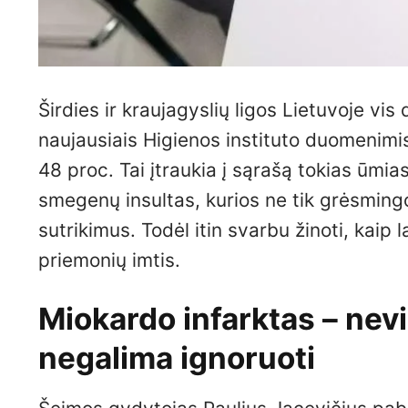
Širdies ir kraujagyslių ligos Lietuvoje vis
naujausiais Higienos instituto duomenimis,
48 proc. Tai įtraukia į sąrašą tokias ūmia
smegenų insultas, kurios ne tik grėsmingos
sutrikimus. Todėl itin svarbu žinoti, kaip 
priemonių imtis.
Miokardo infarktas – nev
negalima ignoruoti