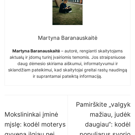
Martyna Baranauskaitė
Martyna Baranauskaitė
– autorė, rengianti skaitytojams
aktualų ir įdomų turinį įvairiomis temomis. Jos straipsniuose
daug dėmesio skiriama aiškumui, informatyvumui ir
sklandžiam pateikimui, kad skaitytojai greitai rastų naudingą
ir suprantamai pateiktą informaciją.
Pamirškite „valgyk
Mokslininkai įminė
mažiau, judėk
mįslę: kodėl moterys
daugiau“: kodėl
gyvena ilgiau nei
populiarus svorio