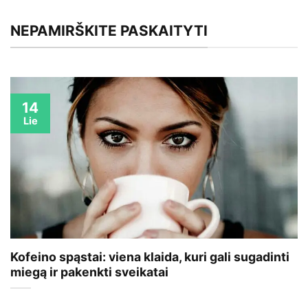
NEPAMIRŠKITE PASKAITYTI
14
Lie
Kofeino spąstai: viena klaida, kuri gali sugadinti
miegą ir pakenkti sveikatai