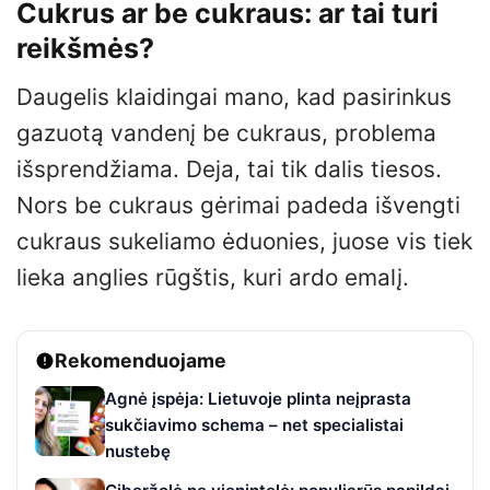
Cukrus ar be cukraus: ar tai turi
reikšmės?
Daugelis klaidingai mano, kad pasirinkus
gazuotą vandenį be cukraus, problema
išsprendžiama. Deja, tai tik dalis tiesos.
Nors be cukraus gėrimai padeda išvengti
cukraus sukeliamo ėduonies, juose vis tiek
lieka anglies rūgštis, kuri ardo emalį.
Rekomenduojame
Agnė įspėja: Lietuvoje plinta neįprasta
sukčiavimo schema – net specialistai
nustebę