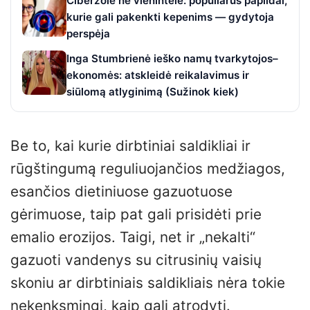
Ciberžolė ne vienintelė: populiarūs papildai,
kurie gali pakenkti kepenims — gydytoja
perspėja
Inga Stumbrienė ieško namų tvarkytojos–
ekonomės: atskleidė reikalavimus ir
siūlomą atlyginimą (Sužinok kiek)
Be to, kai kurie dirbtiniai saldikliai ir
rūgštingumą reguliuojančios medžiagos,
esančios dietiniuose gazuotuose
gėrimuose, taip pat gali prisidėti prie
emalio erozijos. Taigi, net ir „nekalti“
gazuoti vandenys su citrusinių vaisių
skoniu ar dirbtiniais saldikliais nėra tokie
nekenksmingi, kaip gali atrodyti.