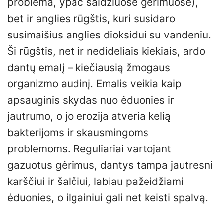
problema, ypač saldžiuose gėrimuose),
bet ir anglies rūgštis, kuri susidaro
susimaišius anglies dioksidui su vandeniu.
Ši rūgštis, net ir nedideliais kiekiais, ardo
dantų emalį – kiečiausią žmogaus
organizmo audinį. Emalis veikia kaip
apsauginis skydas nuo ėduonies ir
jautrumo, o jo erozija atveria kelią
bakterijoms ir skausmingoms
problemoms. Reguliariai vartojant
gazuotus gėrimus, dantys tampa jautresni
karščiui ir šalčiui, labiau pažeidžiami
ėduonies, o ilgainiui gali net keisti spalvą.