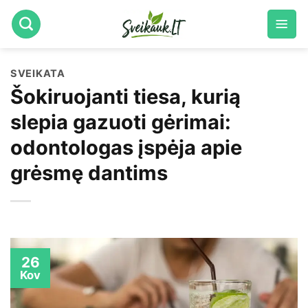
Skip
to
content
SVEIKATA
Šokiruojanti tiesa, kurią
slepia gazuoti gėrimai:
odontologas įspėja apie
grėsmę dantims
26
Kov