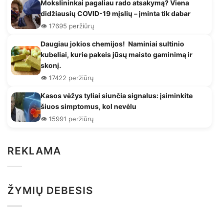
Mokslininkai pagaliau rado atsakymą? Viena
didžiausių COVID-19 mįslių – įminta tik dabar
👁️ 17695 peržiūrų
Daugiau jokios chemijos! Naminiai sultinio
kubeliai, kurie pakeis jūsų maisto gaminimą ir
skonį.
👁️ 17422 peržiūrų
Kasos vėžys tyliai siunčia signalus: įsiminkite
šiuos simptomus, kol nevėlu
👁️ 15991 peržiūrų
REKLAMA
ŽYMIŲ DEBESIS