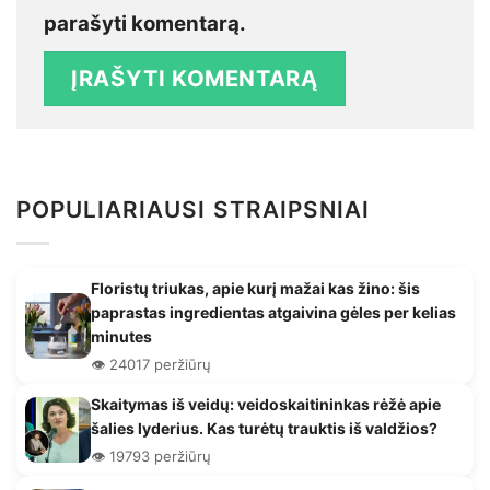
parašyti komentarą.
POPULIARIAUSI STRAIPSNIAI
Floristų triukas, apie kurį mažai kas žino: šis
paprastas ingredientas atgaivina gėles per kelias
minutes
👁️ 24017 peržiūrų
Skaitymas iš veidų: veidoskaitininkas rėžė apie
šalies lyderius. Kas turėtų trauktis iš valdžios?
👁️ 19793 peržiūrų