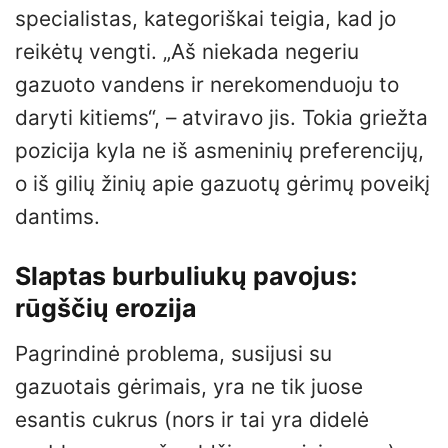
specialistas, kategoriškai teigia, kad jo
reikėtų vengti. „Aš niekada negeriu
gazuoto vandens ir nerekomenduoju to
daryti kitiems“, – atviravo jis. Tokia griežta
pozicija kyla ne iš asmeninių preferencijų,
o iš gilių žinių apie gazuotų gėrimų poveikį
dantims.
Slaptas burbuliukų pavojus:
rūgščių erozija
Pagrindinė problema, susijusi su
gazuotais gėrimais, yra ne tik juose
esantis cukrus (nors ir tai yra didelė