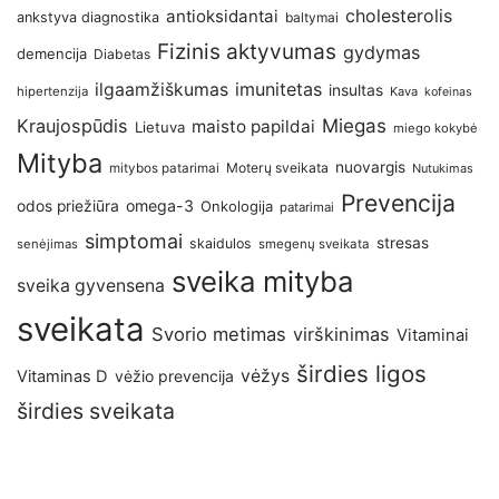
antioksidantai
cholesterolis
ankstyva diagnostika
baltymai
Fizinis aktyvumas
gydymas
demencija
Diabetas
imunitetas
ilgaamžiškumas
insultas
hipertenzija
Kava
kofeinas
Kraujospūdis
Miegas
maisto papildai
Lietuva
miego kokybė
Mityba
nuovargis
Moterų sveikata
mitybos patarimai
Nutukimas
Prevencija
omega-3
odos priežiūra
Onkologija
patarimai
simptomai
stresas
skaidulos
senėjimas
smegenų sveikata
sveika mityba
sveika gyvensena
sveikata
Svorio metimas
virškinimas
Vitaminai
širdies ligos
vėžys
Vitaminas D
vėžio prevencija
širdies sveikata