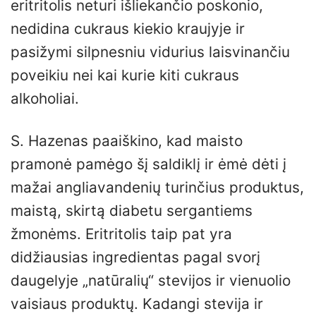
eritritolis neturi išliekančio poskonio,
nedidina cukraus kiekio kraujyje ir
pasižymi silpnesniu vidurius laisvinančiu
poveikiu nei kai kurie kiti cukraus
alkoholiai.
S. Hazenas paaiškino, kad maisto
pramonė pamėgo šį saldiklį ir ėmė dėti į
mažai angliavandenių turinčius produktus,
maistą, skirtą diabetu sergantiems
žmonėms. Eritritolis taip pat yra
didžiausias ingredientas pagal svorį
daugelyje „natūralių“ stevijos ir vienuolio
vaisiaus produktų. Kadangi stevija ir