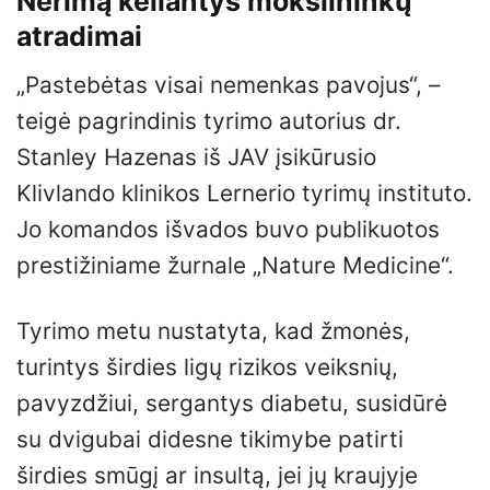
Nerimą keliantys mokslininkų
atradimai
„Pastebėtas visai nemenkas pavojus“, –
teigė pagrindinis tyrimo autorius dr.
Stanley Hazenas iš JAV įsikūrusio
Klivlando klinikos Lernerio tyrimų instituto.
Jo komandos išvados buvo publikuotos
prestižiniame žurnale „Nature Medicine“.
Tyrimo metu nustatyta, kad žmonės,
turintys širdies ligų rizikos veiksnių,
pavyzdžiui, sergantys diabetu, susidūrė
su dvigubai didesne tikimybe patirti
širdies smūgį ar insultą, jei jų kraujyje