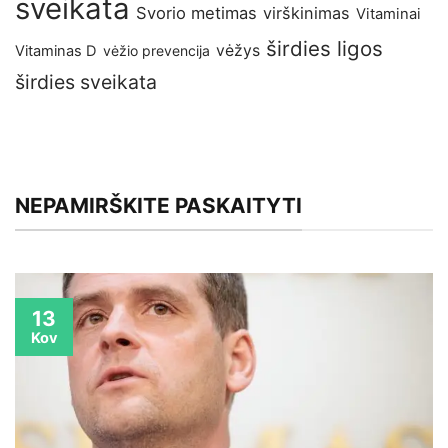
sveikata
Svorio metimas
virškinimas
Vitaminai
širdies ligos
vėžys
Vitaminas D
vėžio prevencija
širdies sveikata
NEPAMIRŠKITE PASKAITYTI
13
Kov