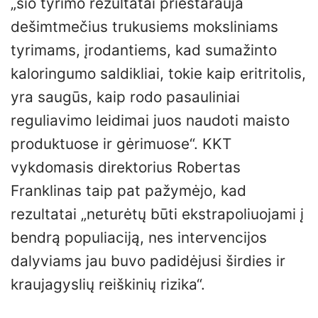
„šio tyrimo rezultatai prieštarauja
dešimtmečius trukusiems moksliniams
tyrimams, įrodantiems, kad sumažinto
kaloringumo saldikliai, tokie kaip eritritolis,
yra saugūs, kaip rodo pasauliniai
reguliavimo leidimai juos naudoti maisto
produktuose ir gėrimuose“. KKT
vykdomasis direktorius Robertas
Franklinas taip pat pažymėjo, kad
rezultatai „neturėtų būti ekstrapoliuojami į
bendrą populiaciją, nes intervencijos
dalyviams jau buvo padidėjusi širdies ir
kraujagyslių reiškinių rizika“.