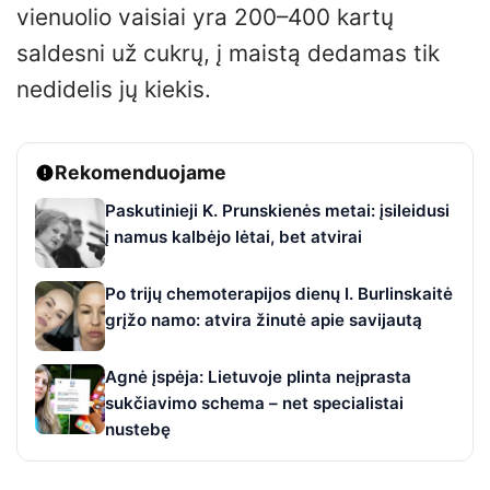
vienuolio vaisiai yra 200–400 kartų
saldesni už cukrų, į maistą dedamas tik
nedidelis jų kiekis.
Rekomenduojame
Paskutinieji K. Prunskienės metai: įsileidusi
į namus kalbėjo lėtai, bet atvirai
Po trijų chemoterapijos dienų I. Burlinskaitė
grįžo namo: atvira žinutė apie savijautą
Agnė įspėja: Lietuvoje plinta neįprasta
sukčiavimo schema – net specialistai
nustebę