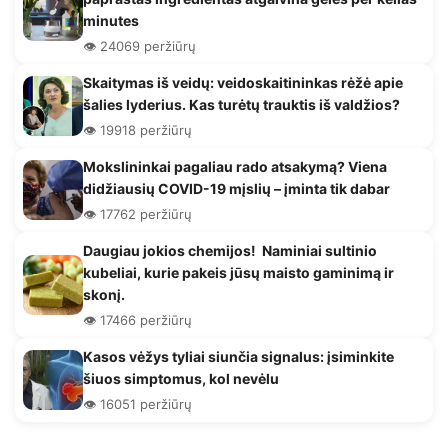
minutes
👁️ 24069 peržiūrų
Skaitymas iš veidų: veidoskaitininkas rėžė apie
šalies lyderius. Kas turėtų trauktis iš valdžios?
👁️ 19918 peržiūrų
Mokslininkai pagaliau rado atsakymą? Viena
didžiausių COVID-19 mįslių – įminta tik dabar
👁️ 17762 peržiūrų
Daugiau jokios chemijos! Naminiai sultinio
kubeliai, kurie pakeis jūsų maisto gaminimą ir
skonį.
👁️ 17466 peržiūrų
Kasos vėžys tyliai siunčia signalus: įsiminkite
šiuos simptomus, kol nevėlu
👁️ 16051 peržiūrų