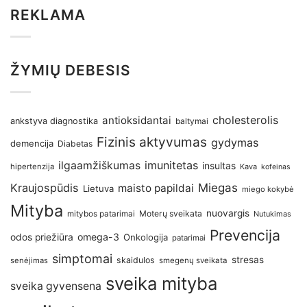
REKLAMA
ŽYMIŲ DEBESIS
antioksidantai
cholesterolis
ankstyva diagnostika
baltymai
Fizinis aktyvumas
gydymas
demencija
Diabetas
imunitetas
ilgaamžiškumas
insultas
hipertenzija
Kava
kofeinas
Kraujospūdis
Miegas
maisto papildai
Lietuva
miego kokybė
Mityba
nuovargis
Moterų sveikata
mitybos patarimai
Nutukimas
Prevencija
omega-3
odos priežiūra
Onkologija
patarimai
simptomai
stresas
skaidulos
senėjimas
smegenų sveikata
sveika mityba
sveika gyvensena