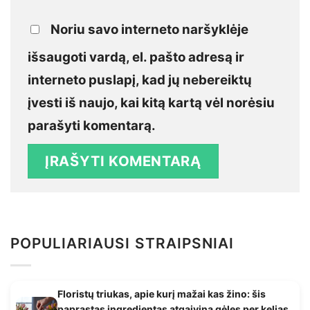
Noriu savo interneto naršyklėje
išsaugoti vardą, el. pašto adresą ir
interneto puslapį, kad jų nebereiktų
įvesti iš naujo, kai kitą kartą vėl norėsiu
parašyti komentarą.
POPULIARIAUSI STRAIPSNIAI
Floristų triukas, apie kurį mažai kas žino: šis
paprastas ingredientas atgaivina gėles per kelias