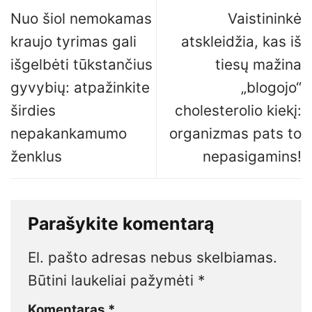
Nuo šiol nemokamas
Vaistininkė
kraujo tyrimas gali
atskleidžia, kas iš
išgelbėti tūkstančius
tiesų mažina
gyvybių: atpažinkite
„blogojo“
širdies
cholesterolio kiekį:
nepakankamumo
organizmas pats to
ženklus
nepasigamins!
Parašykite komentarą
El. pašto adresas nebus skelbiamas.
Būtini laukeliai pažymėti
*
Komentaras
*