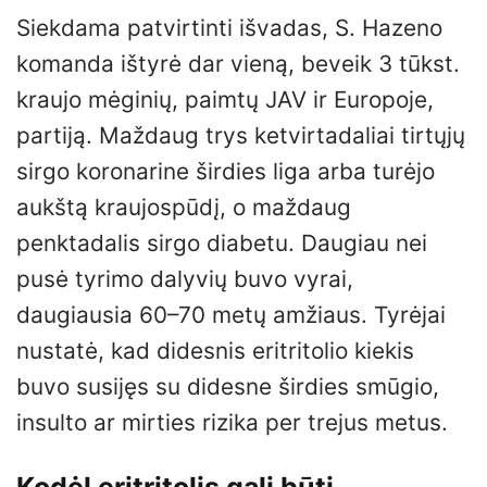
Siekdama patvirtinti išvadas, S. Hazeno
komanda ištyrė dar vieną, beveik 3 tūkst.
kraujo mėginių, paimtų JAV ir Europoje,
partiją. Maždaug trys ketvirtadaliai tirtųjų
sirgo koronarine širdies liga arba turėjo
aukštą kraujospūdį, o maždaug
penktadalis sirgo diabetu. Daugiau nei
pusė tyrimo dalyvių buvo vyrai,
daugiausia 60–70 metų amžiaus. Tyrėjai
nustatė, kad didesnis eritritolio kiekis
buvo susijęs su didesne širdies smūgio,
insulto ar mirties rizika per trejus metus.
Kodėl eritritolis gali būti