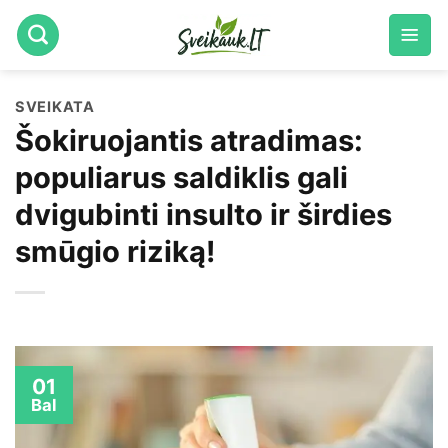
Skip
to
content
SVEIKATA
Šokiruojantis atradimas:
populiarus saldiklis gali
dvigubinti insulto ir širdies
smūgio riziką!
01
Bal