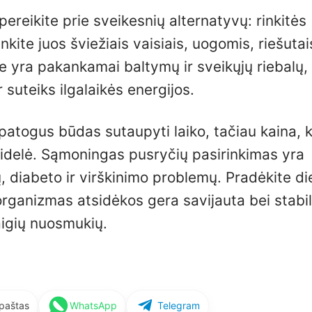
 pereikite prie sveikesnių alternatyvų: rinkitės
kite juos šviežiais vaisiais, uogomis, riešutai
se yra pakankamai baltymų ir sveikųjų riebalų,
r suteiks ilgalaikės energijos.
p patogus būdas sutaupyti laiko, tačiau kaina, 
 didelė. Sąmoningas pusryčių pasirinkimas yra
, diabeto ir virškinimo problemų. Pradėkite d
ų organizmas atsidėkos gera savijauta bei stabil
taigių nuosmukių.
 paštas
WhatsApp
Telegram