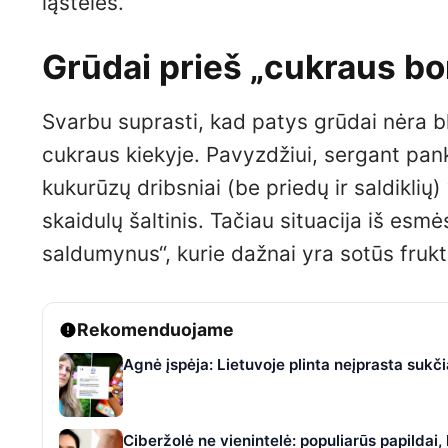
ląsteles.
Grūdai prieš „cukraus bo
Svarbu suprasti, kad patys grūdai nėra bl
cukraus kiekyje. Pavyzdžiui, sergant pankre
kukurūzų dribsniai (be priedų ir saldiklių
skaidulų šaltinis. Tačiau situacija iš esm
saldumynus“, kurie dažnai yra sotūs fruktoz
Rekomenduojame
Agnė įspėja: Lietuvoje plinta neįprasta suk
Ciberžolė ne vienintelė: populiarūs papildai