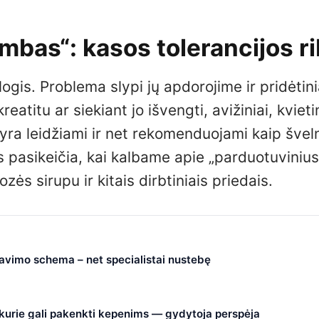
mbas“: kasos tolerancijos r
ogis. Problema slypi jų apdorojime ir pridėti
atitu ar siekiant jo išvengti, avižiniai, kvietin
) yra leidžiami ir net rekomenduojami kaip švel
ės pasikeičia, kai kalbame apie „parduotuvinius
ės sirupu ir kitais dirbtiniais priedais.
čiavimo schema – net specialistai nustebę
, kurie gali pakenkti kepenims — gydytoja perspėja