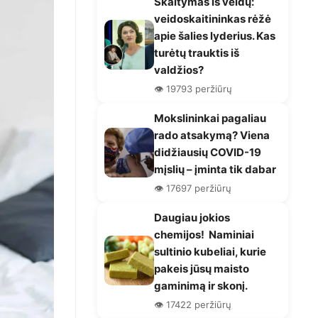
Skaitymas iš veidų:
veidoskaitininkas rėžė
apie šalies lyderius. Kas
turėtų trauktis iš
valdžios?
👁️ 19793 peržiūrų
Mokslininkai pagaliau
rado atsakymą? Viena
didžiausių COVID-19
mįslių – įminta tik dabar
👁️ 17697 peržiūrų
Daugiau jokios
chemijos! Naminiai
sultinio kubeliai, kurie
pakeis jūsų maisto
gaminimą ir skonį.
👁️ 17422 peržiūrų