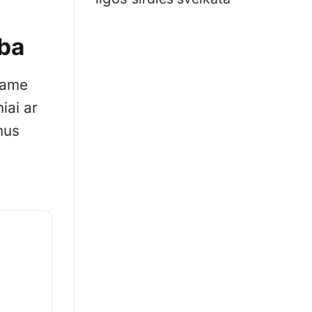
iba
niame
iai ar
nus