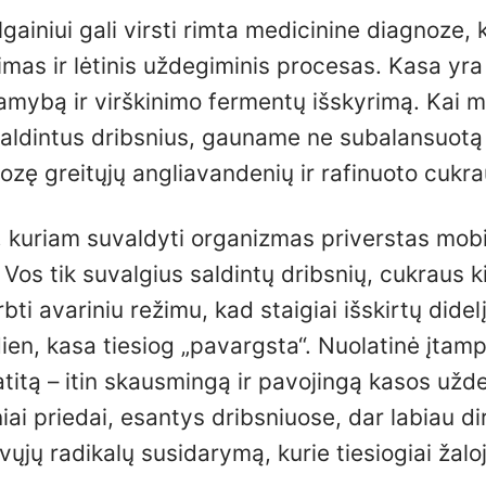
gainiui gali virsti rimta medicinine diagnoze, 
mas ir lėtinis uždegiminis procesas. Kasa yra 
gamybą ir virškinimo fermentų išskyrimą. Kai 
ldintus dribsnius, gauname ne subalansuotą
dozę greitųjų angliavandenių ir rafinuoto cukra
e, kuriam suvaldyti organizmas priverstas mobi
 Vos tik suvalgius saldintų dribsnių, cukraus k
bti avariniu režimu, kad staigiai išskirtų didelį
dien, kasa tiesiog „pavargsta“. Nuolatinė įtamp
atitą – itin skausmingą ir pavojingą kasos užd
ai priedai, esantys dribsniuose, dar labiau di
svųjų radikalų susidarymą, kurie tiesiogiai žal