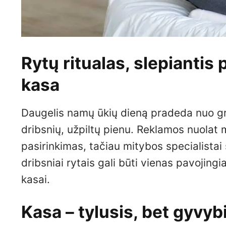
Rytų ritualas, slepiantis p
kasa
Daugelis namų ūkių dieną pradeda nuo gr
dribsnių, užpiltų pienu. Reklamos nuolat m
pasirinkimas, tačiau mitybos specialistai
dribsniai rytais gali būti vienas pavojing
kasai.
Kasa – tylusis, bet gyvy