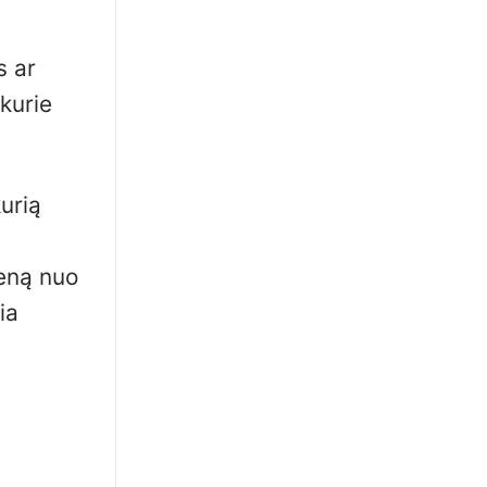
s ar
 kurie
kurią
ieną nuo
ia