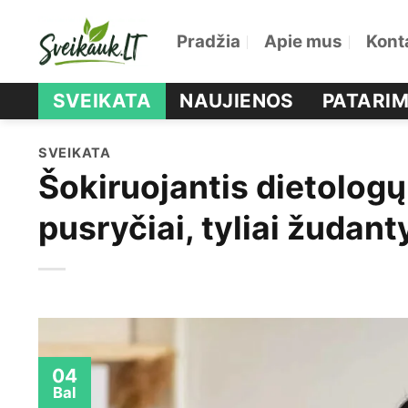
Skip
Pradžia
Apie mus
Kont
to
content
SVEIKATA
NAUJIENOS
PATARIM
SVEIKATA
Šokiruojantis dietologų
pusryčiai, tyliai žudan
04
Bal