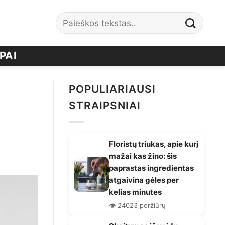
PAI
POPULIARIAUSI
STRAIPSNIAI
Floristų triukas, apie kurį
mažai kas žino: šis
paprastas ingredientas
atgaivina gėles per
kelias minutes
👁️ 24023 peržiūrų