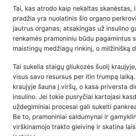
Tai, kas atrodo kaip nekaltas skanėstas, il
pradžia yra nuolatinis šio organo perkrovi
jautrus organas, atsakingas už insulino 
renkamės pramoniniu būdu pagamintus sa
maistingų medžiagų rinkinį, o milžinišką 
Tai sukelia staigų gliukozės šuolį kraujyj
visus savo resursus per itin trumpą laiką.
kraujyje šauna į viršų, o kasa priversta dir
insulino. Jei tokie pusryčiai kartojasi kas
uždegiminiai procesai gali sukelti pankre
Be to, pramoniniai saldumynai ir gamyklini
virškinamojo trakto gleivinę ir skatina lai