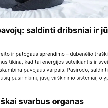
avojų: saldinti dribsniai ir j
eito ir patogaus sprendimo – dubenėlio trašk
us tikina, kad tai energijos suteikiantis ir sve
 skambina pavojaus varpais. Pasirodo, saldinti
iausių pasirinkimų jūsų virškinimo sistemai, o y
biškai svarbus organas