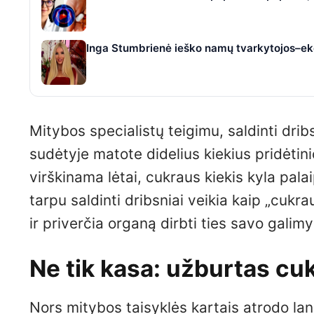
Inga Stumbrienė ieško namų tvarkytojos–eko
Mitybos specialistų teigimu, saldinti dribsn
sudėtyje matote didelius kiekius pridėtin
virškinama lėtai, cukraus kiekis kyla palai
tarpu saldinti dribsniai veikia kaip „cuk
ir priverčia organą dirbti ties savo galimy
Ne tik kasa: užburtas cu
Nors mitybos taisyklės kartais atrodo lan