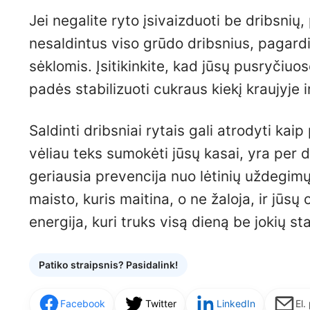
Jei negalite ryto įsivaizduoti be dribsnių,
nesaldintus viso grūdo dribsnius, pagardin
sėklomis. Įsitikinkite, kad jūsų pusryčiuo
padės stabilizuoti cukraus kiekį kraujyje i
Saldinti dribsniai rytais gali atrodyti kai
vėliau teks sumokėti jūsų kasai, yra per
geriausia prevencija nuo lėtinių uždegimų
maisto, kuris maitina, o ne žaloja, ir jūs
energija, kuri truks visą dieną be jokių s
Patiko straipsnis? Pasidalink!
Facebook
Twitter
LinkedIn
El.