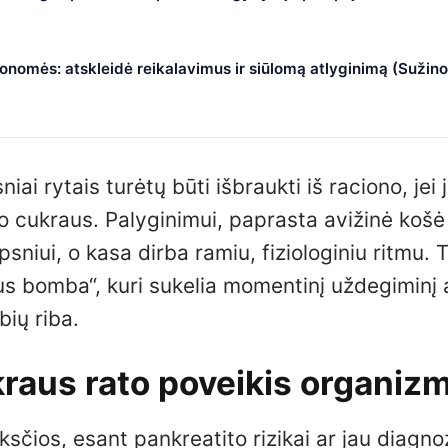
nomės: atskleidė reikalavimus ir siūlomą atlyginimą (Sužino
iai rytais turėtų būti išbraukti iš raciono, jei 
io cukraus. Palyginimui, paprasta avižinė košė
psniui, o kasa dirba ramiu, fiziologiniu ritmu. 
raus bomba“, kuri sukelia momentinį uždegiminį
bių riba.
kraus rato poveikis organiz
ksčios, esant pankreatito rizikai ar jau diagno