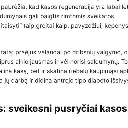
 pabrėžia, kad kasos regeneracija yra labai lė
ldumynais gali baigtis rimtomis sveikatos
aisyti“ taip greitai kaip, pavyzdžiui, kepenys
 ratą: praėjus valandai po dribsnių valgymo, 
tiprus alkio jausmas ir vėl norisi saldumynų. To
alina kasą, bet ir skatina riebalų kaupimąsi ap
a jų darbą ir didina antrojo tipo diabeto išsiv
: sveikesni pusryčiai kasos