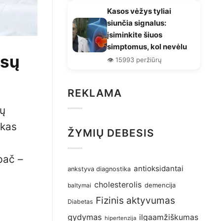
Kasos vėžys tyliai
siunčia signalus:
įsiminkite šiuos
simptomus, kol nevėlu
ūsų
👁️ 15993 peržiūrų
REKLAMA
ių
ikas
ŽYMIŲ DEBESIS
pač –
antioksidantai
ankstyva diagnostika
cholesterolis
demencija
baltymai
Fizinis aktyvumas
Diabetas
gydymas
ilgaamžiškumas
hipertenzija