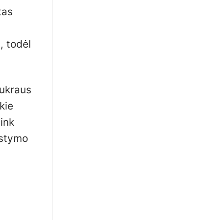
tas
, todėl
cukraus
kie
link
ystymo