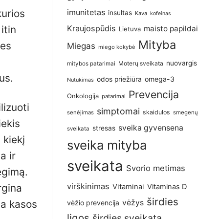
kurios
imunitetas
insultas
Kava
kofeinas
itin
Kraujospūdis
maisto papildai
Lietuva
Mityba
mes
Miegas
miego kokybė
nuovargis
Moterų sveikata
mitybos patarimai
us.
omega-3
odos priežiūra
Nutukimas
Prevencija
Onkologija
patarimai
lizuoti
simptomai
skaidulos
senėjimas
smegenų
iekis
sveika gyvensena
stresas
sveikata
 kiekį
sveika mityba
a ir
sveikata
Svorio metimas
egimą.
virškinimas
rgina
Vitaminai
Vitaminas D
širdies
oja kasos
vėžys
vėžio prevencija
ligos
širdies sveikata