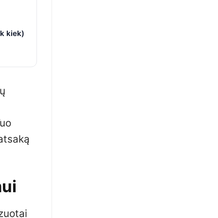
k kiek)
jų
Tuo
 atsaką
mui
zuotai