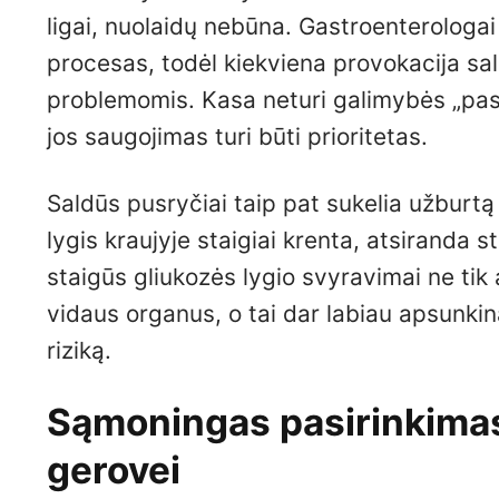
ligai, nuolaidų nebūna. Gastroenterologai
procesas, todėl kiekviena provokacija sa
problemomis. Kasa neturi galimybės „pasit
jos saugojimas turi būti prioritetas.
Saldūs pusryčiai taip pat sukelia užburtą
lygis kraujyje staigiai krenta, atsiranda s
staigūs gliukozės lygio svyravimai ne tik 
vidaus organus, o tai dar labiau apsunkin
riziką.
Sąmoningas pasirinkimas
gerovei