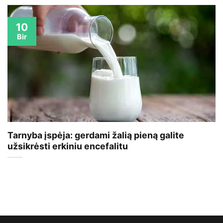
10
Bir
Tarnyba įspėja: gerdami žalią pieną galite
užsikrėsti erkiniu encefalitu