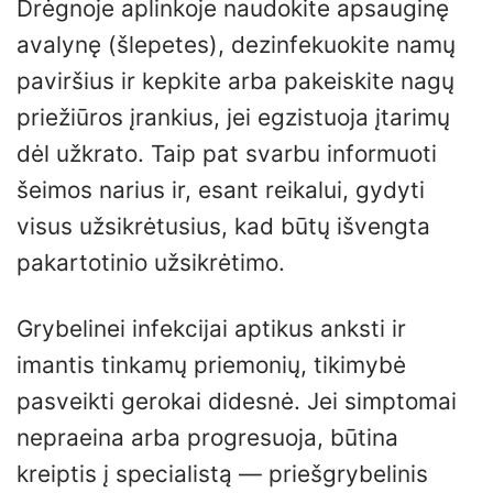
Drėgnoje aplinkoje naudokite apsauginę
avalynę (šlepetes), dezinfekuokite namų
paviršius ir kepkite arba pakeiskite nagų
priežiūros įrankius, jei egzistuoja įtarimų
dėl užkrato. Taip pat svarbu informuoti
šeimos narius ir, esant reikalui, gydyti
visus užsikrėtusius, kad būtų išvengta
pakartotinio užsikrėtimo.
Grybelinei infekcijai aptikus anksti ir
imantis tinkamų priemonių, tikimybė
pasveikti gerokai didesnė. Jei simptomai
nepraeina arba progresuoja, būtina
kreiptis į specialistą — priešgrybelinis