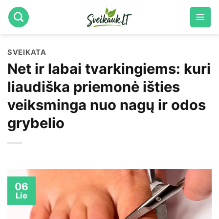
Skip
to
content
SVEIKATA
Net ir labai tvarkingiems: kuri
liaudiška priemonė išties
veiksminga nuo nagų ir odos
grybelio
06
Lie