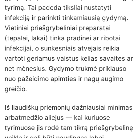
tyrimą. Tai padeda tiksliai nustatyti
infekciją ir parinkti tinkamiausią gydymą.
Vietiniai priešgrybeliniai preparatai
(tepalai, lakai) tinka pradinei ar ribotai
infekcijai, o sunkesniais atvejais reikia
vartoti geriamus vaistus kelias savaites ar
net mėnesius. Gydymo trukmė priklauso
nuo pažeidimo apimties ir nagų augimo
greičio.
Iš liaudiškų priemonių dažniausiai minimas
arbatmedžio aliejus — kai kuriuose
tyrimuose jis rodė tam tikrą priešgrybelinę
veiklą ir gali būti naudingas labai