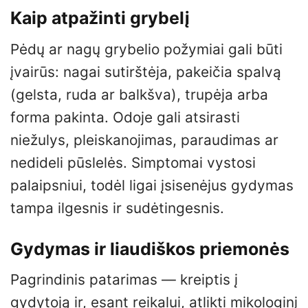
Kaip atpažinti grybelį
Pėdų ar nagų grybelio požymiai gali būti
įvairūs: nagai sutirštėja, pakeičia spalvą
(gelsta, ruda ar balkšva), trupėja arba
forma pakinta. Odoje gali atsirasti
niežulys, pleiskanojimas, paraudimas ar
nedideli pūslelės. Simptomai vystosi
palaipsniui, todėl ligai įsisenėjus gydymas
tampa ilgesnis ir sudėtingesnis.
Gydymas ir liaudiškos priemonės
Pagrindinis patarimas — kreiptis į
gydytoją ir, esant reikalui, atlikti mikologinį