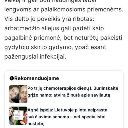
lengvoms ar palaikomosioms priemonėms.
Vis dėlto jo poveikis yra ribotas:
arbatmedžio aliejus gali padėti kaip
pagalbinė priemonė, bet neturėtų pakeisti
gydytojo skirto gydymo, ypač esant
pažengusiai infekcijai.
Rekomenduojame
Po trijų chemoterapijos dienų I. Burlinskaitė
grįžo namo: atvira žinutė apie savijautą
Agnė įspėja: Lietuvoje plinta neįprasta
sukčiavimo schema – net specialistai
nustebę