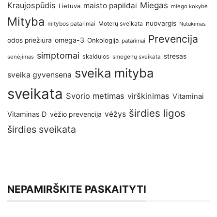
Kraujospūdis
Miegas
maisto papildai
Lietuva
miego kokybė
Mityba
nuovargis
Moterų sveikata
mitybos patarimai
Nutukimas
Prevencija
omega-3
odos priežiūra
Onkologija
patarimai
simptomai
stresas
skaidulos
senėjimas
smegenų sveikata
sveika mityba
sveika gyvensena
sveikata
Svorio metimas
virškinimas
Vitaminai
širdies ligos
vėžys
Vitaminas D
vėžio prevencija
širdies sveikata
NEPAMIRŠKITE PASKAITYTI