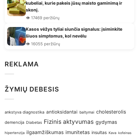
kubeliai, kurie pakeis jūsų maisto gaminimą ir
skonį.
👁️ 17469 peržiūrų
Kasos vėžys tyliai siunčia signalus: įsiminkite
šiuos simptomus, kol nevėlu
👁️ 16055 peržiūrų
REKLAMA
ŽYMIŲ DEBESIS
antioksidantai
cholesterolis
ankstyva diagnostika
baltymai
Fizinis aktyvumas
gydymas
demencija
Diabetas
imunitetas
ilgaamžiškumas
insultas
hipertenzija
Kava
kofeinas