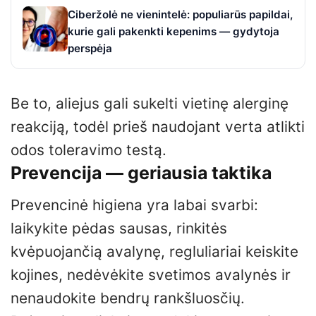
Ciberžolė ne vienintelė: populiarūs papildai,
kurie gali pakenkti kepenims — gydytoja
perspėja
Be to, aliejus gali sukelti vietinę alerginę
reakciją, todėl prieš naudojant verta atlikti
odos toleravimo testą.
Prevencija — geriausia taktika
Prevencinė higiena yra labai svarbi:
laikykite pėdas sausas, rinkitės
kvėpuojančią avalynę, regluliariai keiskite
kojines, nedėvėkite svetimos avalynės ir
nenaudokite bendrų rankšluosčių.