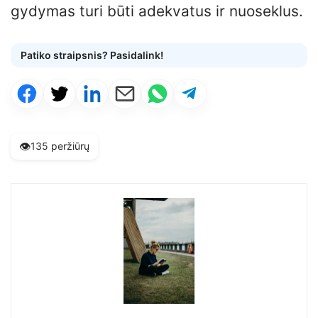
gydymas turi būti adekvatus ir nuoseklus.
Patiko straipsnis? Pasidalink!
👁️
135 peržiūrų