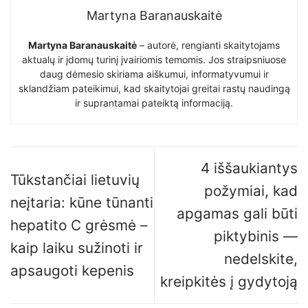
Martyna Baranauskaitė
Martyna Baranauskaitė
– autorė, rengianti skaitytojams
aktualų ir įdomų turinį įvairiomis temomis. Jos straipsniuose
daug dėmesio skiriama aiškumui, informatyvumui ir
sklandžiam pateikimui, kad skaitytojai greitai rastų naudingą
ir suprantamai pateiktą informaciją.
4 iššaukiantys
Tūkstančiai lietuvių
požymiai, kad
neįtaria: kūne tūnanti
apgamas gali būti
hepatito C grėsmė –
piktybinis —
kaip laiku sužinoti ir
nedelskite,
apsaugoti kepenis
kreipkitės į gydytoją