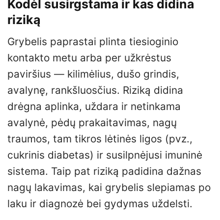
Kodėl susirgstama ir kas didina
riziką
Grybelis paprastai plinta tiesioginio
kontakto metu arba per užkrėstus
paviršius — kilimėlius, dušo grindis,
avalynę, rankšluosčius. Riziką didina
drėgna aplinka, uždara ir netinkama
avalynė, pėdų prakaitavimas, nagų
traumos, tam tikros lėtinės ligos (pvz.,
cukrinis diabetas) ir susilpnėjusi imuninė
sistema. Taip pat riziką padidina dažnas
nagų lakavimas, kai grybelis slepiamas po
laku ir diagnozė bei gydymas uždelsti.