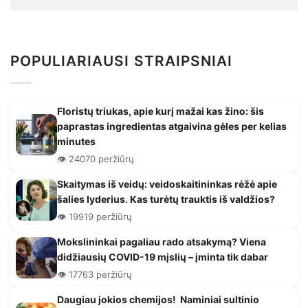
POPULIARIAUSI STRAIPSNIAI
Floristų triukas, apie kurį mažai kas žino: šis
paprastas ingredientas atgaivina gėles per kelias
minutes
👁️ 24070 peržiūrų
Skaitymas iš veidų: veidoskaitininkas rėžė apie
šalies lyderius. Kas turėtų trauktis iš valdžios?
👁️ 19919 peržiūrų
Mokslininkai pagaliau rado atsakymą? Viena
didžiausių COVID-19 mįslių – įminta tik dabar
👁️ 17763 peržiūrų
Daugiau jokios chemijos! Naminiai sultinio