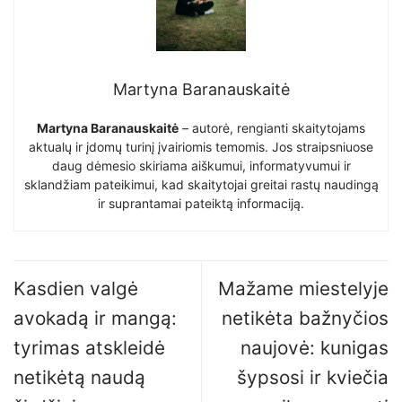
Martyna Baranauskaitė
Martyna Baranauskaitė
– autorė, rengianti skaitytojams
aktualų ir įdomų turinį įvairiomis temomis. Jos straipsniuose
daug dėmesio skiriama aiškumui, informatyvumui ir
sklandžiam pateikimui, kad skaitytojai greitai rastų naudingą
ir suprantamai pateiktą informaciją.
Kasdien valgė
Mažame miestelyje
avokadą ir mangą:
netikėta bažnyčios
tyrimas atskleidė
naujovė: kunigas
netikėtą naudą
šypsosi ir kviečia