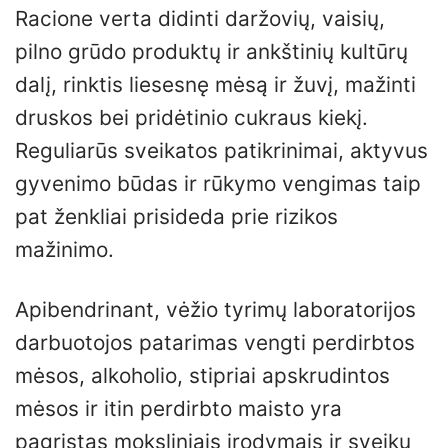
Racione verta didinti daržovių, vaisių,
pilno grūdo produktų ir ankštinių kultūrų
dalį, rinktis liesesnę mėsą ir žuvį, mažinti
druskos bei pridėtinio cukraus kiekį.
Reguliarūs sveikatos patikrinimai, aktyvus
gyvenimo būdas ir rūkymo vengimas taip
pat ženkliai prisideda prie rizikos
mažinimo.
Apibendrinant, vėžio tyrimų laboratorijos
darbuotojos patarimas vengti perdirbtos
mėsos, alkoholio, stipriai apskrudintos
mėsos ir itin perdirbto maisto yra
pagrįstas moksliniais įrodymais ir sveiku