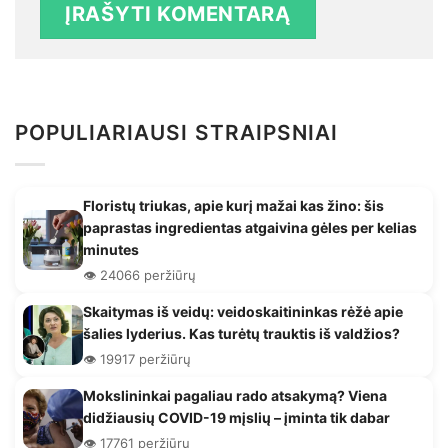
POPULIARIAUSI STRAIPSNIAI
Floristų triukas, apie kurį mažai kas žino: šis
paprastas ingredientas atgaivina gėles per kelias
minutes
👁️ 24066 peržiūrų
Skaitymas iš veidų: veidoskaitininkas rėžė apie
šalies lyderius. Kas turėtų trauktis iš valdžios?
👁️ 19917 peržiūrų
Mokslininkai pagaliau rado atsakymą? Viena
didžiausių COVID-19 mįslių – įminta tik dabar
👁️ 17761 peržiūrų