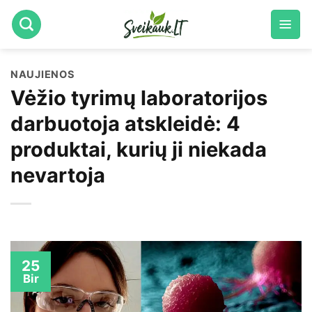
Skip
to
content
NAUJIENOS
Vėžio tyrimų laboratorijos
darbuotoja atskleidė: 4
produktai, kurių ji niekada
nevartoja
25
Bir