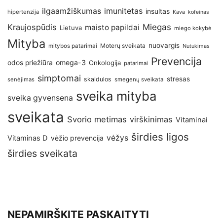
imunitetas
ilgaamžiškumas
insultas
hipertenzija
Kava
kofeinas
Kraujospūdis
Miegas
maisto papildai
Lietuva
miego kokybė
Mityba
nuovargis
Moterų sveikata
mitybos patarimai
Nutukimas
Prevencija
omega-3
odos priežiūra
Onkologija
patarimai
simptomai
stresas
skaidulos
senėjimas
smegenų sveikata
sveika mityba
sveika gyvensena
sveikata
Svorio metimas
virškinimas
Vitaminai
širdies ligos
vėžys
Vitaminas D
vėžio prevencija
širdies sveikata
NEPAMIRŠKITE PASKAITYTI