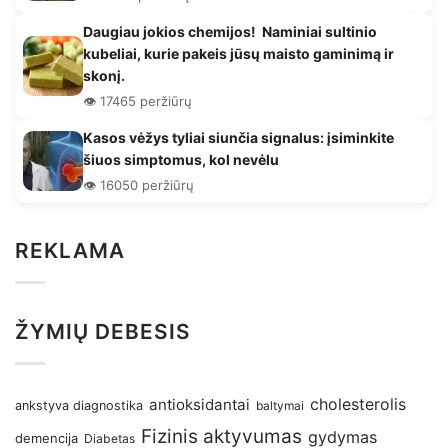
Daugiau jokios chemijos! Naminiai sultinio
kubeliai, kurie pakeis jūsų maisto gaminimą ir
skonį.
👁️ 17465 peržiūrų
Kasos vėžys tyliai siunčia signalus: įsiminkite
šiuos simptomus, kol nevėlu
👁️ 16050 peržiūrų
REKLAMA
ŽYMIŲ DEBESIS
antioksidantai
cholesterolis
ankstyva diagnostika
baltymai
Fizinis aktyvumas
gydymas
demencija
Diabetas