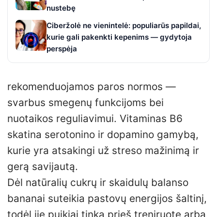
nustebę
Ciberžolė ne vienintelė: populiarūs papildai,
kurie gali pakenkti kepenims — gydytoja
perspėja
rekomenduojamos paros normos —
svarbus smegenų funkcijoms bei
nuotaikos reguliavimui. Vitaminas B6
skatina serotonino ir dopamino gamybą,
kurie yra atsakingi už streso mažinimą ir
gerą savijautą.
Dėl natūralių cukrų ir skaidulų balanso
bananai suteikia pastovų energijos šaltinį,
todėl jie puikiai tinka prieš treniruotę arba