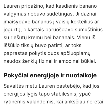
Lauren pripažino, kad kasdienis banano
valgymas nebuvo sudėtingas. Ji dažnai
įmaišydavo bananus į vaisių kokteilius ar
jogurtą, o kartais paruošdavo sumuštinius
su riešutų kremu bei bananais. Vienu iš
iššūkio tikslų buvo patirti, ar toks
paprastas pokytis duos apčiuopiamų
naudos ženklų fizinei ir emocinei būklei.
Pokyčiai energijoje ir nuotaikoje
Savaitės metu Lauren pastebėjo, kad jos
energijos lygis tapo stabilesnis, ypač
rytinėmis valandomis, kai anksčiau neretai