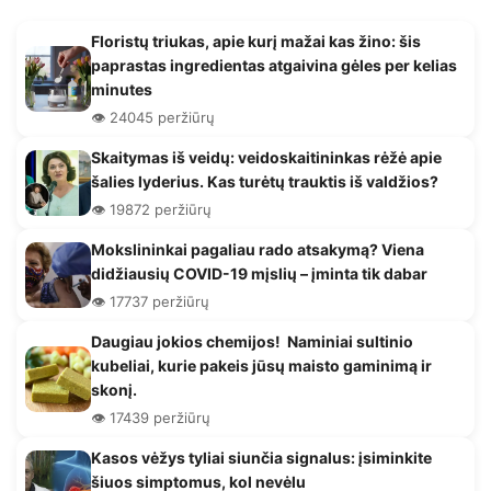
Floristų triukas, apie kurį mažai kas žino: šis
paprastas ingredientas atgaivina gėles per kelias
minutes
👁️ 24045 peržiūrų
Skaitymas iš veidų: veidoskaitininkas rėžė apie
šalies lyderius. Kas turėtų trauktis iš valdžios?
👁️ 19872 peržiūrų
Mokslininkai pagaliau rado atsakymą? Viena
didžiausių COVID-19 mįslių – įminta tik dabar
👁️ 17737 peržiūrų
Daugiau jokios chemijos! Naminiai sultinio
kubeliai, kurie pakeis jūsų maisto gaminimą ir
skonį.
👁️ 17439 peržiūrų
Kasos vėžys tyliai siunčia signalus: įsiminkite
šiuos simptomus, kol nevėlu