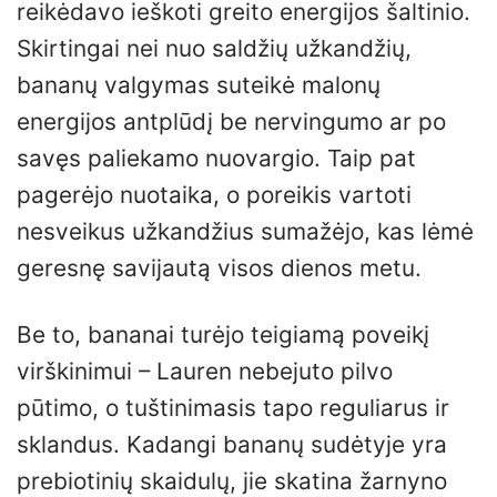
reikėdavo ieškoti greito energijos šaltinio.
Skirtingai nei nuo saldžių užkandžių,
bananų valgymas suteikė malonų
energijos antplūdį be nervingumo ar po
savęs paliekamo nuovargio. Taip pat
pagerėjo nuotaika, o poreikis vartoti
nesveikus užkandžius sumažėjo, kas lėmė
geresnę savijautą visos dienos metu.
Be to, bananai turėjo teigiamą poveikį
virškinimui – Lauren nebejuto pilvo
pūtimo, o tuštinimasis tapo reguliarus ir
sklandus. Kadangi bananų sudėtyje yra
prebiotinių skaidulų, jie skatina žarnyno