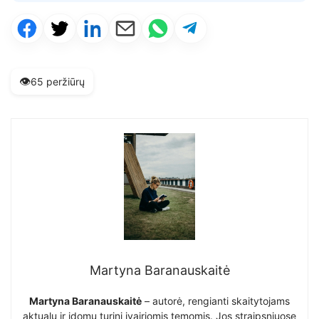
👁️
65 peržiūrų
Martyna Baranauskaitė
Martyna Baranauskaitė
– autorė, rengianti skaitytojams
aktualų ir įdomų turinį įvairiomis temomis. Jos straipsniuose