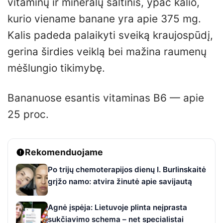
vitaminų ir mineralų šaltinis, ypač kalio,
kurio viename banane yra apie 375 mg.
Kalis padeda palaikyti sveiką kraujospūdį,
gerina širdies veiklą bei mažina raumenų
mėšlungio tikimybę.
Bananuose esantis vitaminas B6 — apie
25 proc.
Rekomenduojame
Po trijų chemoterapijos dienų I. Burlinskaitė
grįžo namo: atvira žinutė apie savijautą
Agnė įspėja: Lietuvoje plinta neįprasta
sukčiavimo schema – net specialistai