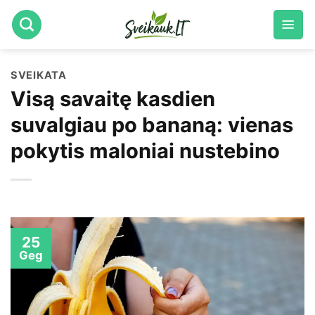
Skip
to
content
SVEIKATA
Visą savaitę kasdien
suvalgiau po bananą: vienas
pokytis maloniai nustebino
25
Geg