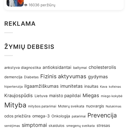
👁️ 16036 peržiūrų
REKLAMA
ŽYMIŲ DEBESIS
antioksidantai
cholesterolis
ankstyva diagnostika
baltymai
Fizinis aktyvumas
gydymas
demencija
Diabetas
imunitetas
ilgaamžiškumas
insultas
hipertenzija
Kava
kofeinas
Kraujospūdis
Miegas
maisto papildai
Lietuva
miego kokybė
Mityba
nuovargis
Moterų sveikata
mitybos patarimai
Nutukimas
Prevencija
omega-3
odos priežiūra
Onkologija
patarimai
simptomai
stresas
skaidulos
senėjimas
smegenų sveikata