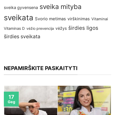
sveika mityba
sveika gyvensena
sveikata
Svorio metimas
virškinimas
Vitaminai
širdies ligos
vėžys
Vitaminas D
vėžio prevencija
širdies sveikata
NEPAMIRŠKITE PASKAITYTI
17
Geg