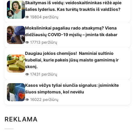
Skaitymas iš veidų: veidoskaitininkas rėžė apie
šalies lyderius. Kas turėtų trauktis iš valdžios?
👁️ 19804 peržiūrų
Mokslininkai pagaliau rado atsakymą? Viena
didžiausių COVID-19 mįslių – įminta tik dabar
👁️ 17713 peržiūrų
Daugiau jokios chemijos! Naminiai sultinio
kubeliai, kurie pakeis jūsų maisto gaminimą ir
skonį.
👁️ 17431 peržiūrų
Kasos vėžys tyliai siunčia signalus: įsiminkite
šiuos simptomus, kol nevėlu
👁️ 16022 peržiūrų
REKLAMA