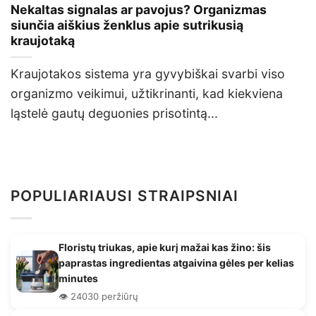
Nekaltas signalas ar pavojus? Organizmas
siunčia aiškius ženklus apie sutrikusią
kraujotaką
Kraujotakos sistema yra gyvybiškai svarbi viso
organizmo veikimui, užtikrinanti, kad kiekviena
ląstelė gautų deguonies prisotintą...
POPULIARIAUSI STRAIPSNIAI
Floristų triukas, apie kurį mažai kas žino: šis
paprastas ingredientas atgaivina gėles per kelias
minutes
👁️ 24030 peržiūrų