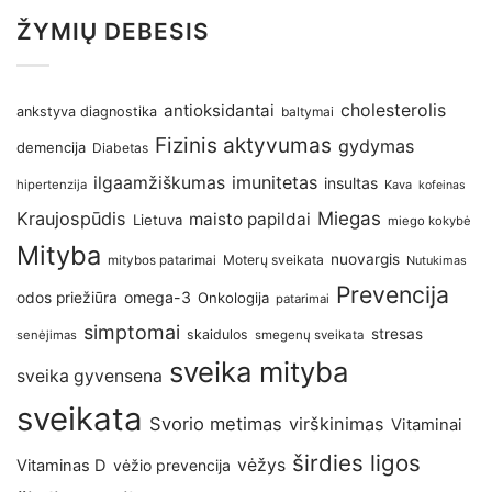
ŽYMIŲ DEBESIS
antioksidantai
cholesterolis
ankstyva diagnostika
baltymai
Fizinis aktyvumas
gydymas
demencija
Diabetas
imunitetas
ilgaamžiškumas
insultas
hipertenzija
Kava
kofeinas
Kraujospūdis
Miegas
maisto papildai
Lietuva
miego kokybė
Mityba
nuovargis
Moterų sveikata
mitybos patarimai
Nutukimas
Prevencija
omega-3
odos priežiūra
Onkologija
patarimai
simptomai
stresas
skaidulos
senėjimas
smegenų sveikata
sveika mityba
sveika gyvensena
sveikata
Svorio metimas
virškinimas
Vitaminai
širdies ligos
vėžys
Vitaminas D
vėžio prevencija