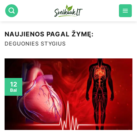
Skip
to
content
NAUJIENOS PAGAL ŽYMĘ:
DEGUONIES STYGIUS
12
Bal