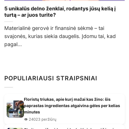
5 unikalūs delno ženklai, rodantys jūsų kelią į
turtą – ar juos turite?
Materialinė gerovė ir finansinė sėkmė – tai
svajonės, kurias siekia daugelis. Įdomu tai, kad
pagal...
POPULIARIAUSI STRAIPSNIAI
Floristų triukas, apie kurį mažai kas žino: šis
paprastas ingredientas atgaivina gėles per kelias
minutes
👁️ 24023 peržiūrų