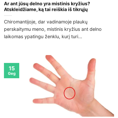
Ar ant jūsų delno yra mistinis kryžius?
Atskleidžiame, ką tai reiškia iš tikrųjų
Chiromantijoje, dar vadinamoje plaukų
perskaitymu meno, mistinis kryžius ant delno
laikomas ypatingu ženklu, kurį turi...
15
Geg