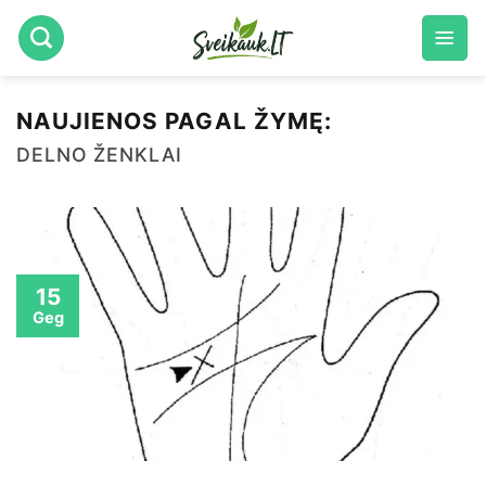
Skip
to
content
NAUJIENOS PAGAL ŽYMĘ:
DELNO ŽENKLAI
15
Geg