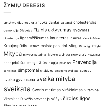
ŽYMIŲ DEBESIS
antioksidantai
cholesterolis
ankstyva diagnostika
baltymai
Fizinis aktyvumas
gydymas
demencija
Diabetas
imunitetas
ilgaamžiškumas
insultas
hipertenzija
Kava
kofeinas
Kraujospūdis
Miegas
maisto papildai
Lietuva
miego kokybė
Mityba
nuovargis
Moterų sveikata
mitybos patarimai
Nutukimas
Prevencija
omega-3
odos priežiūra
Onkologija
patarimai
simptomai
stresas
skaidulos
senėjimas
smegenų sveikata
sveika mityba
sveika gyvensena
sveikata
Svorio metimas
virškinimas
Vitaminai
širdies ligos
vėžys
Vitaminas D
vėžio prevencija