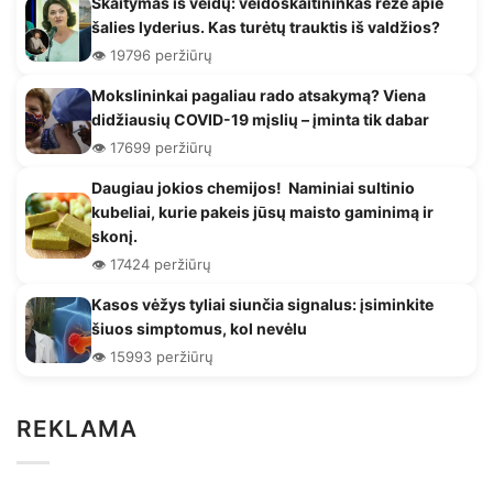
Skaitymas iš veidų: veidoskaitininkas rėžė apie
šalies lyderius. Kas turėtų trauktis iš valdžios?
👁️ 19796 peržiūrų
Mokslininkai pagaliau rado atsakymą? Viena
didžiausių COVID-19 mįslių – įminta tik dabar
👁️ 17699 peržiūrų
Daugiau jokios chemijos! Naminiai sultinio
kubeliai, kurie pakeis jūsų maisto gaminimą ir
skonį.
👁️ 17424 peržiūrų
Kasos vėžys tyliai siunčia signalus: įsiminkite
šiuos simptomus, kol nevėlu
👁️ 15993 peržiūrų
REKLAMA