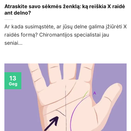
Atraskite savo sėkmės ženklą: ką reiškia X raidė
ant delno?
Ar kada susimąstėte, ar jūsų delne galima įžiūrėti X
raidės formą? Chiromantijos specialistai jau
seniai...
13
Geg