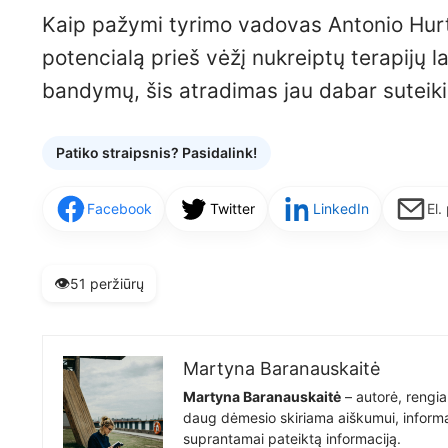
Kaip pažymi tyrimo vadovas Antonio Hurt
potencialą prieš vėžį nukreiptų terapijų la
bandymų, šis atradimas jau dabar suteiki
Patiko straipsnis? Pasidalink!
Facebook
Twitter
LinkedIn
El.
👁️
51 peržiūrų
Martyna Baranauskaitė
Martyna Baranauskaitė
– autorė, rengia
daug dėmesio skiriama aiškumui, informat
suprantamai pateiktą informaciją.