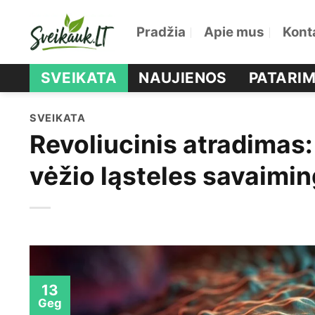
Skip
Pradžia
Apie mus
Kont
to
content
SVEIKATA
NAUJIENOS
PATARIM
SVEIKATA
Revoliucinis atradimas:
vėžio ląsteles savaimin
13
Geg