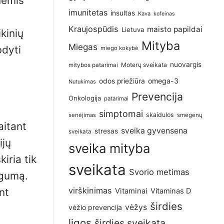
nėmis
imunitetas
insultas
Kava
kofeinas
Kraujospūdis
maisto papildai
Lietuva
kinių
Mityba
Miegas
bdyti
miego kokybė
nuovargis
Moterų sveikata
mitybos patarimai
omega-3
odos priežiūra
Nutukimas
Prevencija
Onkologija
patarimai
simptomai
skaidulos
senėjimas
smegenų
aitant
sveika gyvensena
stresas
sveikata
ijų
sveika mityba
iria tik
sveikata
Svorio metimas
ngumą.
virškinimas
nt
Vitaminai
Vitaminas D
širdies
vėžys
vėžio prevencija
ligos
širdies sveikata