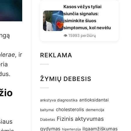
Kasos vėžys tyliai
siunčia signalus:
įsiminkite šiuos
simptomus, kol nevėlu
ingą
👁️ 15993 peržiūrų
olerae
, ir
REKLAMA
ria
dus.
ŽYMIŲ DEBESIS
žio
antioksidantai
ankstyva diagnostika
cholesterolis
demencija
baltymai
Fizinis aktyvumas
Diabetas
šiaus
gydymas
ilgaamžiškumas
hipertenzija