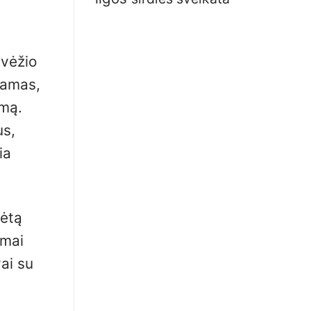
 vėžio
jamas,
umą.
us,
ia
kėtą
imai
ai su