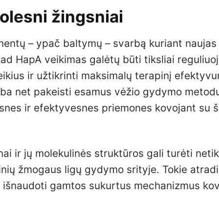
olesni žingsniai
nentų – ypač baltymų – svarbą kuriant naujas
kad HapA veikimas galėtų būti tiksliai reguliuo
ikius ir užtikrinti maksimalų terapinį efektyv
 arba net pakeisti esamus vėžio gydymo metod
snes ir efektyvesnes priemones kovojant su š
ai ir jų molekulinės struktūros gali turėti neti
inių žmogaus ligų gydymo srityje. Tokie atrad
iant išnaudoti gamtos sukurtus mechanizmus kov