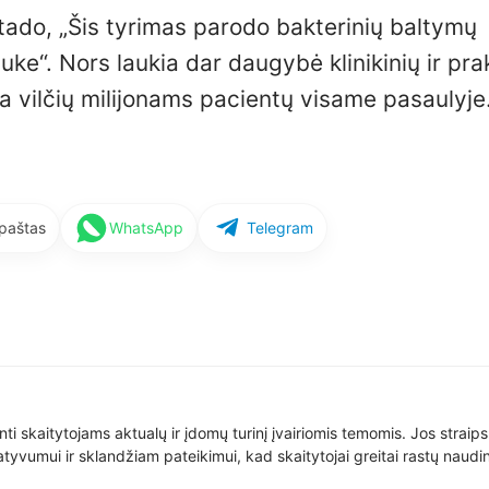
ado, „Šis tyrimas parodo bakterinių baltymų
uke“. Nors laukia dar daugybė klinikinių ir pra
a vilčių milijonams pacientų visame pasaulyje
 paštas
WhatsApp
Telegram
nti skaitytojams aktualų ir įdomų turinį įvairiomis temomis. Jos straip
yvumui ir sklandžiam pateikimui, kad skaitytojai greitai rastų naudin