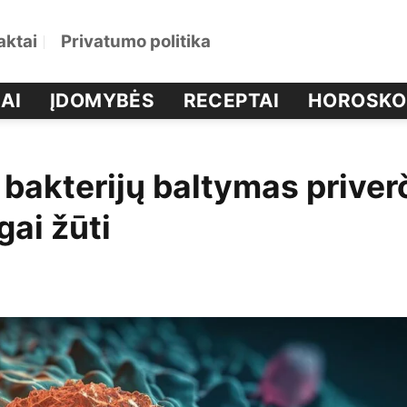
aktai
Privatumo politika
AI
ĮDOMYBĖS
RECEPTAI
HOROSKO
 bakterijų baltymas priver
gai žūti