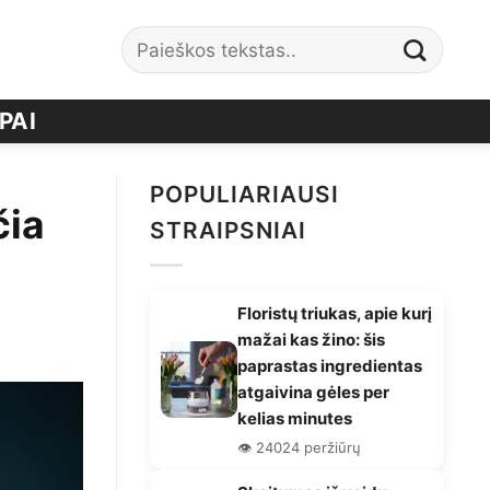
PAI
POPULIARIAUSI
čia
STRAIPSNIAI
Floristų triukas, apie kurį
mažai kas žino: šis
paprastas ingredientas
atgaivina gėles per
kelias minutes
👁️ 24024 peržiūrų