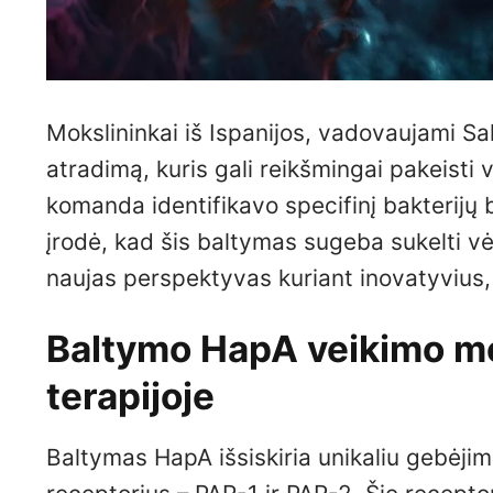
Mokslininkai iš Ispanijos, vadovaujami Sa
atradimą, kuris gali reikšmingai pakeist
komanda identifikavo specifinį bakterijų 
įrodė, kad šis baltymas sugeba sukelti vėž
naujas perspektyvas kuriant inovatyvius,
Baltymo HapA veikimo me
terapijoje
Baltymas HapA išsiskiria unikaliu gebėjimu