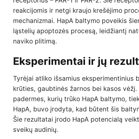
receptorius – PAR-1 ir PAR-2. Šie recept
reakcijomis ir netgi kraujo krešėjimo pro
mechanizmai. HapA baltymo poveikis šiems 
ląstelių apoptozės procesą, leidžiantį natū
naviko plitimą.
Eksperimentai ir jų rezult
Tyrėjai atliko išsamius eksperimentinius b
krūties, gaubtinės žarnos bei kasos vėžį
padermes, kurių trūko HapA baltymo, tiek g
HapA, buvo įrodyta, kad būtent šis balty
Šie rezultatai įrodo HapA potencialą veikti
sveikų audinių.