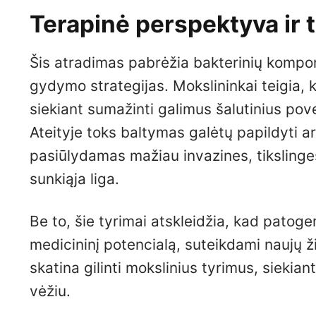
Terapinė perspektyva ir t
Šis atradimas pabrėžia bakterinių kompo
gydymo strategijas. Mokslininkai teigia, 
siekiant sumažinti galimus šalutinius pove
Ateityje toks baltymas galėtų papildyti
pasiūlydamas mažiau invazines, tikslinge
sunkiąja liga.
Be to, šie tyrimai atskleidžia, kad patogen
medicininį potencialą, suteikdami naujų ž
skatina gilinti mokslinius tyrimus, siek
vėžiu.