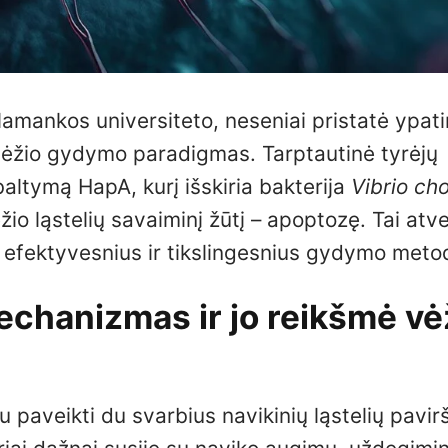
lamankos universiteto, neseniai pristatė ypat
i vėžio gydymo paradigmas. Tarptautinė tyrėjų
baltymą HapA, kurį išskiria bakterija
Vibrio ch
io ląstelių savaiminį žūtį – apoptozę. Tai atve
 efektyvesnius ir tikslingesnius gydymo meto
chanizmas ir jo reikšmė vė
 paveikti du svarbius navikinių ląstelių pavir