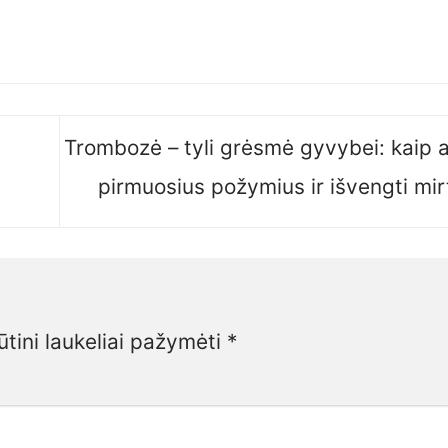
Trombozė – tyli grėsmė gyvybei: kaip a
pirmuosius požymius ir išvengti mir
ūtini laukeliai pažymėti
*