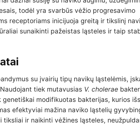
oriai dažnai susiję su naviko augimu, uždegimi
cesais, todėl yra svarbūs vėžio progresavimo
receptoriams inicijuoja greitą ir tikslinį navi
raliai sunaikinti pažeistas ląsteles ir taip sta
atai
andymus su įvairių tipų navikų ląstelėmis, įsk
. Naudojant tiek mutavusias
V. cholerae
bakter
enetiškai modifikuotas bakterijas, kurios išsk
mas efektyviai mažina naviko ląstelių gyvybi
 tiksliai ir naikinti vėžines ląsteles, neužpulda