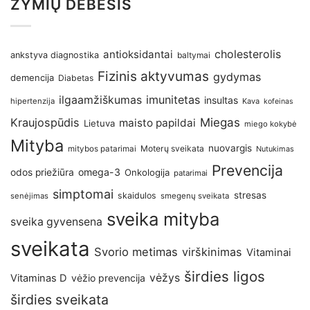
ŽYMIŲ DEBESIS
antioksidantai
cholesterolis
ankstyva diagnostika
baltymai
Fizinis aktyvumas
gydymas
demencija
Diabetas
imunitetas
ilgaamžiškumas
insultas
hipertenzija
Kava
kofeinas
Kraujospūdis
Miegas
maisto papildai
Lietuva
miego kokybė
Mityba
nuovargis
Moterų sveikata
mitybos patarimai
Nutukimas
Prevencija
omega-3
odos priežiūra
Onkologija
patarimai
simptomai
stresas
skaidulos
senėjimas
smegenų sveikata
sveika mityba
sveika gyvensena
sveikata
Svorio metimas
virškinimas
Vitaminai
širdies ligos
vėžys
Vitaminas D
vėžio prevencija
širdies sveikata