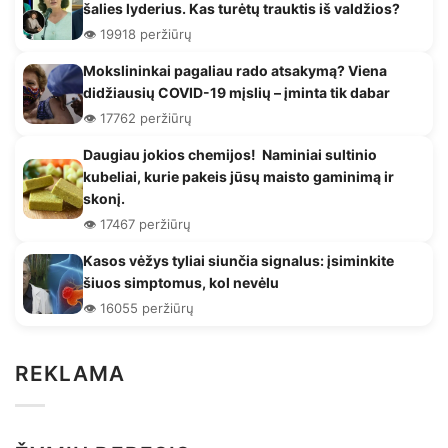
šalies lyderius. Kas turėtų trauktis iš valdžios?
👁️ 19918 peržiūrų
Mokslininkai pagaliau rado atsakymą? Viena
didžiausių COVID-19 mįslių – įminta tik dabar
👁️ 17762 peržiūrų
Daugiau jokios chemijos! Naminiai sultinio
kubeliai, kurie pakeis jūsų maisto gaminimą ir
skonį.
👁️ 17467 peržiūrų
Kasos vėžys tyliai siunčia signalus: įsiminkite
šiuos simptomus, kol nevėlu
👁️ 16055 peržiūrų
REKLAMA