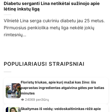
Diabetu serganti Lina netikėtai sužinojo apie
lėtinę inkstų ligą
Vilnietė Lina serga cukriniu diabetu jau 25 metus.
Pirmuosius penkiolika metų liga nekėlė jokių
rimtesnių...
POPULIARIAUSI STRAIPSNIAI
Floristų triukas, apie kurį mažai kas žino: šis
paprastas ingredientas atgaivina gėles per kelias
minutes
👁️ 24069 peržiūrų
Skaitymas iš veidų: veidoskaitininkas rėžė apie