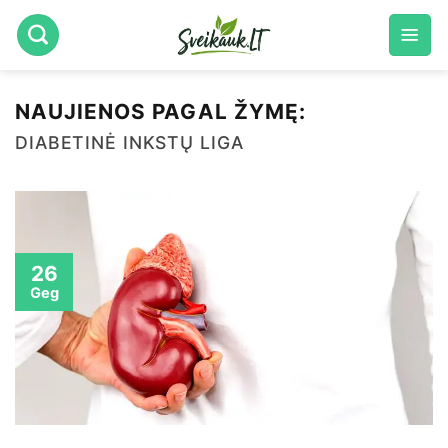
Skip
to
content
NAUJIENOS PAGAL ŽYMĘ:
DIABETINĖ INKSTŲ LIGA
26
Geg