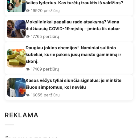
šalies lyderius. Kas turėtų trauktis iš valdžios?
👁️ 19920 peržiūrų
Mokslininkai pagaliau rado atsakymą? Viena
didžiausių COVID-19 mįslių – įminta tik dabar
👁️ 17765 peržiūrų
Daugiau jokios chemijos! Naminiai sultinio
kubeliai, kurie pakeis jūsų maisto gaminimą ir
skonį.
👁️ 17469 peržiūrų
Kasos vėžys tyliai siunčia signalus: įsiminkite
šiuos simptomus, kol nevėlu
👁️ 16055 peržiūrų
REKLAMA