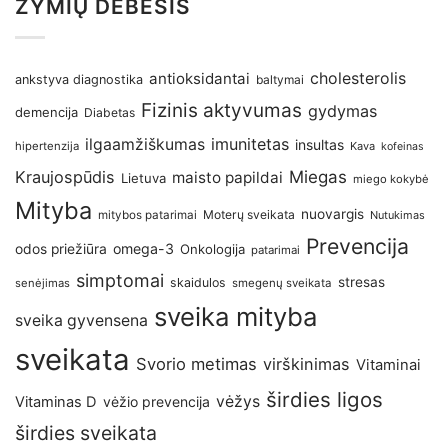
ŽYMIŲ DEBESIS
antioksidantai
cholesterolis
ankstyva diagnostika
baltymai
Fizinis aktyvumas
gydymas
demencija
Diabetas
imunitetas
ilgaamžiškumas
insultas
hipertenzija
Kava
kofeinas
Kraujospūdis
Miegas
maisto papildai
Lietuva
miego kokybė
Mityba
nuovargis
Moterų sveikata
mitybos patarimai
Nutukimas
Prevencija
omega-3
odos priežiūra
Onkologija
patarimai
simptomai
stresas
skaidulos
senėjimas
smegenų sveikata
sveika mityba
sveika gyvensena
sveikata
Svorio metimas
virškinimas
Vitaminai
širdies ligos
vėžys
Vitaminas D
vėžio prevencija
širdies sveikata