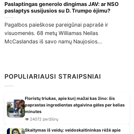
Paslaptingas generolo dingimas JAV: ar NSO
paslaptys susijusios su D. Trumpo ėjimu?
Pagalbos paieškose pareigūnai paprašė ir
visuomenės. 68 metų Williamas Neilas
McCaslandas iš savo namų Naujosios...
POPULIARIAUSI STRAIPSNIAI
Floristų triukas, apie kurį mažai kas žino: šis
paprastas ingredientas atgaivina gėles per kelias
minutes
👁️ 24072 peržiūrų
Skaitymas iš veidų: veidoskaitininkas rėžė apie