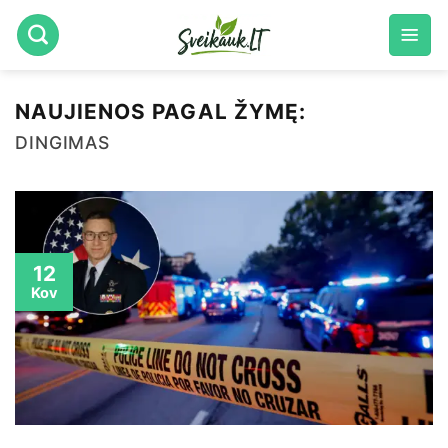
Skip
to
content
NAUJIENOS PAGAL ŽYMĘ:
DINGIMAS
12
Kov