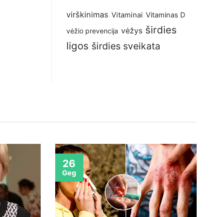
virškinimas
Vitaminai
Vitaminas D
širdies
vėžys
vėžio prevencija
ligos
širdies sveikata
26
Geg