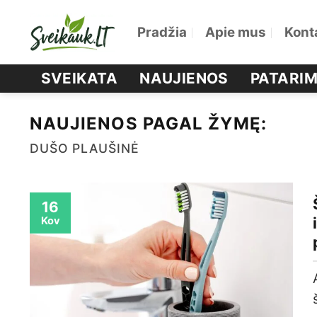
Skip
Pradžia
Apie mus
Kont
to
content
SVEIKATA
NAUJIENOS
PATARIM
NAUJIENOS PAGAL ŽYMĘ:
DUŠO PLAUŠINĖ
16
Kov