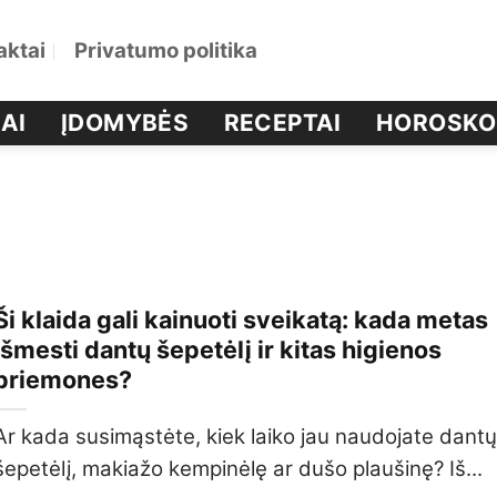
aktai
Privatumo politika
AI
ĮDOMYBĖS
RECEPTAI
HOROSKO
Ši klaida gali kainuoti sveikatą: kada metas
išmesti dantų šepetėlį ir kitas higienos
priemones?
Ar kada susimąstėte, kiek laiko jau naudojate dant
šepetėlį, makiažo kempinėlę ar dušo plaušinę? Iš...