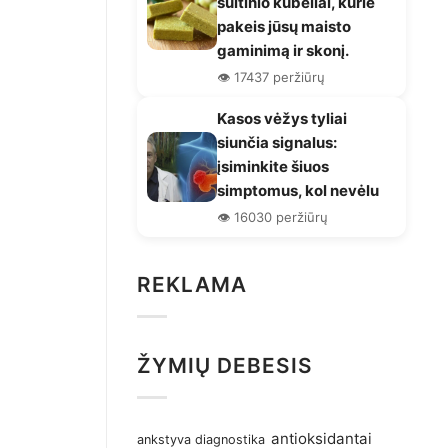
sultinio kubeliai, kurie
pakeis jūsų maisto
gaminimą ir skonį.
👁️ 17437 peržiūrų
Kasos vėžys tyliai
siunčia signalus:
įsiminkite šiuos
simptomus, kol nevėlu
👁️ 16030 peržiūrų
REKLAMA
ŽYMIŲ DEBESIS
antioksidantai
ankstyva diagnostika