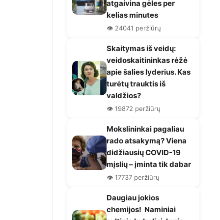
atgaivina gėles per
kelias minutes
👁️ 24041 peržiūrų
Skaitymas iš veidų:
veidoskaitininkas rėžė
apie šalies lyderius. Kas
turėtų trauktis iš
valdžios?
👁️ 19872 peržiūrų
Mokslininkai pagaliau
rado atsakymą? Viena
didžiausių COVID-19
mįslių – įminta tik dabar
👁️ 17737 peržiūrų
Daugiau jokios
chemijos! Naminiai