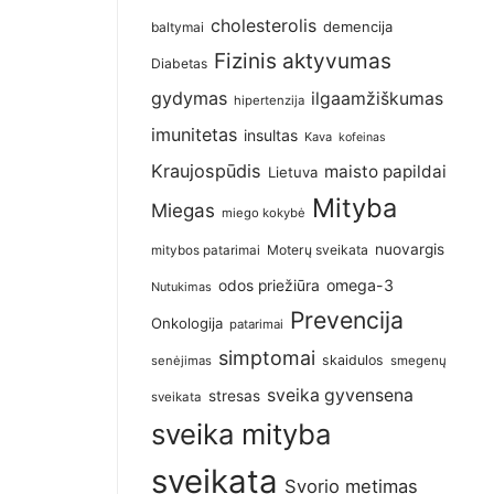
cholesterolis
demencija
baltymai
Fizinis aktyvumas
Diabetas
gydymas
ilgaamžiškumas
hipertenzija
imunitetas
insultas
Kava
kofeinas
Kraujospūdis
maisto papildai
Lietuva
Mityba
Miegas
miego kokybė
nuovargis
Moterų sveikata
mitybos patarimai
omega-3
odos priežiūra
Nutukimas
Prevencija
Onkologija
patarimai
simptomai
skaidulos
senėjimas
smegenų
sveika gyvensena
stresas
sveikata
sveika mityba
sveikata
Svorio metimas