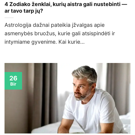
4 Zodiako ženklai, kurių aistra gali nustebinti —
ar tavo tarp jų?
Astrologija dažnai pateikia įžvalgas apie
asmenybės bruožus, kurie gali atsispindėti ir
intymiame gyvenime. Kai kurie...
26
Bir