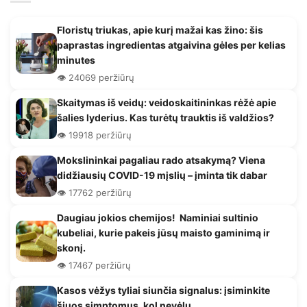
Floristų triukas, apie kurį mažai kas žino: šis
paprastas ingredientas atgaivina gėles per kelias
minutes
👁️ 24069 peržiūrų
Skaitymas iš veidų: veidoskaitininkas rėžė apie
šalies lyderius. Kas turėtų trauktis iš valdžios?
👁️ 19918 peržiūrų
Mokslininkai pagaliau rado atsakymą? Viena
didžiausių COVID-19 mįslių – įminta tik dabar
👁️ 17762 peržiūrų
Daugiau jokios chemijos! Naminiai sultinio
kubeliai, kurie pakeis jūsų maisto gaminimą ir
skonį.
👁️ 17467 peržiūrų
Kasos vėžys tyliai siunčia signalus: įsiminkite
šiuos simptomus, kol nevėlu