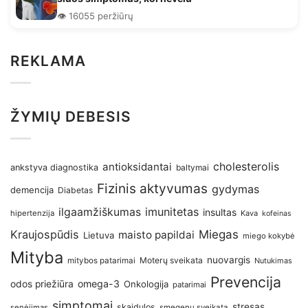
👁️ 16055 peržiūrų
REKLAMA
ŽYMIŲ DEBESIS
antioksidantai
cholesterolis
ankstyva diagnostika
baltymai
Fizinis aktyvumas
gydymas
demencija
Diabetas
imunitetas
ilgaamžiškumas
insultas
hipertenzija
Kava
kofeinas
Kraujospūdis
Miegas
maisto papildai
Lietuva
miego kokybė
Mityba
nuovargis
Moterų sveikata
mitybos patarimai
Nutukimas
Prevencija
omega-3
odos priežiūra
Onkologija
patarimai
simptomai
stresas
skaidulos
senėjimas
smegenų sveikata