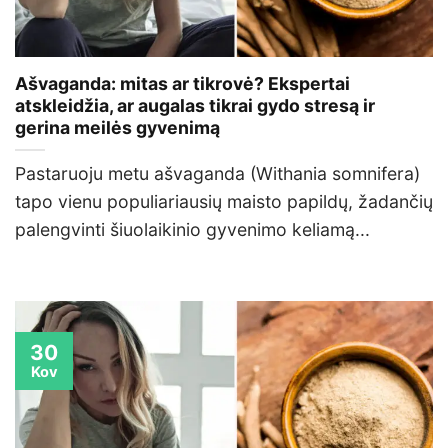
Ašvaganda: mitas ar tikrovė? Ekspertai
atskleidžia, ar augalas tikrai gydo stresą ir
gerina meilės gyvenimą
Pastaruoju metu ašvaganda (Withania somnifera)
tapo vienu populiariausių maisto papildų, žadančių
palengvinti šiuolaikinio gyvenimo keliamą...
30
Kov