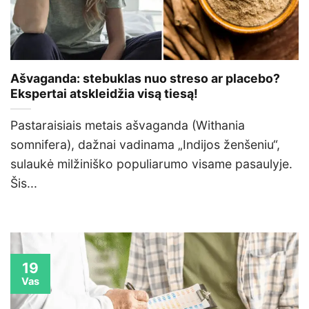
Ašvaganda: stebuklas nuo streso ar placebo?
Ekspertai atskleidžia visą tiesą!
Pastaraisiais metais ašvaganda (Withania
somnifera), dažnai vadinama „Indijos ženšeniu“,
sulaukė milžiniško populiarumo visame pasaulyje.
Šis...
19
Vas