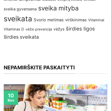
sveika mityba
sveika gyvensena
sveikata
Svorio metimas
virškinimas
Vitaminai
širdies ligos
vėžys
Vitaminas D
vėžio prevencija
širdies sveikata
NEPAMIRŠKITE PASKAITYTI
10
Kov