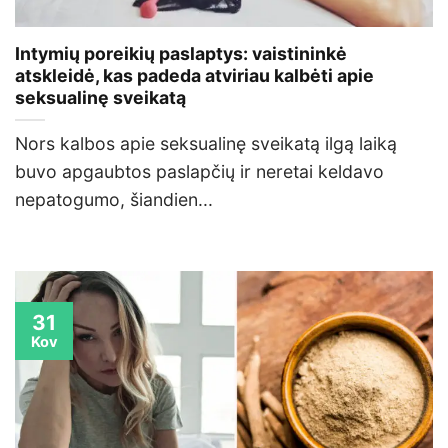
Intymių poreikių paslaptys: vaistininkė
atskleidė, kas padeda atviriau kalbėti apie
seksualinę sveikatą
Nors kalbos apie seksualinę sveikatą ilgą laiką
buvo apgaubtos paslapčių ir neretai keldavo
nepatogumo, šiandien...
31
Kov