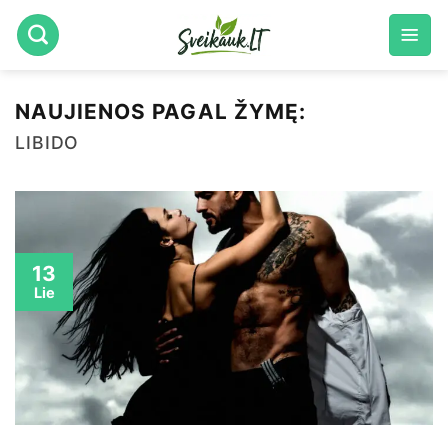
Skip
to
content
NAUJIENOS PAGAL ŽYMĘ:
LIBIDO
13
Lie