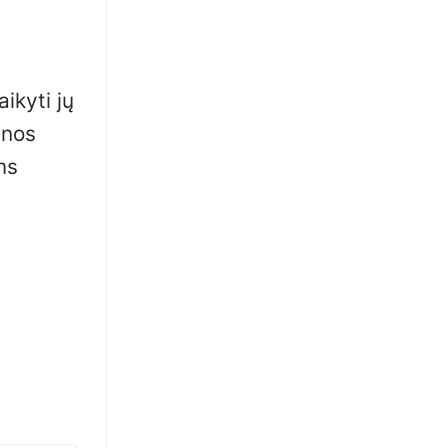
aikyti jų
enos
ms