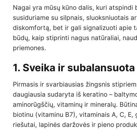
Nagai yra mūsų kūno dalis, kuri atspindi 
susiduriame su silpnais, sluoksniuotais ar 
diskomfortą, bet ir gali signalizuoti api
būdų, kaip stiprinti nagus natūraliai, naud
priemones.
1. Sveika ir subalansuota
Pirmasis ir svarbiausias žingsnis stipri
daugiausia sudaryta iš keratino – balty
aminorūgščių, vitaminų ir mineralų. Būtin
biotinu (vitaminu B7), vitaminais A, C, E, g
riešutai, lapinės daržovės ir pieno produk