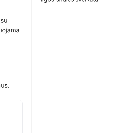
 su
duojama
aus.