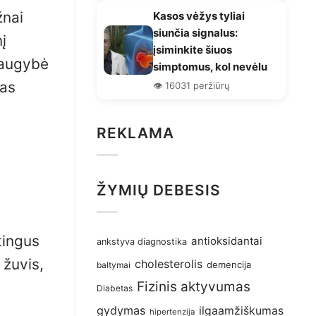
žnai
Kasos vėžys tyliai
siunčia signalus:
į
įsiminkite šiuos
 daugybė
simptomus, kol nevėlu
ias
👁️ 16031 peržiūrų
REKLAMA
ŽYMIŲ DEBESIS
ė
tingus
antioksidantai
ankstyva diagnostika
 žuvis,
cholesterolis
demencija
baltymai
Fizinis aktyvumas
Diabetas
gydymas
ilgaamžiškumas
hipertenzija