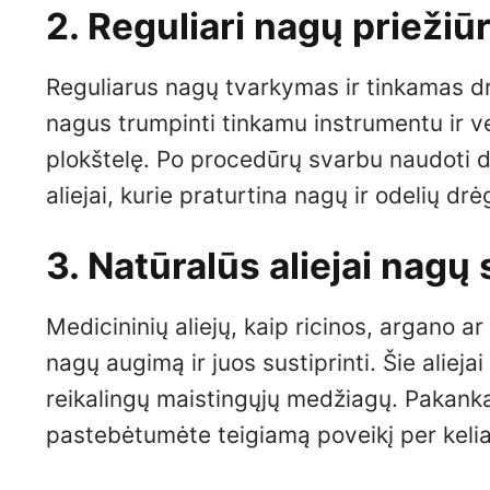
2. Reguliari nagų priežiū
Reguliarus nagų tvarkymas ir tinkamas d
nagus trumpinti tinkamu instrumentu ir ven
plokštelę. Po procedūrų svarbu naudoti d
aliejai, kurie praturtina nagų ir odelių dr
3. Natūralūs aliejai nagų 
Medicininių aliejų, kaip ricinos, argano a
nagų augimą ir juos sustiprinti. Šie alieja
reikalingų maistingųjų medžiagų. Pakanka k
pastebėtumėte teigiamą poveikį per kelia