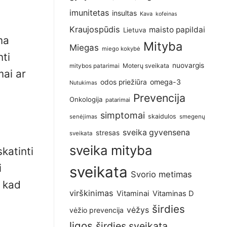
imunitetas
insultas
Kava
kofeinas
Kraujospūdis
maisto papildai
Lietuva
ma
Mityba
Miegas
miego kokybė
nti
nuovargis
Moterų sveikata
mitybos patarimai
mai ar
omega-3
odos priežiūra
Nutukimas
Prevencija
Onkologija
patarimai
simptomai
skaidulos
senėjimas
smegenų
sveika gyvensena
stresas
sveikata
sveika mityba
katinti
i
sveikata
Svorio metimas
, kad
virškinimas
Vitaminai
Vitaminas D
širdies
vėžys
vėžio prevencija
ligos
širdies sveikata