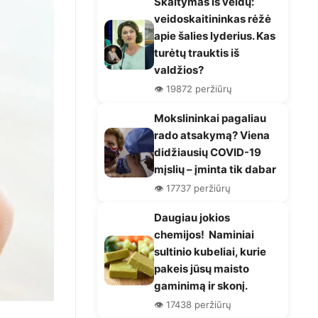
Skaitymas iš veidų:
veidoskaitininkas rėžė
apie šalies lyderius. Kas
turėtų trauktis iš
valdžios?
👁️ 19872 peržiūrų
Mokslininkai pagaliau
rado atsakymą? Viena
didžiausių COVID-19
mįslių – įminta tik dabar
👁️ 17737 peržiūrų
Daugiau jokios
chemijos! Naminiai
sultinio kubeliai, kurie
pakeis jūsų maisto
gaminimą ir skonį.
👁️ 17438 peržiūrų