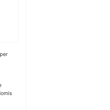
 per
e
iomis