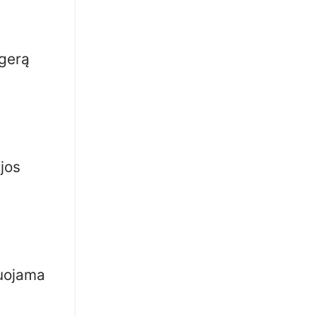
 gerą
jos
duojama