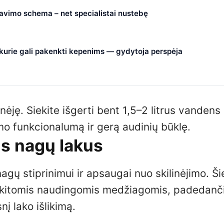
čiavimo schema – net specialistai nustebę
, kurie gali pakenkti kepenims — gydytoja perspėja
nėję. Siekite išgerti bent 1,5–2 litrus vandens
zmo funkcionalumą ir gerą audinių būklę.
us nagų lakus
 nagų stiprinimui ir apsaugai nuo skilinėjimo. Ši
ar kitomis naudingomis medžiagomis, padedanč
snį lako išlikimą.