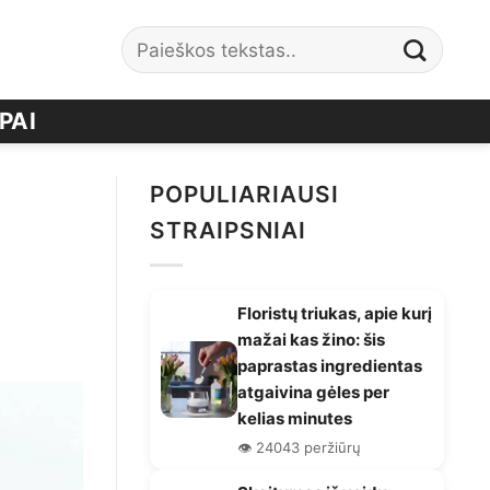
PAI
POPULIARIAUSI
STRAIPSNIAI
Floristų triukas, apie kurį
mažai kas žino: šis
paprastas ingredientas
atgaivina gėles per
kelias minutes
👁️ 24043 peržiūrų