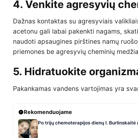
4. Venkite agresyvių ch
Dažnas kontaktas su agresyviais valikliais,
acetonu gali labai pakenkti nagams, ska
naudoti apsaugines pirštines namų ruošo
priemones be agresyvių cheminių medži
5. Hidratuokite organizm
Pakankamas vandens vartojimas yra svarbu
Rekomenduojame
Po trijų chemoterapijos dienų I. Burlinskaitė