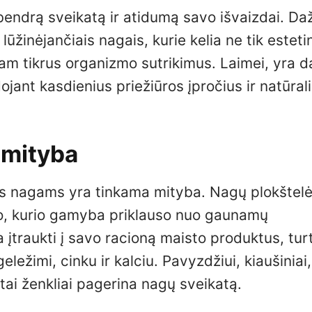
bendrą sveikatą ir atidumą savo išvaizdai. Da
lūžinėjančiais nagais, kurie kelia ne tik estetin
e tam tikrus organizmo sutrikimus. Laimei, yra
ojant kasdienius priežiūros įpročius ir natūral
 mityba
ems nagams yra tinkama mityba. Nagų plokštel
mo, kurio gamyba priklauso nuo gaunamų
a įtraukti į savo racioną maisto produktus, tur
eležimi, cinku ir kalciu. Pavyzdžiui, kiaušiniai,
tai ženkliai pagerina nagų sveikatą.