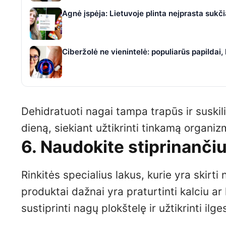
Agnė įspėja: Lietuvoje plinta neįprasta suk
Ciberžolė ne vienintelė: populiarūs papildai
Dehidratuoti nagai tampa trapūs ir suskili
dieną, siekiant užtikrinti tinkamą organi
6. Naudokite stiprinanči
Rinkitės specialius lakus, kurie yra skirti
produktai dažnai yra praturtinti kalciu 
sustiprinti nagų plokštelę ir užtikrinti ilge