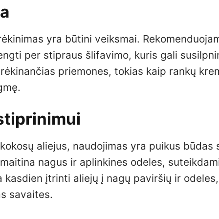
ra
rėkinimas yra būtini veiksmai. Rekomenduoja
gti per stipraus šlifavimo, kuris gali susilpni
rėkinančias priemones, tokias kaip rankų kre
ėgmę.
stiprinimui
r kokosų aliejus, naudojimas yra puikus būdas s
i maitina nagus ir aplinkines odeles, suteikdam
asdien įtrinti aliejų į nagų paviršių ir odeles
s savaites.