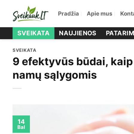
Skip
Pradžia
Apie mus
Kont
to
content
SVEIKATA
NAUJIENOS
PATARIM
SVEIKATA
9 efektyvūs būdai, kaip
namų sąlygomis
14
Bal