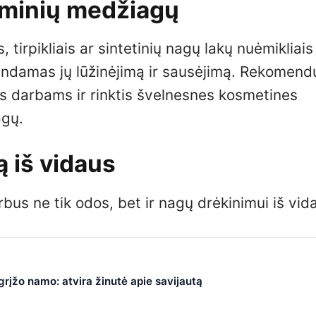
eminių medžiagų
 tirpikliais ar sintetinių nagų lakų nuėmikliais
tindamas jų lūžinėjimą ir sausėjimą. Rekomen
s darbams ir rinktis švelnesnes kosmetines
agų.
ą iš vidaus
s ne tik odos, bet ir nagų drėkinimui iš vid
 grįžo namo: atvira žinutė apie savijautą