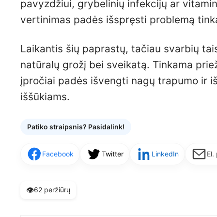
pavyzdžiui, grybelinių infekcijų ar vitam
vertinimas padės išspręsti problemą tink
Laikantis šių paprastų, tačiau svarbių taisy
natūralų grožį bei sveikatą. Tinkama pri
įpročiai padės išvengti nagų trapumo ir i
iššūkiams.
Patiko straipsnis? Pasidalink!
Facebook
Twitter
LinkedIn
El.
👁️
62 peržiūrų