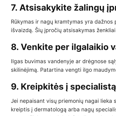
7. Atsisakykite žalingų įp
Rūkymas ir nagų kramtymas yra dažnos pri
išvaizdą. Šių įpročių atsisakymas ženklia
8. Venkite per ilgalaikio
Ilgas buvimas vandenyje ar drėgnose sąlyg
skilinėjimą. Patartina vengti ilgo maudym
9. Kreipkitės į specialist
Jei nepaisant visų priemonių nagai lieka 
kreiptis į dermatologą arba nagų specialis