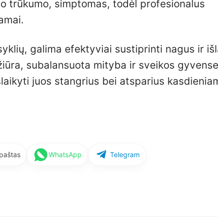
ino trūkumo, simptomas, todėl profesionalus
amai.
klių, galima efektyviai sustiprinti nagus ir išl
ežiūra, subalansuota mityba ir sveikos gyvens
šlaikyti juos stangrius bei atsparius kasdienia
 paštas
WhatsApp
Telegram