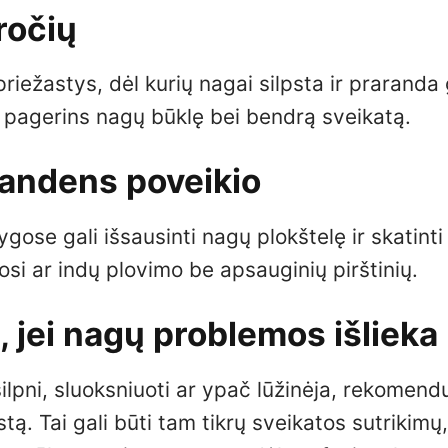
ročių
ežastys, dėl kurių nagai silpsta ir praranda
i pagerins nagų būklę bei bendrą sveikatą.
 vandens poveikio
ose gali išsausinti nagų plokštelę ir skatinti 
osi ar indų plovimo be apsauginių pirštinių.
ą, jei nagų problemos išlieka
silpni, sluoksniuoti ar ypač lūžinėja, rekomen
tą. Tai gali būti tam tikrų sveikatos sutrikimų,