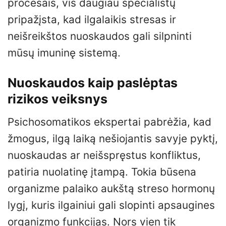
procesais, vis daugiau specialistų
pripažįsta, kad ilgalaikis stresas ir
neišreikštos nuoskaudos gali silpninti
mūsų imuninę sistemą.
Nuoskaudos kaip paslėptas
rizikos veiksnys
Psichosomatikos ekspertai pabrėžia, kad
žmogus, ilgą laiką nešiojantis savyje pyktį,
nuoskaudas ar neišspręstus konfliktus,
patiria nuolatinę įtampą. Tokia būsena
organizme palaiko aukštą streso hormonų
lygį, kuris ilgainiui gali slopinti apsaugines
organizmo funkcijas. Nors vien tik