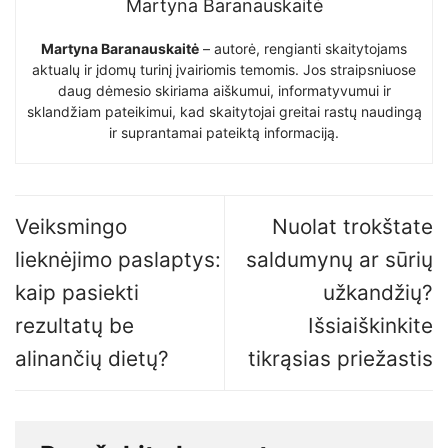
Martyna Baranauskaitė
Martyna Baranauskaitė
– autorė, rengianti skaitytojams
aktualų ir įdomų turinį įvairiomis temomis. Jos straipsniuose
daug dėmesio skiriama aiškumui, informatyvumui ir
sklandžiam pateikimui, kad skaitytojai greitai rastų naudingą
ir suprantamai pateiktą informaciją.
Veiksmingo
Nuolat trokštate
lieknėjimo paslaptys:
saldumynų ar sūrių
kaip pasiekti
užkandžių?
rezultatų be
Išsiaiškinkite
alinančių dietų?
tikrąsias priežastis