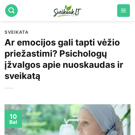
Skip
to
content
SVEIKATA
Ar emocijos gali tapti vėžio
priežastimi? Psichologų
įžvalgos apie nuoskaudas ir
sveikatą
10
Bal