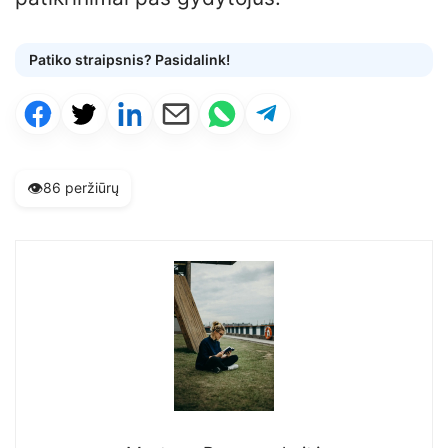
Patiko straipsnis? Pasidalink!
👁️
86 peržiūrų