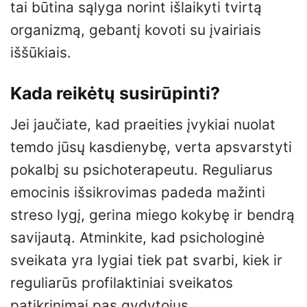
tai būtina sąlyga norint išlaikyti tvirtą
organizmą, gebantį kovoti su įvairiais
iššūkiais.
Kada reikėtų susirūpinti?
Jei jaučiate, kad praeities įvykiai nuolat
temdo jūsų kasdienybę, verta apsvarstyti
pokalbį su psichoterapeutu. Reguliarus
emocinis išsikrovimas padeda mažinti
streso lygį, gerina miego kokybę ir bendrą
savijautą. Atminkite, kad psichologinė
sveikata yra lygiai tiek pat svarbi, kiek ir
reguliarūs profilaktiniai sveikatos
patikrinimai pas gydytojus.