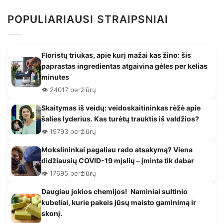
POPULIARIAUSI STRAIPSNIAI
Floristų triukas, apie kurį mažai kas žino: šis
paprastas ingredientas atgaivina gėles per kelias
minutes
👁️ 24017 peržiūrų
Skaitymas iš veidų: veidoskaitininkas rėžė apie
šalies lyderius. Kas turėtų trauktis iš valdžios?
👁️ 19793 peržiūrų
Mokslininkai pagaliau rado atsakymą? Viena
didžiausių COVID-19 mįslių – įminta tik dabar
👁️ 17695 peržiūrų
Daugiau jokios chemijos! Naminiai sultinio
kubeliai, kurie pakeis jūsų maisto gaminimą ir
skonį.