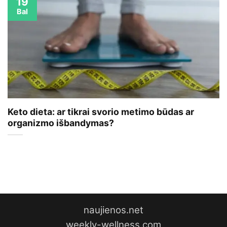
19
Bal
Keto dieta: ar tikrai svorio metimo būdas ar
organizmo išbandymas?
naujienos.net
weekly-wellness.com