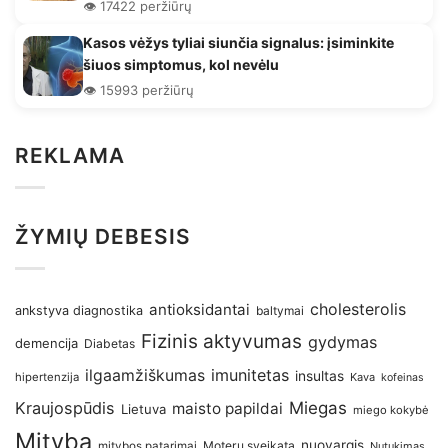
👁️ 17422 peržiūrų
Kasos vėžys tyliai siunčia signalus: įsiminkite
šiuos simptomus, kol nevėlu
👁️ 15993 peržiūrų
REKLAMA
ŽYMIŲ DEBESIS
antioksidantai
cholesterolis
ankstyva diagnostika
baltymai
Fizinis aktyvumas
gydymas
demencija
Diabetas
imunitetas
ilgaamžiškumas
insultas
hipertenzija
Kava
kofeinas
Kraujospūdis
Miegas
maisto papildai
Lietuva
miego kokybė
Mityba
nuovargis
Moterų sveikata
mitybos patarimai
Nutukimas