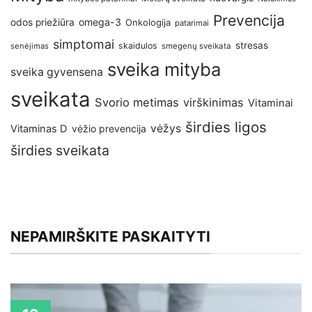
Prevencija
omega-3
odos priežiūra
Onkologija
patarimai
simptomai
stresas
skaidulos
senėjimas
smegenų sveikata
sveika mityba
sveika gyvensena
sveikata
Svorio metimas
virškinimas
Vitaminai
širdies ligos
vėžys
Vitaminas D
vėžio prevencija
širdies sveikata
NEPAMIRŠKITE PASKAITYTI