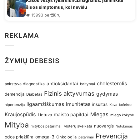
Kasos vėžys tyliai siunčia signalus: įsiminkite
šiuos simptomus, kol nevėlu
👁️ 15993 peržiūrų
REKLAMA
ŽYMIŲ DEBESIS
antioksidantai
cholesterolis
ankstyva diagnostika
baltymai
Fizinis aktyvumas
gydymas
demencija
Diabetas
imunitetas
ilgaamžiškumas
insultas
hipertenzija
Kava
kofeinas
Kraujospūdis
Miegas
maisto papildai
Lietuva
miego kokybė
Mityba
nuovargis
Moterų sveikata
mitybos patarimai
Nutukimas
Prevencija
omega-3
odos priežiūra
Onkologija
patarimai