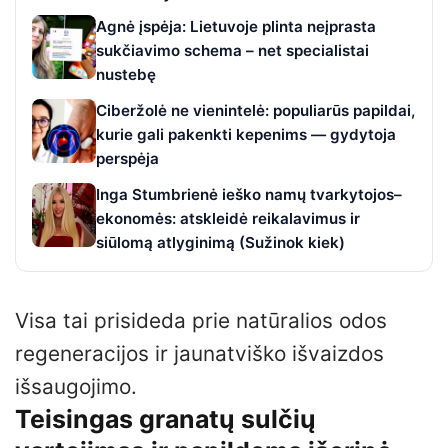
Agnė įspėja: Lietuvoje plinta neįprasta
sukčiavimo schema – net specialistai
nustebę
Ciberžolė ne vienintelė: populiarūs papildai,
kurie gali pakenkti kepenims — gydytoja
perspėja
Inga Stumbrienė ieško namų tvarkytojos–
ekonomės: atskleidė reikalavimus ir
siūlomą atlyginimą (Sužinok kiek)
Visa tai prisideda prie natūralios odos
regeneracijos ir jaunatviško išvaizdos
išsaugojimo.
Teisingas granatų sulčių