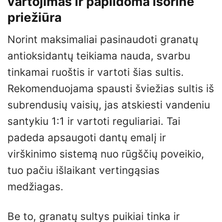
vartojimas ir papildoma išorinė
priežiūra
Norint maksimaliai pasinaudoti granatų
antioksidantų teikiama nauda, svarbu
tinkamai ruoštis ir vartoti šias sultis.
Rekomenduojama spausti šviežias sultis iš
subrendusių vaisių, jas atskiesti vandeniu
santykiu 1:1 ir vartoti reguliariai. Tai
padeda apsaugoti dantų emalį ir
virškinimo sistemą nuo rūgščių poveikio,
tuo pačiu išlaikant vertingąsias
medžiagas.
Be to, granatų sultys puikiai tinka ir