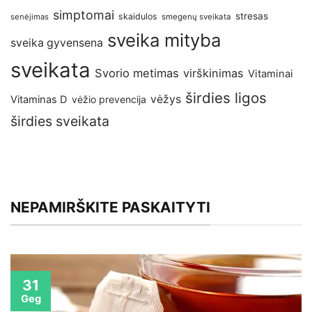
simptomai
stresas
skaidulos
senėjimas
smegenų sveikata
sveika mityba
sveika gyvensena
sveikata
Svorio metimas
virškinimas
Vitaminai
širdies ligos
vėžys
Vitaminas D
vėžio prevencija
širdies sveikata
NEPAMIRŠKITE PASKAITYTI
31
Geg