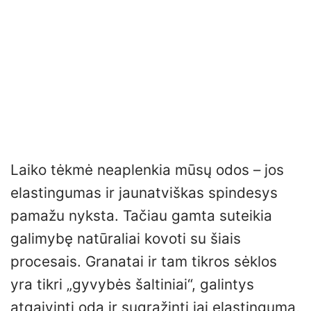
Laiko tėkmė neaplenkia mūsų odos – jos
elastingumas ir jaunatviškas spindesys
pamažu nyksta. Tačiau gamta suteikia
galimybę natūraliai kovoti su šiais
procesais. Granatai ir tam tikros sėklos
yra tikri „gyvybės šaltiniai“, galintys
atgaivinti odą ir sugrąžinti jai elastingumą,