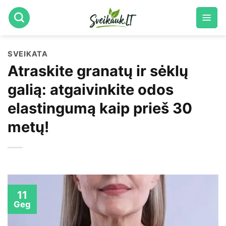
Skip
to
content
SVEIKATA
Atraskite granatų ir sėklų
galią: atgaivinkite odos
elastingumą kaip prieš 30
metų!
11
Geg