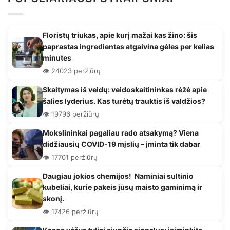
Floristų triukas, apie kurį mažai kas žino: šis
paprastas ingredientas atgaivina gėles per kelias
minutes
👁️ 24023 peržiūrų
Skaitymas iš veidų: veidoskaitininkas rėžė apie
šalies lyderius. Kas turėtų trauktis iš valdžios?
👁️ 19796 peržiūrų
Mokslininkai pagaliau rado atsakymą? Viena
didžiausių COVID-19 mįslių – įminta tik dabar
👁️ 17701 peržiūrų
Daugiau jokios chemijos! Naminiai sultinio
kubeliai, kurie pakeis jūsų maisto gaminimą ir
skonį.
👁️ 17426 peržiūrų