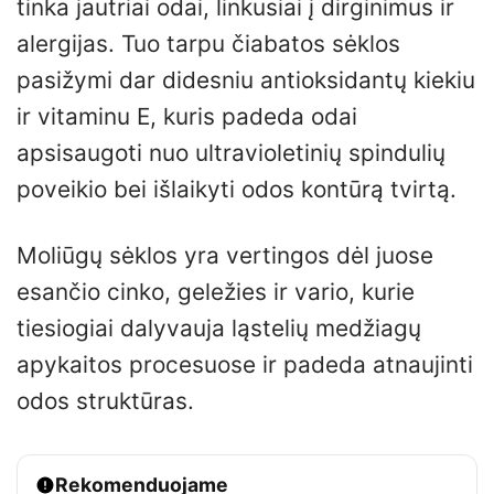
tinka jautriai odai, linkusiai į dirginimus ir
alergijas. Tuo tarpu čiabatos sėklos
pasižymi dar didesniu antioksidantų kiekiu
ir vitaminu E, kuris padeda odai
apsisaugoti nuo ultravioletinių spindulių
poveikio bei išlaikyti odos kontūrą tvirtą.
Moliūgų sėklos yra vertingos dėl juose
esančio cinko, geležies ir vario, kurie
tiesiogiai dalyvauja ląstelių medžiagų
apykaitos procesuose ir padeda atnaujinti
odos struktūras.
Rekomenduojame