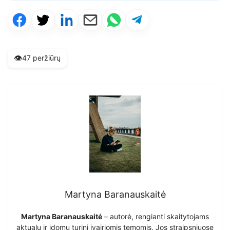
👁️
47 peržiūrų
Martyna Baranauskaitė
Martyna Baranauskaitė
– autorė, rengianti skaitytojams
aktualų ir įdomų turinį įvairiomis temomis. Jos straipsniuose