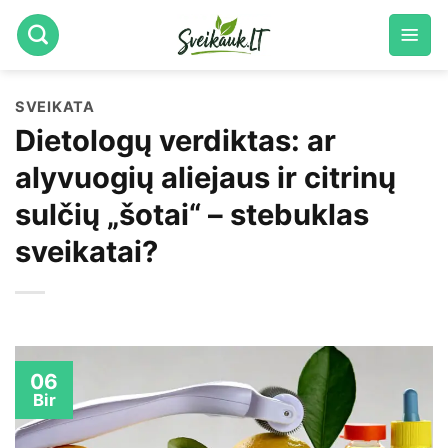
Skip
to
content
SVEIKATA
Dietologų verdiktas: ar
alyvuogių aliejaus ir citrinų
sulčių „šotai“ – stebuklas
sveikatai?
06
Bir