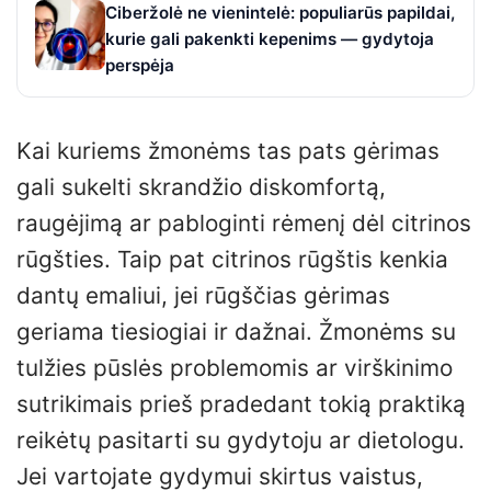
Ciberžolė ne vienintelė: populiarūs papildai,
kurie gali pakenkti kepenims — gydytoja
perspėja
Kai kuriems žmonėms tas pats gėrimas
gali sukelti skrandžio diskomfortą,
raugėjimą ar pabloginti rėmenį dėl citrinos
rūgšties. Taip pat citrinos rūgštis kenkia
dantų emaliui, jei rūgščias gėrimas
geriama tiesiogiai ir dažnai. Žmonėms su
tulžies pūslės problemomis ar virškinimo
sutrikimais prieš pradedant tokią praktiką
reikėtų pasitarti su gydytoju ar dietologu.
Jei vartojate gydymui skirtus vaistus,