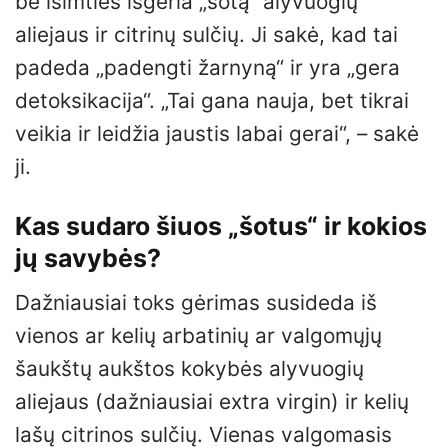
be išimties išgeria „šotą“ alyvuogių
aliejaus ir citrinų sulčių. Ji sakė, kad tai
padeda „padengti žarnyną“ ir yra „gera
detoksikacija“. „Tai gana nauja, bet tikrai
veikia ir leidžia jaustis labai gerai“, – sakė
ji.
Kas sudaro šiuos „šotus“ ir kokios
jų savybės?
Dažniausiai toks gėrimas susideda iš
vienos ar kelių arbatinių ar valgomųjų
šaukštų aukštos kokybės alyvuogių
aliejaus (dažniausiai extra virgin) ir kelių
lašų citrinos sulčių. Vienas valgomasis