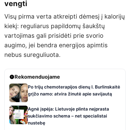
vengti
Visų pirma verta atkreipti dėmesį į kalorijų
kiekį: reguliarus papildomų šaukštų
vartojimas gali prisidėti prie svorio
augimo, jei bendra energijos apimtis
nebus sureguliuota.
Rekomenduojame
Po trijų chemoterapijos dienų I. Burlinskaitė
grįžo namo: atvira žinutė apie savijautą
Agnė įspėja: Lietuvoje plinta neįprasta
sukčiavimo schema – net specialistai
nustebę