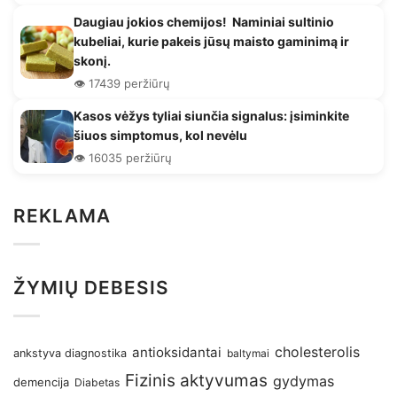
Daugiau jokios chemijos! Naminiai sultinio
kubeliai, kurie pakeis jūsų maisto gaminimą ir
skonį.
👁️ 17439 peržiūrų
Kasos vėžys tyliai siunčia signalus: įsiminkite
šiuos simptomus, kol nevėlu
👁️ 16035 peržiūrų
REKLAMA
ŽYMIŲ DEBESIS
antioksidantai
cholesterolis
ankstyva diagnostika
baltymai
Fizinis aktyvumas
gydymas
demencija
Diabetas