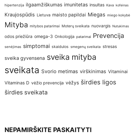
imunitetas
ilgaamžiškumas
insultas
hipertenzija
Kava
kofeinas
Kraujospūdis
Miegas
maisto papildai
Lietuva
miego kokybė
Mityba
nuovargis
Moterų sveikata
mitybos patarimai
Nutukimas
Prevencija
omega-3
odos priežiūra
Onkologija
patarimai
simptomai
stresas
skaidulos
senėjimas
smegenų sveikata
sveika mityba
sveika gyvensena
sveikata
Svorio metimas
virškinimas
Vitaminai
širdies ligos
vėžys
Vitaminas D
vėžio prevencija
širdies sveikata
NEPAMIRŠKITE PASKAITYTI