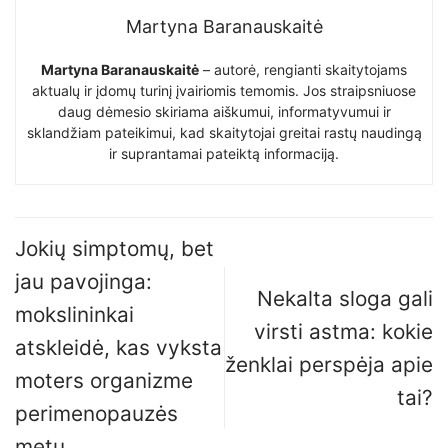
Martyna Baranauskaitė
Martyna Baranauskaitė
– autorė, rengianti skaitytojams
aktualų ir įdomų turinį įvairiomis temomis. Jos straipsniuose
daug dėmesio skiriama aiškumui, informatyvumui ir
sklandžiam pateikimui, kad skaitytojai greitai rastų naudingą
ir suprantamai pateiktą informaciją.
Jokių simptomų, bet
jau pavojinga:
Nekalta sloga gali
mokslininkai
virsti astma: kokie
atskleidė, kas vyksta
ženklai perspėja apie
moters organizme
tai?
perimenopauzės
metu