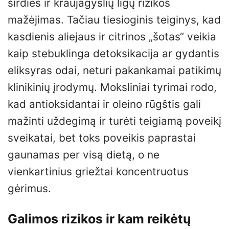
širdies ir kraujagyslių ligų rizikos
mažėjimas. Tačiau tiesioginis teiginys, kad
kasdienis aliejaus ir citrinos „šotas“ veikia
kaip stebuklinga detoksikacija ar gydantis
eliksyras odai, neturi pakankamai patikimų
klinikinių įrodymų. Moksliniai tyrimai rodo,
kad antioksidantai ir oleino rūgštis gali
mažinti uždegimą ir turėti teigiamą poveikį
sveikatai, bet toks poveikis paprastai
gaunamas per visą dietą, o ne
vienkartinius griežtai koncentruotus
gėrimus.
Galimos rizikos ir kam reikėtų