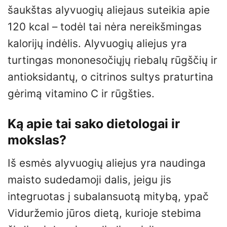
šaukštas alyvuogių aliejaus suteikia apie
120 kcal – todėl tai nėra nereikšmingas
kalorijų indėlis. Alyvuogių aliejus yra
turtingas mononesočiųjų riebalų rūgščių ir
antioksidantų, o citrinos sultys praturtina
gėrimą vitamino C ir rūgšties.
Ką apie tai sako dietologai ir
mokslas?
Iš esmės alyvuogių aliejus yra naudinga
maisto sudedamoji dalis, jeigu jis
integruotas į subalansuotą mitybą, ypač
Viduržemio jūros dietą, kurioje stebima