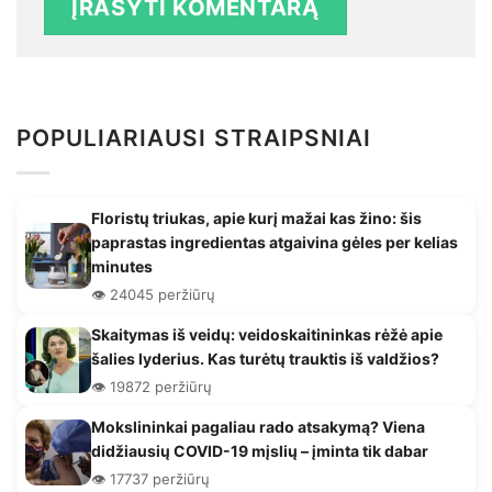
POPULIARIAUSI STRAIPSNIAI
Floristų triukas, apie kurį mažai kas žino: šis
paprastas ingredientas atgaivina gėles per kelias
minutes
👁️ 24045 peržiūrų
Skaitymas iš veidų: veidoskaitininkas rėžė apie
šalies lyderius. Kas turėtų trauktis iš valdžios?
👁️ 19872 peržiūrų
Mokslininkai pagaliau rado atsakymą? Viena
didžiausių COVID-19 mįslių – įminta tik dabar
👁️ 17737 peržiūrų