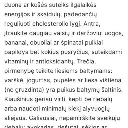
duona ar košės suteiks ilgalaikės
energijos ir skaidulų, padedančių
reguliuoti cholesterolio lygį. Antra,
įtraukite daugiau vaisių ir daržovių: uogos,
bananai, obuoliai ar špinatai puikiai
papildys bet kokius pusryčius, suteikdami
vitaminų ir antioksidantų. Trečia,
pirmenybę teikite liesiems baltymams:
varškė, jogurtas, pupelės ar liesa vištiena
(ne gruzdinta) yra puikus baltymų šaltinis.
Kiaušinius geriau virti, kepti be riebalų
arba naudoti minimalų kiekį alyvuogių
aliejaus. Galiausiai, nepamirškite sveikųjų
riebalų: avokadas, riešutai, sėklos ar