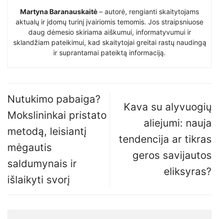
Martyna Baranauskaitė
– autorė, rengianti skaitytojams
aktualų ir įdomų turinį įvairiomis temomis. Jos straipsniuose
daug dėmesio skiriama aiškumui, informatyvumui ir
sklandžiam pateikimui, kad skaitytojai greitai rastų naudingą
ir suprantamai pateiktą informaciją.
Nutukimo pabaiga?
Kava su alyvuogių
Mokslininkai pristato
aliejumi: nauja
metodą, leisiantį
tendencija ar tikras
mėgautis
geros savijautos
saldumynais ir
eliksyras?
išlaikyti svorį