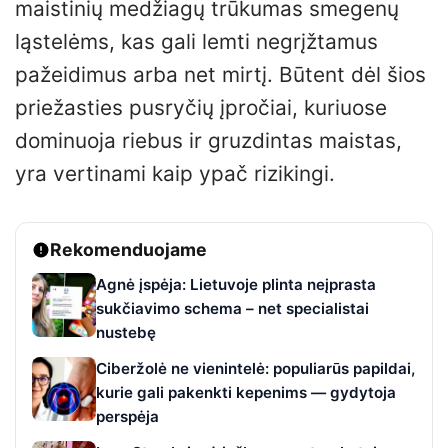
maistinių medžiagų trūkumas smegenų
ląstelėms, kas gali lemti negrįžtamus
pažeidimus arba net mirtį. Būtent dėl šios
priežasties pusryčių įpročiai, kuriuose
dominuoja riebus ir gruzdintas maistas,
yra vertinami kaip ypač rizikingi.
Rekomenduojame
Agnė įspėja: Lietuvoje plinta neįprasta
sukčiavimo schema – net specialistai
nustebę
Ciberžolė ne vienintelė: populiarūs papildai,
kurie gali pakenkti kepenims — gydytoja
perspėja