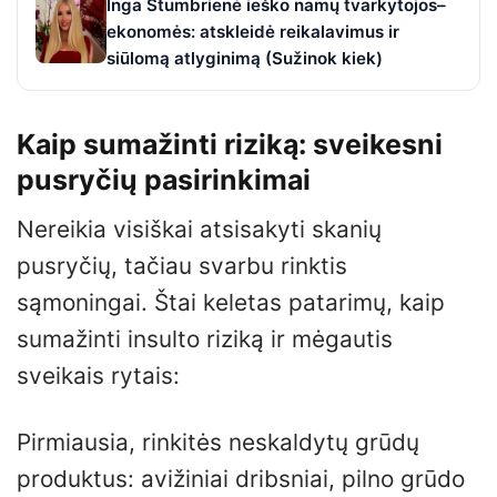
Inga Stumbrienė ieško namų tvarkytojos–
ekonomės: atskleidė reikalavimus ir
siūlomą atlyginimą (Sužinok kiek)
Kaip sumažinti riziką: sveikesni
pusryčių pasirinkimai
Nereikia visiškai atsisakyti skanių
pusryčių, tačiau svarbu rinktis
sąmoningai. Štai keletas patarimų, kaip
sumažinti insulto riziką ir mėgautis
sveikais rytais:
Pirmiausia, rinkitės neskaldytų grūdų
produktus: avižiniai dribsniai, pilno grūdo