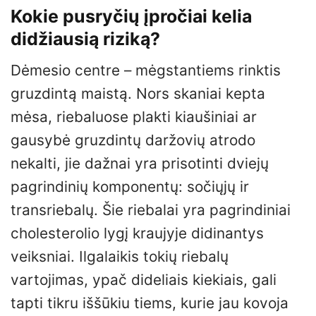
Kokie pusryčių įpročiai kelia
didžiausią riziką?
Dėmesio centre – mėgstantiems rinktis
gruzdintą maistą. Nors skaniai kepta
mėsa, riebaluose plakti kiaušiniai ar
gausybė gruzdintų daržovių atrodo
nekalti, jie dažnai yra prisotinti dviejų
pagrindinių komponentų: sočiųjų ir
transriebalų. Šie riebalai yra pagrindiniai
cholesterolio lygį kraujyje didinantys
veiksniai. Ilgalaikis tokių riebalų
vartojimas, ypač dideliais kiekiais, gali
tapti tikru iššūkiu tiems, kurie jau kovoja