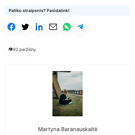
Patiko straipsnis? Pasidalink!
👁️
92 peržiūrų
Martyna Baranauskaitė