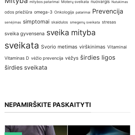
Mityba
nuovargis
Moterų sveikata
mitybos patarimai
Nutukimas
Prevencija
omega-3
odos priežiūra
Onkologija
patarimai
simptomai
stresas
skaidulos
senėjimas
smegenų sveikata
sveika mityba
sveika gyvensena
sveikata
Svorio metimas
virškinimas
Vitaminai
širdies ligos
vėžys
Vitaminas D
vėžio prevencija
širdies sveikata
NEPAMIRŠKITE PASKAITYTI