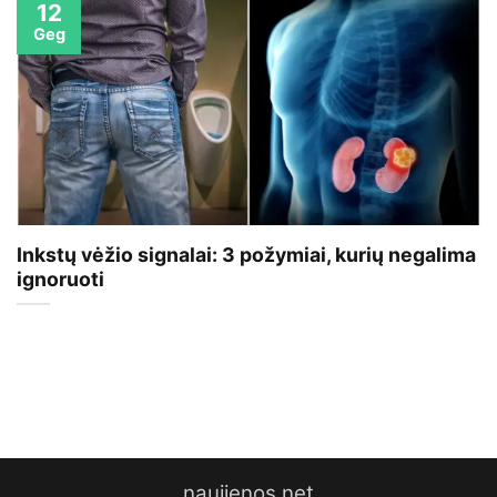
12
Geg
Inkstų vėžio signalai: 3 požymiai, kurių negalima
ignoruoti
naujienos.net