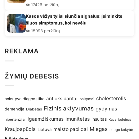
👁️ 17426 peržiūrų
Kasos vėžys tyliai siunčia signalus: įsiminkite
šiuos simptomus, kol nevėlu
👁️ 15993 peržiūrų
REKLAMA
ŽYMIŲ DEBESIS
antioksidantai
cholesterolis
ankstyva diagnostika
baltymai
Fizinis aktyvumas
gydymas
demencija
Diabetas
imunitetas
ilgaamžiškumas
insultas
hipertenzija
Kava
kofeinas
Kraujospūdis
Miegas
maisto papildai
Lietuva
miego kokybė