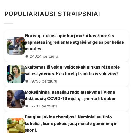
POPULIARIAUSI STRAIPSNIAI
Floristų triukas, apie kurį mažai kas žino: šis
paprastas ingredientas atgaivina gėles per kelias
minutes
👁️ 24024 peržiūrų
Skaitymas iš veidų: veidoskaitininkas rėžė apie
šalies lyderius. Kas turėtų trauktis iš valdžios?
👁️ 19796 peržiūrų
Mokslininkai pagaliau rado atsakymą? Viena
didžiausių COVID-19 mįslių – įminta tik dabar
👁️ 17703 peržiūrų
Daugiau jokios chemijos! Naminiai sultinio
kubeliai, kurie pakeis jūsų maisto gaminimą ir
skonį.