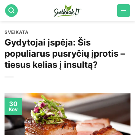
Skip
to
content
SVEIKATA
Gydytojai įspėja: Šis
populiarus pusryčių įprotis –
tiesus kelias į insultą?
30
Kov