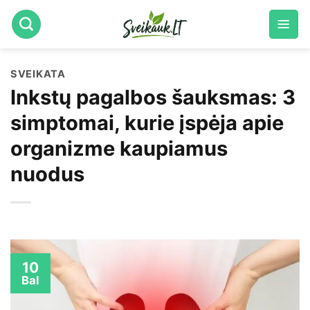
Skip
to
content
SVEIKATA
Inkstų pagalbos šauksmas: 3
simptomai, kurie įspėja apie
organizme kaupiamus
nuodus
10
Bal