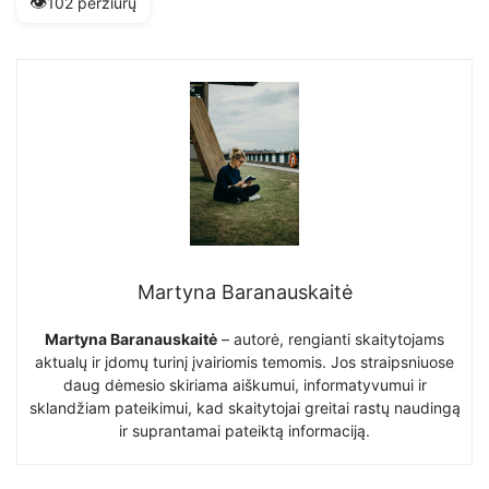
👁️
102 peržiūrų
Martyna Baranauskaitė
Martyna Baranauskaitė
– autorė, rengianti skaitytojams
aktualų ir įdomų turinį įvairiomis temomis. Jos straipsniuose
daug dėmesio skiriama aiškumui, informatyvumui ir
sklandžiam pateikimui, kad skaitytojai greitai rastų naudingą
ir suprantamai pateiktą informaciją.