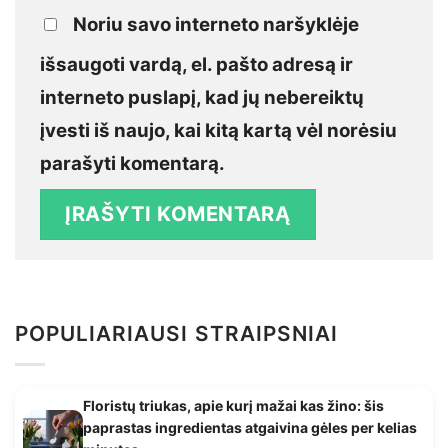
Noriu savo interneto naršyklėje
išsaugoti vardą, el. pašto adresą ir
interneto puslapį, kad jų nebereiktų
įvesti iš naujo, kai kitą kartą vėl norėsiu
parašyti komentarą.
POPULIARIAUSI STRAIPSNIAI
Floristų triukas, apie kurį mažai kas žino: šis
paprastas ingredientas atgaivina gėles per kelias