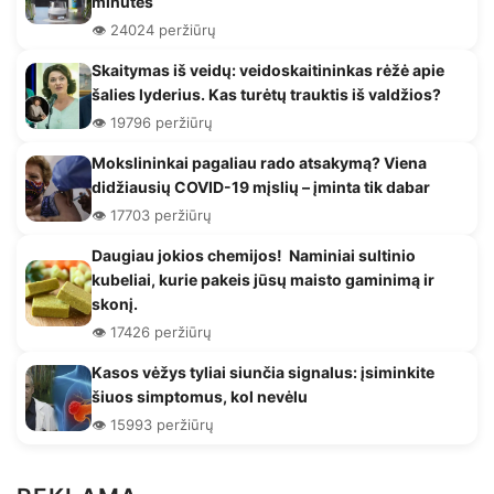
minutes
👁️ 24024 peržiūrų
Skaitymas iš veidų: veidoskaitininkas rėžė apie
šalies lyderius. Kas turėtų trauktis iš valdžios?
👁️ 19796 peržiūrų
Mokslininkai pagaliau rado atsakymą? Viena
didžiausių COVID-19 mįslių – įminta tik dabar
👁️ 17703 peržiūrų
Daugiau jokios chemijos! Naminiai sultinio
kubeliai, kurie pakeis jūsų maisto gaminimą ir
skonį.
👁️ 17426 peržiūrų
Kasos vėžys tyliai siunčia signalus: įsiminkite
šiuos simptomus, kol nevėlu
👁️ 15993 peržiūrų