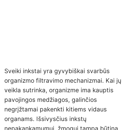
Sveiki inkstai yra gyvybiškai svarbūs
organizmo filtravimo mechanizmai. Kai jų
veikla sutrinka, organizme ima kauptis
pavojingos medžiagos, galinčios
negrįžtamai pakenkti kitiems vidaus
organams. Išsivysčius inkstų
nepakankamumui, žmogui tampa būtina