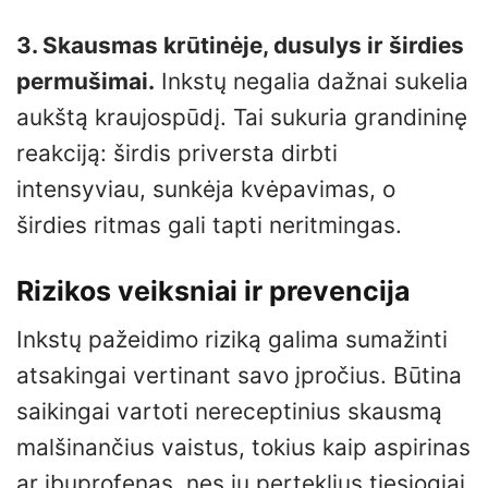
3. Skausmas krūtinėje, dusulys ir širdies
permušimai.
Inkstų negalia dažnai sukelia
aukštą kraujospūdį. Tai sukuria grandininę
reakciją: širdis priversta dirbti
intensyviau, sunkėja kvėpavimas, o
širdies ritmas gali tapti neritmingas.
Rizikos veiksniai ir prevencija
Inkstų pažeidimo riziką galima sumažinti
atsakingai vertinant savo įpročius. Būtina
saikingai vartoti nereceptinius skausmą
malšinančius vaistus, tokius kaip aspirinas
ar ibuprofenas, nes jų perteklius tiesiogiai