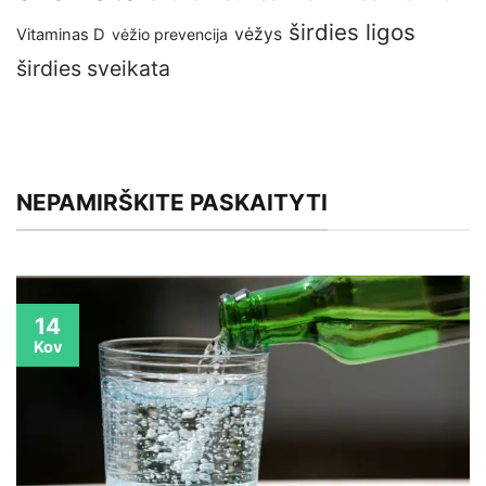
širdies ligos
vėžys
Vitaminas D
vėžio prevencija
širdies sveikata
NEPAMIRŠKITE PASKAITYTI
14
Kov