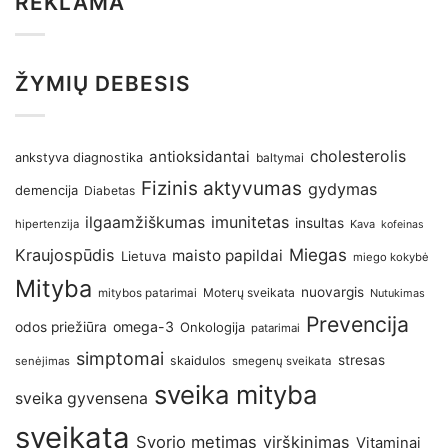
REKLAMA
ŽYMIŲ DEBESIS
antioksidantai
cholesterolis
ankstyva diagnostika
baltymai
Fizinis aktyvumas
gydymas
demencija
Diabetas
imunitetas
ilgaamžiškumas
insultas
hipertenzija
Kava
kofeinas
Kraujospūdis
Miegas
maisto papildai
Lietuva
miego kokybė
Mityba
nuovargis
Moterų sveikata
mitybos patarimai
Nutukimas
Prevencija
omega-3
odos priežiūra
Onkologija
patarimai
simptomai
stresas
skaidulos
senėjimas
smegenų sveikata
sveika mityba
sveika gyvensena
sveikata
Svorio metimas
virškinimas
Vitaminai