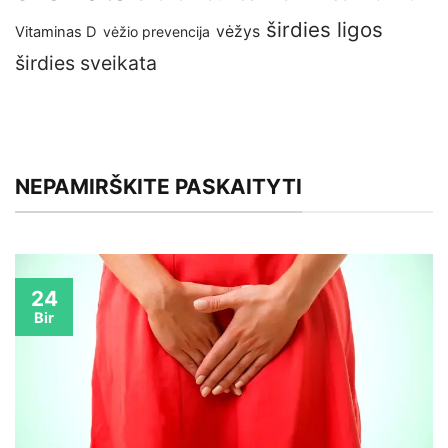
širdies ligos
vėžys
Vitaminas D
vėžio prevencija
širdies sveikata
NEPAMIRŠKITE PASKAITYTI
24
Bir