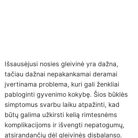
Išsausėjusi nosies gleivinė yra dažna,
tačiau dažnai nepakankamai deramai
įvertinama problema, kuri gali ženkliai
pabloginti gyvenimo kokybę. Šios būklės
simptomus svarbu laiku atpažinti, kad
būtų galima užkirsti kelią rimtesnėms
komplikacijoms ir išvengti nepatogumų,
atsirandančių dėl gleivinės disbalanso.