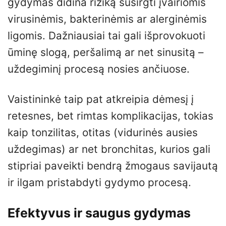
gydymas didina riziką susirgti įvairiomis
virusinėmis, bakterinėmis ar alerginėmis
ligomis. Dažniausiai tai gali išprovokuoti
ūminę slogą, peršalimą ar net sinusitą –
uždegiminį procesą nosies ančiuose.
Vaistininkė taip pat atkreipia dėmesį į
retesnes, bet rimtas komplikacijas, tokias
kaip tonzilitas, otitas (vidurinės ausies
uždegimas) ar net bronchitas, kurios gali
stipriai paveikti bendrą žmogaus savijautą
ir ilgam pristabdyti gydymo procesą.
Efektyvus ir saugus gydymas