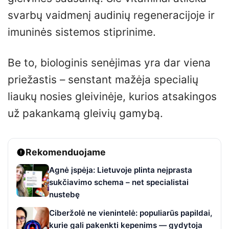
svarbų vaidmenį audinių regeneracijoje ir
imuninės sistemos stiprinime.
Be to, biologinis senėjimas yra dar viena
priežastis – senstant mažėja specialių
liaukų nosies gleivinėje, kurios atsakingos
už pakankamą gleivių gamybą.
Rekomenduojame
Agnė įspėja: Lietuvoje plinta neįprasta
sukčiavimo schema – net specialistai
nustebę
Ciberžolė ne vienintelė: populiarūs papildai,
kurie gali pakenkti kepenims — gydytoja