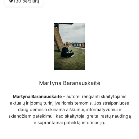
👁️
130 peržiūrų
Martyna Baranauskaitė
Martyna Baranauskaitė
– autorė, rengianti skaitytojams
aktualų ir įdomų turinį įvairiomis temomis. Jos straipsniuose
daug dėmesio skiriama aiškumui, informatyvumui ir
sklandžiam pateikimui, kad skaitytojai greitai rastų naudingą
ir suprantamai pateiktą informaciją.