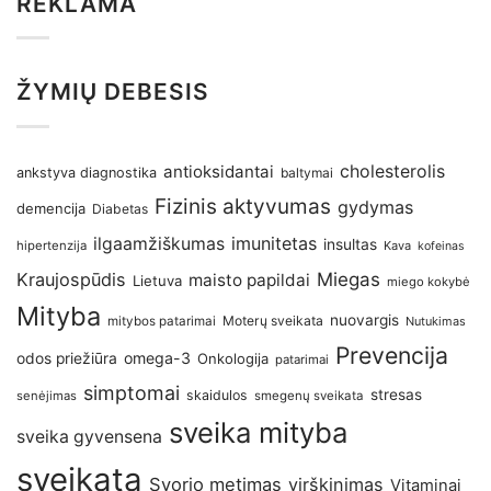
REKLAMA
ŽYMIŲ DEBESIS
antioksidantai
cholesterolis
ankstyva diagnostika
baltymai
Fizinis aktyvumas
gydymas
demencija
Diabetas
imunitetas
ilgaamžiškumas
insultas
hipertenzija
Kava
kofeinas
Kraujospūdis
Miegas
maisto papildai
Lietuva
miego kokybė
Mityba
nuovargis
Moterų sveikata
mitybos patarimai
Nutukimas
Prevencija
omega-3
odos priežiūra
Onkologija
patarimai
simptomai
stresas
skaidulos
senėjimas
smegenų sveikata
sveika mityba
sveika gyvensena
sveikata
Svorio metimas
virškinimas
Vitaminai