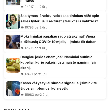
minutes
👁️ 24017 peržiūrų
Skaitymas iš veidų: veidoskaitininkas rėžė apie
šalies lyderius. Kas turėtų trauktis iš valdžios?
👁️ 19793 peržiūrų
Mokslininkai pagaliau rado atsakymą? Viena
didžiausių COVID-19 mįslių – įminta tik dabar
👁️ 17695 peržiūrų
Daugiau jokios chemijos! Naminiai sultinio
kubeliai, kurie pakeis jūsų maisto gaminimą ir
skonį.
👁️ 17421 peržiūrų
Kasos vėžys tyliai siunčia signalus: įsiminkite
šiuos simptomus, kol nevėlu
👁️ 15983 peržiūrų