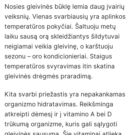
Nosies gleivinės būklę lemia daug įvairių
veiksnių. Vienas svarbiausių yra aplinkos
temperatūros pokyčiai. Šaltuoju metų
laiku sausą orą skleidžiantys šildytuvai
neigiamai veikia gleivinę, o karštuoju
sezonu – oro kondicionieriai. Staigus
temperatūros svyravimas itin skatina
gleivinės drėgmės praradimą.
Kita svarbi priežastis yra nepakankamas
organizmo hidratavimas. Reikšminga
atkreipti dėmesį ir į vitamino A bei D
trūkumą organizme, kuris gali sąlygoti
gleivinės sausumą. Šie vitaminai atlieka