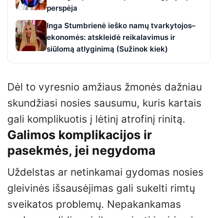
perspėja
Inga Stumbrienė ieško namų tvarkytojos–
ekonomės: atskleidė reikalavimus ir
siūlomą atlyginimą (Sužinok kiek)
Dėl to vyresnio amžiaus žmonės dažniau
skundžiasi nosies sausumu, kuris kartais
gali komplikuotis į lėtinį atrofinį rinitą.
Galimos komplikacijos ir
pasekmės, jei negydoma
Uždelstas ar netinkamai gydomas nosies
gleivinės išsausėjimas gali sukelti rimtų
sveikatos problemų. Nepakankamas