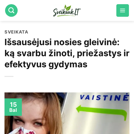
Skip
to
content
SVEIKATA
Išsausėjusi nosies gleivinė:
ką svarbu žinoti, priežastys ir
efektyvus gydymas
15
Bal