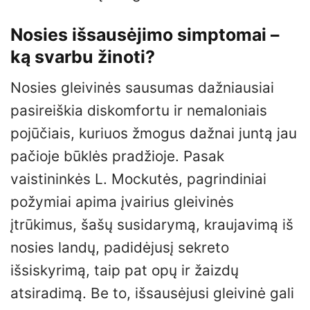
Nosies išsausėjimo simptomai –
ką svarbu žinoti?
Nosies gleivinės sausumas dažniausiai
pasireiškia diskomfortu ir nemaloniais
pojūčiais, kuriuos žmogus dažnai juntą jau
pačioje būklės pradžioje. Pasak
vaistininkės L. Mockutės, pagrindiniai
požymiai apima įvairius gleivinės
įtrūkimus, šašų susidarymą, kraujavimą iš
nosies landų, padidėjusį sekreto
išsiskyrimą, taip pat opų ir žaizdų
atsiradimą. Be to, išsausėjusi gleivinė gali