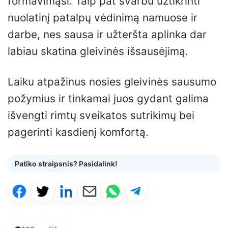
formavimąsi. Taip pat svarbu užtikrinti
nuolatinį patalpų vėdinimą namuose ir
darbe, nes sausa ir užteršta aplinka dar
labiau skatina gleivinės išsausėjimą.
Laiku atpažinus nosies gleivinės sausumo
požymius ir tinkamai juos gydant galima
išvengti rimtų sveikatos sutrikimų bei
pagerinti kasdienį komfortą.
Patiko straipsnis? Pasidalink!