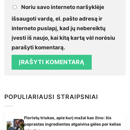
Noriu savo interneto naršyklėje
išsaugoti vardą, el. pašto adresą ir
interneto puslapį, kad jų nebereiktų
įvesti iš naujo, kai kitą kartą vėl norėsiu
parašyti komentarą.
POPULIARIAUSI STRAIPSNIAI
Floristų triukas, apie kurį mažai kas žino: šis
paprastas ingredientas atgaivina gėles per kelias