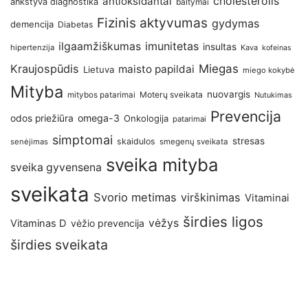
antioksidantai
cholesterolis
ankstyva diagnostika
baltymai
Fizinis aktyvumas
gydymas
demencija
Diabetas
imunitetas
ilgaamžiškumas
insultas
hipertenzija
Kava
kofeinas
Kraujospūdis
Miegas
maisto papildai
Lietuva
miego kokybė
Mityba
nuovargis
Moterų sveikata
mitybos patarimai
Nutukimas
Prevencija
omega-3
odos priežiūra
Onkologija
patarimai
simptomai
stresas
skaidulos
senėjimas
smegenų sveikata
sveika mityba
sveika gyvensena
sveikata
Svorio metimas
virškinimas
Vitaminai
širdies ligos
vėžys
Vitaminas D
vėžio prevencija
širdies sveikata