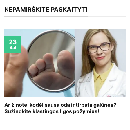
NEPAMIRŠKITE PASKAITYTI
23
Bal
Ar žinote, kodėl sausa oda ir tirpsta galūnės?
Sužinokite klastingos ligos požymius!