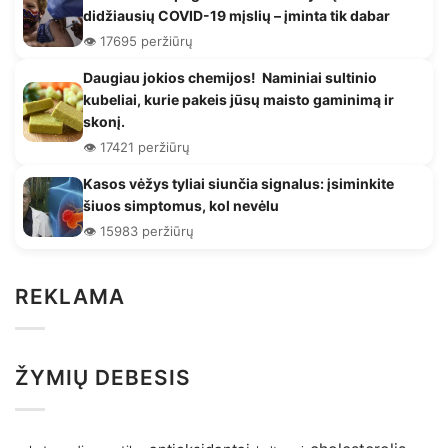
didžiausių COVID-19 mįslių – įminta tik dabar
👁️ 17695 peržiūrų
Daugiau jokios chemijos! Naminiai sultinio
kubeliai, kurie pakeis jūsų maisto gaminimą ir
skonį.
👁️ 17421 peržiūrų
Kasos vėžys tyliai siunčia signalus: įsiminkite
šiuos simptomus, kol nevėlu
👁️ 15983 peržiūrų
REKLAMA
ŽYMIŲ DEBESIS