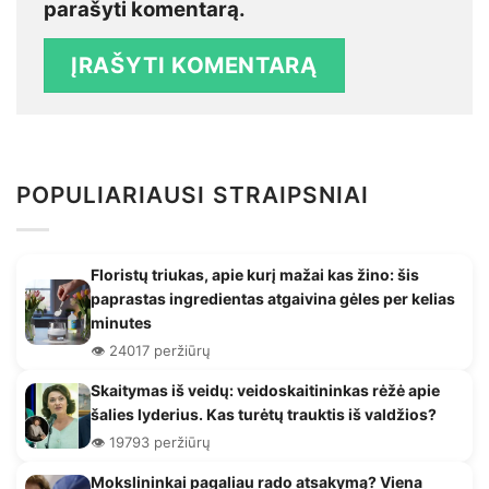
parašyti komentarą.
POPULIARIAUSI STRAIPSNIAI
Floristų triukas, apie kurį mažai kas žino: šis
paprastas ingredientas atgaivina gėles per kelias
minutes
👁️ 24017 peržiūrų
Skaitymas iš veidų: veidoskaitininkas rėžė apie
šalies lyderius. Kas turėtų trauktis iš valdžios?
👁️ 19793 peržiūrų
Mokslininkai pagaliau rado atsakymą? Viena