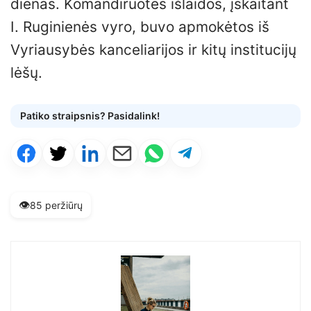
dienas. Komandiruotės išlaidos, įskaitant
I. Ruginienės vyro, buvo apmokėtos iš
Vyriausybės kanceliarijos ir kitų institucijų
lėšų.
Patiko straipsnis? Pasidalink!
👁️
85 peržiūrų