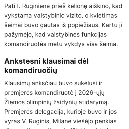
Pati I. Ruginienė prieš kelionę aiškino, kad
vykstama valstybinio vizito, o kvietimas
šeimai buvo gautas iš popiežiaus. Kartu ji
pažymėjo, kad valstybines funkcijas
komandiruotės metu vykdys visa šeima.
Ankstesni klausimai dėl
komandiruočių
Klausimų anksčiau buvo sukėlusi ir
premjerės komandiruotė į 2026-ųjų
Žiemos olimpinių žaidynių atidarymą.
Premjerės delegacija, kurioje buvo ir jos
vyras V. Ruginis, Milane viešėjo penkias