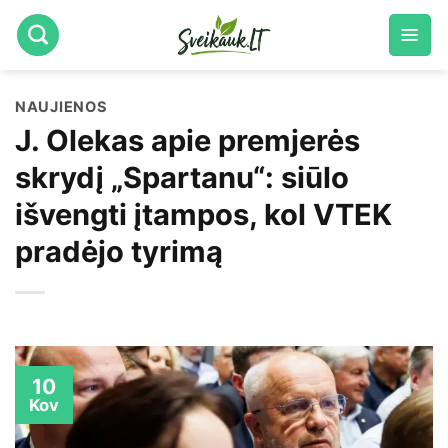
Skip
to
content
NAUJIENOS
J. Olekas apie premjerės
skrydį „Spartanu“: siūlo
išvengti įtampos, kol VTEK
pradėjo tyrimą
10
Kov