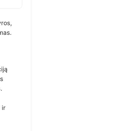
yros,
imas.
iją
os
.
i
ir