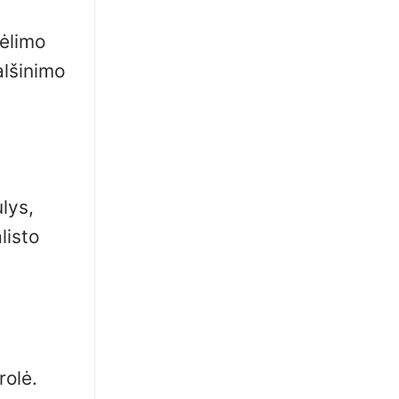
gėlimo
alšinimo
lys,
listo
olė.