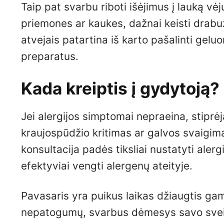
Taip pat svarbu riboti išėjimus į lauką v
priemones ar kaukes, dažnai keisti drabu
atvejais patartina iš karto pašalinti gelu
preparatus.
Kada kreiptis į gydytoją?
Jei alergijos simptomai nepraeina, stiprėj
kraujospūdžio kritimas ar galvos svaigimas
konsultacija padės tiksliai nustatyti aler
efektyviai vengti alergenų ateityje.
Pavasaris yra puikus laikas džiaugtis gamt
nepatogumų, svarbus dėmesys savo sveik