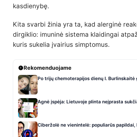
kasdienybę.
Kita svarbi žinia yra ta, kad alerginė re
dirgiklio: imuninė sistema klaidingai atp
kuris sukelia įvairius simptomus.
Rekomenduojame
Po trijų chemoterapijos dienų I. Burlinskaitė
Agnė įspėja: Lietuvoje plinta neįprasta suk
Ciberžolė ne vienintelė: populiarūs papildai