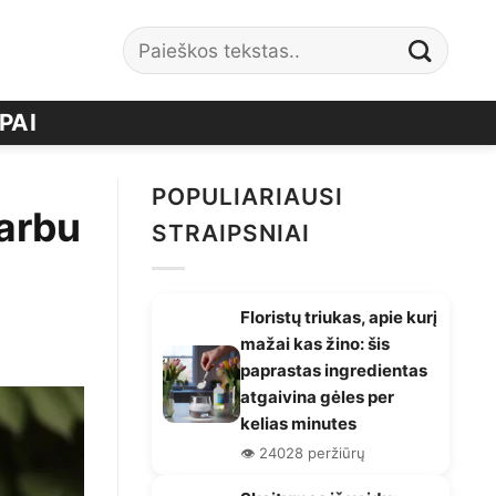
PAI
POPULIARIAUSI
varbu
STRAIPSNIAI
Floristų triukas, apie kurį
mažai kas žino: šis
paprastas ingredientas
atgaivina gėles per
kelias minutes
👁️ 24028 peržiūrų