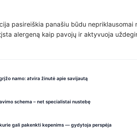
akcija pasireiškia panašiu būdu nepriklausomai
ažįsta alergeną kaip pavojų ir aktyvuoja uždeg
 grįžo namo: atvira žinutė apie savijautą
čiavimo schema – net specialistai nustebę
, kurie gali pakenkti kepenims — gydytoja perspėja