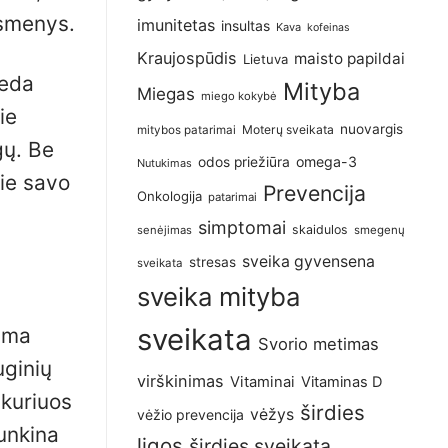
asmenys.
imunitetas
insultas
Kava
kofeinas
Kraujospūdis
maisto papildai
Lietuva
deda
Mityba
Miegas
miego kokybė
ie
nuovargis
Moterų sveikata
mitybos patarimai
gų. Be
omega-3
odos priežiūra
Nutukimas
rie savo
Prevencija
Onkologija
patarimai
simptomai
skaidulos
senėjimas
smegenų
sveika gyvensena
stresas
sveikata
sveika mityba
sveikata
nama
Svorio metimas
uginių
virškinimas
Vitaminai
Vitaminas D
 kuriuos
širdies
vėžys
vėžio prevencija
unkina
ligos
širdies sveikata