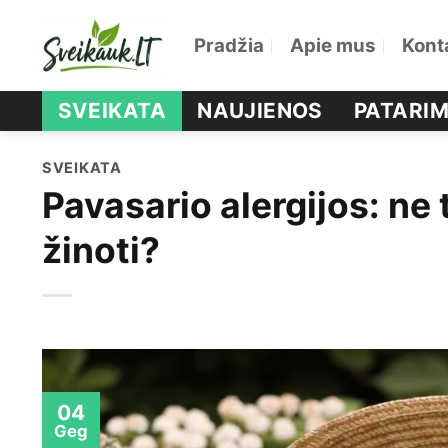
Skip
Pradžia
Apie mus
Kont
to
content
SVEIKATA
NAUJIENOS
PATARIM
SVEIKATA
Pavasario alergijos: ne 
žinoti?
04
Geg