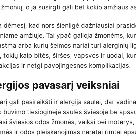
 žmonių, o ja susirgti gali bet kokio amžiaus 
a dėmesį, kad nors šienligė dažniausiai prasi
yresniame amžiuje. Tai ypač galioja žmonėms, kur
stma arba kurių šeimos nariai turi alerginių li
tokių kaip bitės, širšės, vapsvos ir uodai, ku
eakcijas ir netgi pavojingesnes komplikacijas.
ergijos pavasarį veiksniai
į gali pasireikšti ir alergija saulei, dar vadi
o buvimo tiesioginėje saulės šviesoje be apsa
si šviesios odos žmonės, vaikai bei moterys,
mės ir odos pleiskanojimas neretai rimtai aps