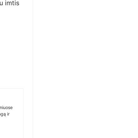
u imtis
sniuose
gą ir