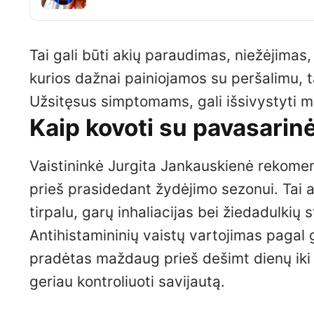
Tai gali būti akių paraudimas, niežėjimas,
kurios dažnai painiojamos su peršalimu, 
Užsitęsus simptomams, gali išsivystyti m
Kaip kovoti su pavasarin
Vaistininkė Jurgita Jankauskienė rekome
prieš prasidedant žydėjimo sezonui. Tai 
tirpalu, garų inhaliacijas bei žiedadulki
Antihistamininių vaistų vartojimas pagal
pradėtas maždaug prieš dešimt dienų iki 
geriau kontroliuoti savijautą.