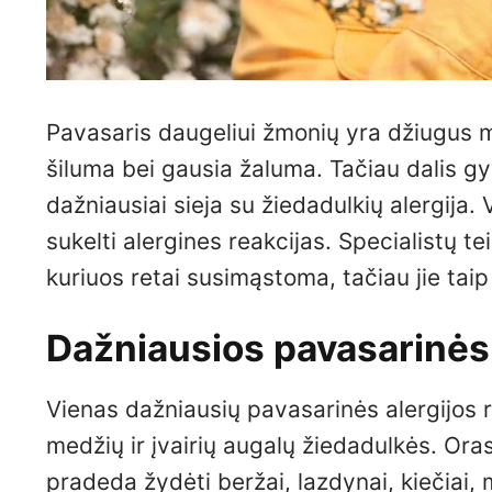
Pavasaris daugeliui žmonių yra džiugus m
šiluma bei gausia žaluma. Tačiau dalis g
dažniausiai sieja su žiedadulkių alergija. V
sukelti alergines reakcijas. Specialistų t
kuriuos retai susimąstoma, tačiau jie taip 
Dažniausios pavasarinės a
Vienas dažniausių pavasarinės alergijos r
medžių ir įvairių augalų žiedadulkės. Ora
pradeda žydėti beržai, lazdynai, kiečiai, 