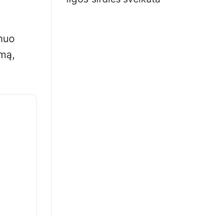
 nuo
imą,