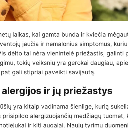
etų laikas, kai gamta bunda ir kviečia mėgaut
yventojų jaučia ir nemalonius simptomus, kuri
is dėlto tai nėra vienintelė priežastis, galinti
eigimu, tokių veiksnių yra gerokai daugiau, api
pat gali stipriai paveikti savijautą.
lergijos ir jų priežastys
ūšių yra kitaip vadinama šienlige, kurią sukeli
s prisipildo alergizuojančių medžiagų tuomet, 
motiejukai ir kiti augalai. Naujų tyrimų duomen