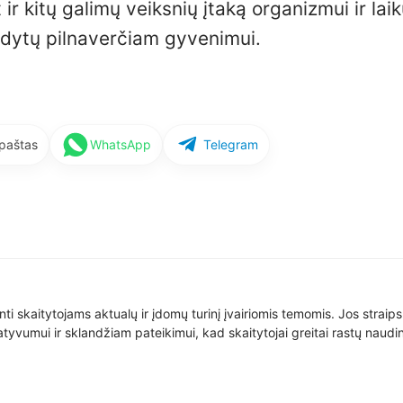
 ir kitų galimų veiksnių įtaką organizmui ir laik
kdytų pilnaverčiam gyvenimui.
 paštas
WhatsApp
Telegram
nti skaitytojams aktualų ir įdomų turinį įvairiomis temomis. Jos straip
yvumui ir sklandžiam pateikimui, kad skaitytojai greitai rastų naudin