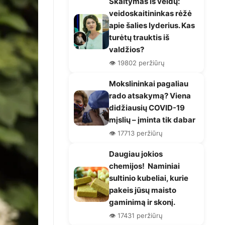
Skaitymas iš veidų:
veidoskaitininkas rėžė
apie šalies lyderius. Kas
turėtų trauktis iš
valdžios?
👁️ 19802 peržiūrų
Mokslininkai pagaliau
rado atsakymą? Viena
didžiausių COVID-19
mįslių – įminta tik dabar
👁️ 17713 peržiūrų
Daugiau jokios
chemijos! Naminiai
sultinio kubeliai, kurie
pakeis jūsų maisto
gaminimą ir skonį.
👁️ 17431 peržiūrų