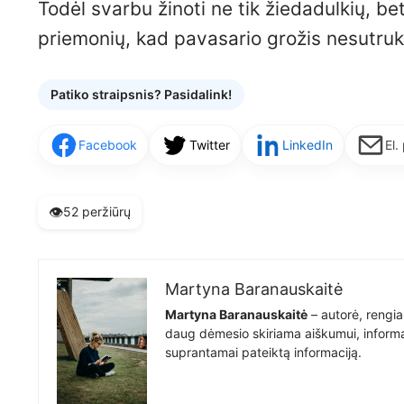
Todėl svarbu žinoti ne tik žiedadulkių, bet
priemonių, kad pavasario grožis nesutru
Patiko straipsnis? Pasidalink!
Facebook
Twitter
LinkedIn
El.
👁️
52 peržiūrų
Martyna Baranauskaitė
Martyna Baranauskaitė
– autorė, rengia
daug dėmesio skiriama aiškumui, informat
suprantamai pateiktą informaciją.