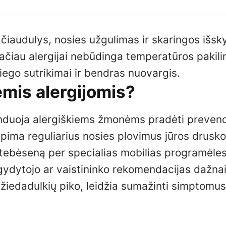
 čiaudulys, nosies užgulimas ir skaringos išsk
tačiau alergijai nebūdinga temperatūros pakil
iego sutrikimai ir bendras nuovargis.
ėmis alergijomis?
nduoja alergiškiems žmonėms pradėti prevenc
apima reguliarius nosies plovimus jūros drusk
ų stebėseną per specialias mobilias programėles
 gydytojo ar vaistininko rekomendacijas dažna
žiedadulkių piko, leidžia sumažinti simptomus 