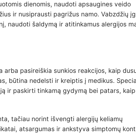
ėjuotomis dienomis, naudoti apsaugines veido
žius ir nusiprausti pagrižus namo. Vabzdžių į
onį, naudoti šaldymą ir atitinkamus alergijos m
a arba pasireiškia sunkios reakcijos, kaip dusu
, būtina nedelsti ir kreiptis į medikus. Specia
giją ir paskirti tinkamą gydymą bei patars, kaip
a, tačiau norint išvengti alergijų keliamų
atai, atsargumas ir ankstyva simptomų kontr