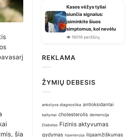
Kasos vėžys tyliai
siunčia signalus:
įsiminkite šiuos
simptomus, kol nevėlu
is
👁️ 16019 peržiūrų
uos
 pavasarį
REKLAMA
e
ŽYMIŲ DEBESIS
antioksidantai
ankstyva diagnostika
a
cholesterolis
demencija
baltymai
kai
Fizinis aktyvumas
Diabetas
imis, šia
gydymas
ilgaamžiškumas
hipertenzija