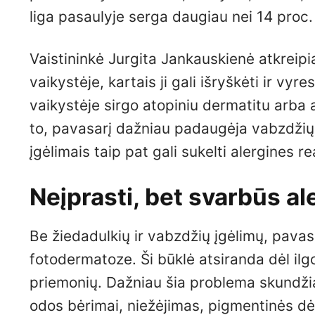
liga pasaulyje serga daugiau nei 14 proc.
Vaistininkė Jurgita Jankauskienė atkreipi
vaikystėje, kartais ji gali išryškėti ir v
vaikystėje sirgo atopiniu dermatitu arba a
to, pavasarį dažniau padaugėja vabzdžių, 
įgėlimais taip pat gali sukelti alergines r
Neįprasti, bet svarbūs al
Be žiedadulkių ir vabzdžių įgėlimų, pavasar
fotodermatoze. Ši būklė atsiranda dėl ilg
priemonių. Dažniau šia problema skundžia
odos bėrimai, niežėjimas, pigmentinės dė