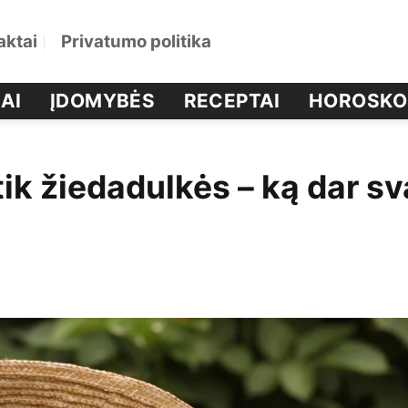
aktai
Privatumo politika
AI
ĮDOMYBĖS
RECEPTAI
HOROSKO
tik žiedadulkės – ką dar s