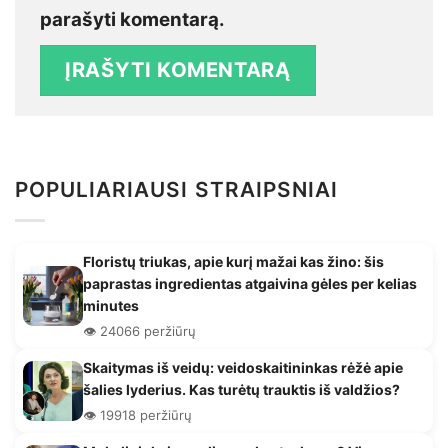
parašyti komentarą.
POPULIARIAUSI STRAIPSNIAI
Floristų triukas, apie kurį mažai kas žino: šis
paprastas ingredientas atgaivina gėles per kelias
minutes
👁️ 24066 peržiūrų
Skaitymas iš veidų: veidoskaitininkas rėžė apie
šalies lyderius. Kas turėtų trauktis iš valdžios?
👁️ 19918 peržiūrų