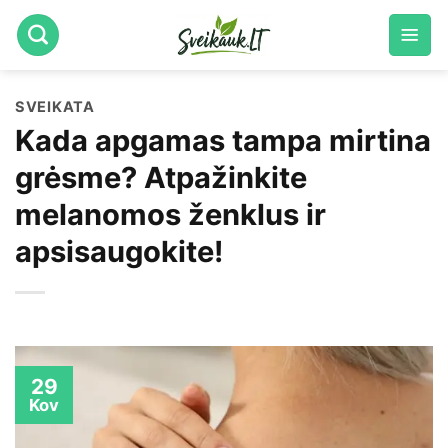
Skip
to
content
SVEIKATA
Kada apgamas tampa mirtina
grėsme? Atpažinkite
melanomos ženklus ir
apsisaugokite!
29
Kov