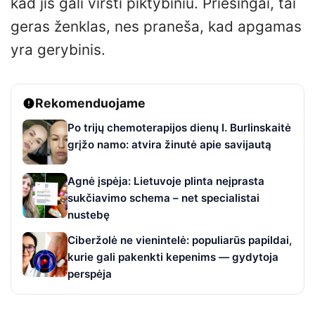
kad jis gali virsti piktybiniu. Priešingai, tai
geras ženklas, nes praneša, kad apgamas
yra gerybinis.
Rekomenduojame
Po trijų chemoterapijos dienų I. Burlinskaitė
grįžo namo: atvira žinutė apie savijautą
Agnė įspėja: Lietuvoje plinta neįprasta
sukčiavimo schema – net specialistai
nustebę
Ciberžolė ne vienintelė: populiarūs papildai,
kurie gali pakenkti kepenims — gydytoja
perspėja