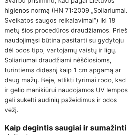
Svarbu prisiminti, kad pagal Lietuvos
higienos normą (HN 71:2009 „Soliariumai.
Sveikatos saugos reikalavimai“) iki 18
metų šios procedūros draudžiamos. Prieš
naudojimąsi būtina pasitarti su gydytoju
dėl odos tipo, vartojamų vaistų ir ligų.
Soliariumai draudžiami nėščiosioms,
turintiems didesnį kaip 1 cm apgamą ar
daug mažų. Beje, atlikti tyrimai rodo, kad
ir gelio manikiūrui naudojamos UV lempos
gali sukelti audinių pažeidimus ir odos
vėžį.
Kaip degintis saugiai ir sumažinti