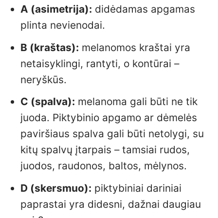
A (asimetrija):
didėdamas apgamas
plinta nevienodai.
B (kraštas):
melanomos kraštai yra
netaisyklingi, rantyti, o kontūrai –
neryškūs.
C (spalva):
melanoma gali būti ne tik
juoda. Piktybinio apgamo ar dėmelės
paviršiaus spalva gali būti netolygi, su
kitų spalvų įtarpais – tamsiai rudos,
juodos, raudonos, baltos, mėlynos.
D (skersmuo):
piktybiniai dariniai
paprastai yra didesni, dažnai daugiau