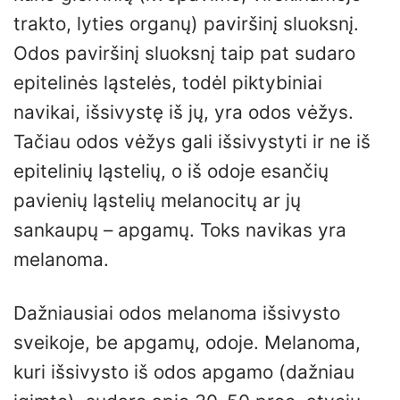
trakto, lyties organų) paviršinį sluoksnį.
Odos paviršinį sluoksnį taip pat sudaro
epitelinės ląstelės, todėl piktybiniai
navikai, išsivystę iš jų, yra odos vėžys.
Tačiau odos vėžys gali išsivystyti ir ne iš
epitelinių ląstelių, o iš odoje esančių
pavienių ląstelių melanocitų ar jų
sankaupų – apgamų. Toks navikas yra
melanoma.
Dažniausiai odos melanoma išsivysto
sveikoje, be apgamų, odoje. Melanoma,
kuri išsivysto iš odos apgamo (dažniau