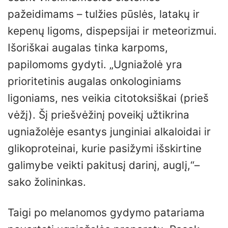
pažeidimams – tulžies pūslės, latakų ir
kepenų ligoms, dispepsijai ir meteorizmui.
Išoriškai augalas tinka karpoms,
papilomoms gydyti. „Ugniažolė yra
prioritetinis augalas onkologiniams
ligoniams, nes veikia citotoksiškai (prieš
vėžį). Šį priešvėžinį poveikį užtikrina
ugniažolėje esantys junginiai alkaloidai ir
glikoproteinai, kurie pasižymi išskirtine
galimybe veikti pakitusį darinį, auglį,“–
sako žolininkas.
Taigi po melanomos gydymo patariama