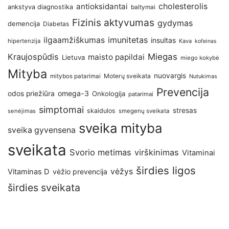
antioksidantai
cholesterolis
ankstyva diagnostika
baltymai
Fizinis aktyvumas
gydymas
demencija
Diabetas
imunitetas
ilgaamžiškumas
insultas
hipertenzija
Kava
kofeinas
Kraujospūdis
Miegas
maisto papildai
Lietuva
miego kokybė
Mityba
nuovargis
Moterų sveikata
mitybos patarimai
Nutukimas
Prevencija
omega-3
odos priežiūra
Onkologija
patarimai
simptomai
stresas
skaidulos
senėjimas
smegenų sveikata
sveika mityba
sveika gyvensena
sveikata
Svorio metimas
virškinimas
Vitaminai
širdies ligos
vėžys
Vitaminas D
vėžio prevencija
širdies sveikata