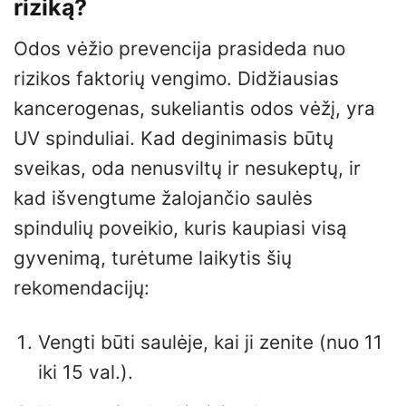
riziką?
Odos vėžio prevencija prasideda nuo
rizikos faktorių vengimo. Didžiausias
kancerogenas, sukeliantis odos vėžį, yra
UV spinduliai. Kad deginimasis būtų
sveikas, oda nenusviltų ir nesukeptų, ir
kad išvengtume žalojančio saulės
spindulių poveikio, kuris kaupiasi visą
gyvenimą, turėtume laikytis šių
rekomendacijų:
Vengti būti saulėje, kai ji zenite (nuo 11
iki 15 val.).