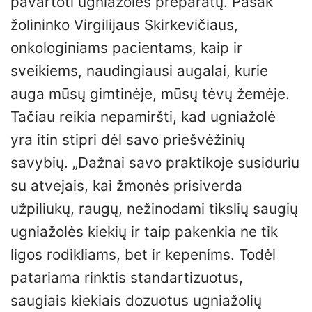
pavartoti ugniažolės preparatų. Pasak
žolininko Virgilijaus Skirkevičiaus,
onkologiniams pacientams, kaip ir
sveikiems, naudingiausi augalai, kurie
auga mūsų gimtinėje, mūsų tėvų žemėje.
Tačiau reikia nepamiršti, kad ugniažolė
yra itin stipri dėl savo priešvėžinių
savybių. „Dažnai savo praktikoje susiduriu
su atvejais, kai žmonės prisiverda
užpiliukų, raugų, nežinodami tikslių saugių
ugniažolės kiekių ir taip pakenkia ne tik
ligos rodikliams, bet ir kepenims. Todėl
patariama rinktis standartizuotus,
saugiais kiekiais dozuotus ugniažolių