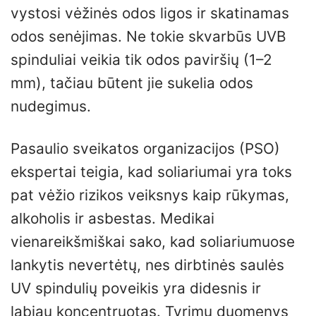
vystosi vėžinės odos ligos ir skatinamas
odos senėjimas. Ne tokie skvarbūs UVB
spinduliai veikia tik odos paviršių (1–2
mm), tačiau būtent jie sukelia odos
nudegimus.
Pasaulio sveikatos organizacijos (PSO)
ekspertai teigia, kad soliariumai yra toks
pat vėžio rizikos veiksnys kaip rūkymas,
alkoholis ir asbestas. Medikai
vienareikšmiškai sako, kad soliariumuose
lankytis nevertėtų, nes dirbtinės saulės
UV spindulių poveikis yra didesnis ir
labiau koncentruotas. Tyrimų duomenys