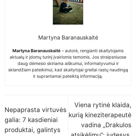
Martyna Baranauskaitė
Martyna Baranauskaitė
– autorė, rengianti skaitytojams
aktualų ir įdomų turinį įvairiomis temomis. Jos straipsniuose
daug dėmesio skiriama aiškumui, informatyvumui ir
sklandžiam pateikimui, kad skaitytojai greitai rastų naudingą
ir suprantamai pateiktą informaciją.
Viena rytinė klaida,
Nepaprasta virtuvės
kurią kineziterapeutė
galia: 7 kasdieniai
vadina „Drakulos
produktai, galintys
atsikėlimu“: judesys,