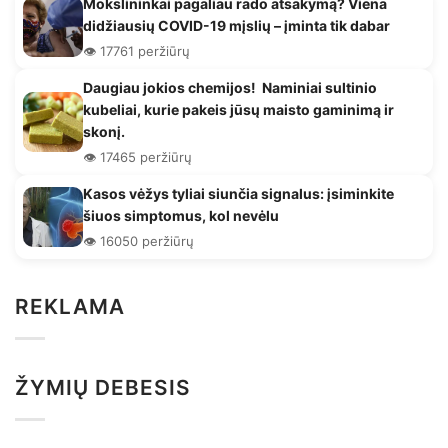
Mokslininkai pagaliau rado atsakymą? Viena
didžiausių COVID-19 mįslių – įminta tik dabar
👁️ 17761 peržiūrų
Daugiau jokios chemijos! Naminiai sultinio
kubeliai, kurie pakeis jūsų maisto gaminimą ir
skonį.
👁️ 17465 peržiūrų
Kasos vėžys tyliai siunčia signalus: įsiminkite
šiuos simptomus, kol nevėlu
👁️ 16050 peržiūrų
REKLAMA
ŽYMIŲ DEBESIS