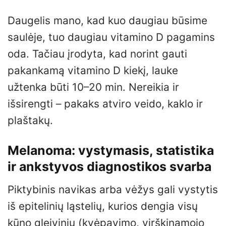
Daugelis mano, kad kuo daugiau būsime
saulėje, tuo daugiau vitamino D pagamins
oda. Tačiau įrodyta, kad norint gauti
pakankamą vitamino D kiekį, lauke
užtenka būti 10–20 min. Nereikia ir
išsirengti – pakaks atviro veido, kaklo ir
plaštakų.
Melanoma: vystymasis, statistika
ir ankstyvos diagnostikos svarba
Piktybinis navikas arba vėžys gali vystytis
iš epitelinių ląstelių, kurios dengia visų
kūno gleivinių (kvėpavimo, virškinamojo