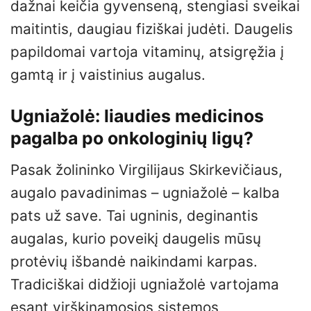
dažnai keičia gyvenseną, stengiasi sveikai
maitintis, daugiau fiziškai judėti. Daugelis
papildomai vartoja vitaminų, atsigręžia į
gamtą ir į vaistinius augalus.
Ugniažolė: liaudies medicinos
pagalba po onkologinių ligų?
Pasak žolininko Virgilijaus Skirkevičiaus,
augalo pavadinimas – ugniažolė – kalba
pats už save. Tai ugninis, deginantis
augalas, kurio poveikį daugelis mūsų
protėvių išbandė naikindami karpas.
Tradiciškai didžioji ugniažolė vartojama
esant virškinamosios sistemos