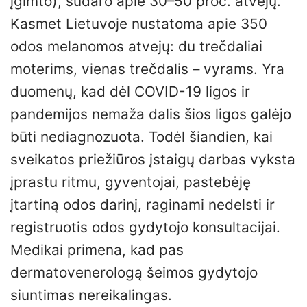
įgimto), sudaro apie 30–50 proc. atvejų.
Kasmet Lietuvoje nustatoma apie 350
odos melanomos atvejų: du trečdaliai
moterims, vienas trečdalis – vyrams. Yra
duomenų, kad dėl COVID-19 ligos ir
pandemijos nemaža dalis šios ligos galėjo
būti nediagnozuota. Todėl šiandien, kai
sveikatos priežiūros įstaigų darbas vyksta
įprastu ritmu, gyventojai, pastebėję
įtartiną odos darinį, raginami nedelsti ir
registruotis odos gydytojo konsultacijai.
Medikai primena, kad pas
dermatovenerologą šeimos gydytojo
siuntimas nereikalingas.