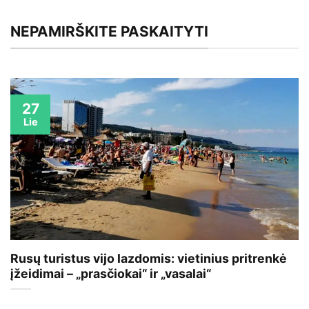
NEPAMIRŠKITE PASKAITYTI
27
Lie
Rusų turistus vijo lazdomis: vietinius pritrenkė
įžeidimai – „prasčiokai“ ir „vasalai“