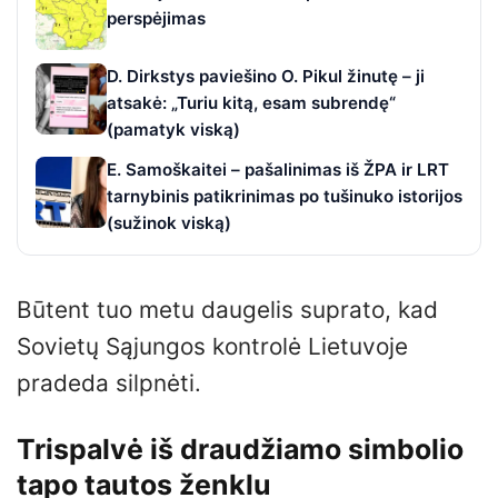
perspėjimas
D. Dirkstys paviešino O. Pikul žinutę – ji
atsakė: „Turiu kitą, esam subrendę“
(pamatyk viską)
E. Samoškaitei – pašalinimas iš ŽPA ir LRT
tarnybinis patikrinimas po tušinuko istorijos
(sužinok viską)
Būtent tuo metu daugelis suprato, kad
Sovietų Sąjungos kontrolė Lietuvoje
pradeda silpnėti.
Trispalvė iš draudžiamo simbolio
tapo tautos ženklu