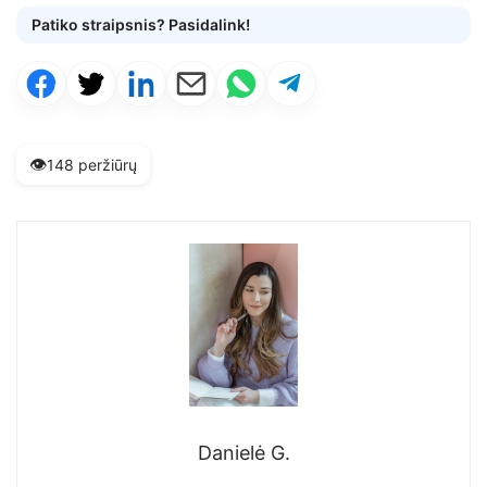
Patiko straipsnis? Pasidalink!
👁️
148 peržiūrų
Danielė G.