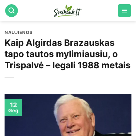
Skip
to
content
NAUJIENOS
Kaip Algirdas Brazauskas
tapo tautos mylimiausiu, o
Trispalvė – legali 1988 metais
12
Geg