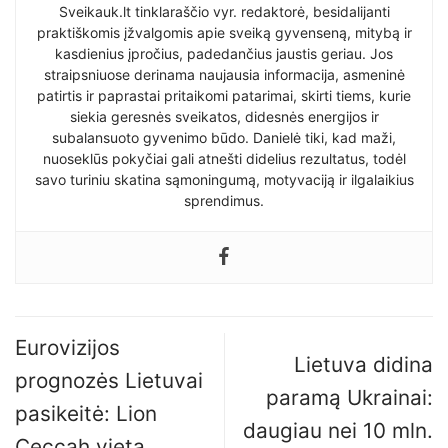
Sveikauk.lt tinklaraščio vyr. redaktorė, besidalijanti
praktiškomis įžvalgomis apie sveiką gyvenseną, mitybą ir
kasdienius įpročius, padedančius jaustis geriau. Jos
straipsniuose derinama naujausia informacija, asmeninė
patirtis ir paprastai pritaikomi patarimai, skirti tiems, kurie
siekia geresnės sveikatos, didesnės energijos ir
subalansuoto gyvenimo būdo. Danielė tiki, kad maži,
nuoseklūs pokyčiai gali atnešti didelius rezultatus, todėl
savo turiniu skatina sąmoningumą, motyvaciją ir ilgalaikius
sprendimus.
Eurovizijos
Lietuva didina
prognozės Lietuvai
paramą Ukrainai:
pasikeitė: Lion
daugiau nei 10 mln.
Ceccah vieta