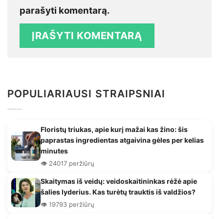
parašyti komentarą.
POPULIARIAUSI STRAIPSNIAI
Floristų triukas, apie kurį mažai kas žino: šis
paprastas ingredientas atgaivina gėles per kelias
minutes
👁️ 24017 peržiūrų
Skaitymas iš veidų: veidoskaitininkas rėžė apie
šalies lyderius. Kas turėtų trauktis iš valdžios?
👁️ 19793 peržiūrų