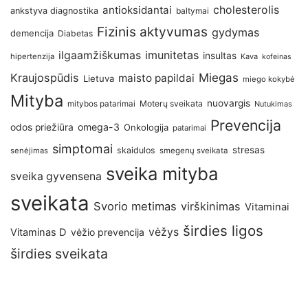
antioksidantai
cholesterolis
ankstyva diagnostika
baltymai
Fizinis aktyvumas
gydymas
demencija
Diabetas
imunitetas
ilgaamžiškumas
insultas
hipertenzija
Kava
kofeinas
Kraujospūdis
Miegas
maisto papildai
Lietuva
miego kokybė
Mityba
nuovargis
Moterų sveikata
mitybos patarimai
Nutukimas
Prevencija
omega-3
odos priežiūra
Onkologija
patarimai
simptomai
stresas
skaidulos
senėjimas
smegenų sveikata
sveika mityba
sveika gyvensena
sveikata
Svorio metimas
virškinimas
Vitaminai
širdies ligos
vėžys
Vitaminas D
vėžio prevencija
širdies sveikata