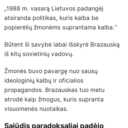
„1988 m. vasarą Lietuvos padangėj
atsiranda politikas, kuris kalba be
popierėlių žmonėms suprantama kalba.“
Būtent ši savybė labai išskyrė Brazauską
iš kitų sovietinių vadovų.
Žmonės buvo pavargę nuo sausų
ideologinių kalbų ir oficialios
propagandos. Brazauskas tuo metu
atrodė kaip žmogus, kuris supranta
visuomenės nuotaikas.
Sąjūdis paradoksaliai padėjo