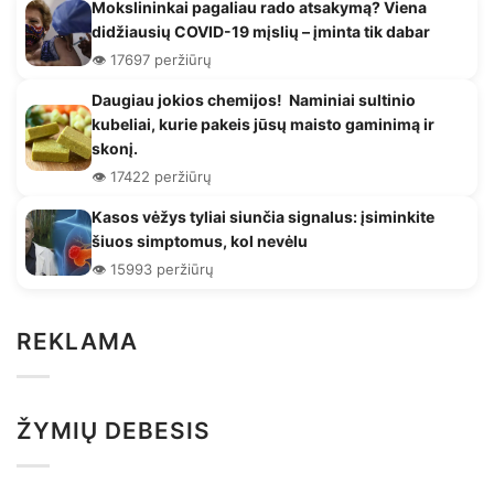
Mokslininkai pagaliau rado atsakymą? Viena
didžiausių COVID-19 mįslių – įminta tik dabar
👁️ 17697 peržiūrų
Daugiau jokios chemijos! Naminiai sultinio
kubeliai, kurie pakeis jūsų maisto gaminimą ir
skonį.
👁️ 17422 peržiūrų
Kasos vėžys tyliai siunčia signalus: įsiminkite
šiuos simptomus, kol nevėlu
👁️ 15993 peržiūrų
REKLAMA
ŽYMIŲ DEBESIS