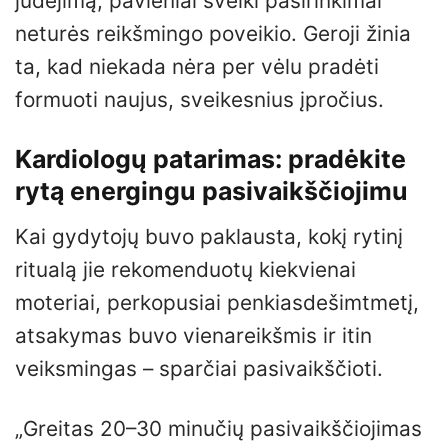
judėjimą, pavieniai sveiki pasirinkimai
neturės reikšmingo poveikio. Geroji žinia
ta, kad niekada nėra per vėlu pradėti
formuoti naujus, sveikesnius įpročius.
Kardiologų patarimas: pradėkite
rytą energingu pasivaikščiojimu
Kai gydytojų buvo paklausta, kokį rytinį
ritualą jie rekomenduotų kiekvienai
moteriai, perkopusiai penkiasdešimtmetį,
atsakymas buvo vienareikšmis ir itin
veiksmingas – sparčiai pasivaikščioti.
„Greitas 20–30 minučių pasivaikščiojimas