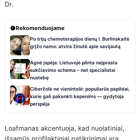
Dr.
Rekomenduojame
Po trijų chemoterapijos dienų I. Burlinskaitė
grįžo namo: atvira žinutė apie savijautą
Agnė įspėja: Lietuvoje plinta neįprasta
sukčiavimo schema – net specialistai
nustebę
Ciberžolė ne vienintelė: populiarūs papildai,
kurie gali pakenkti kepenims — gydytoja
perspėja
Loafmanas akcentuoja, kad nuolatiniai,
išsamūs profilaktiniai patikrinimai yra