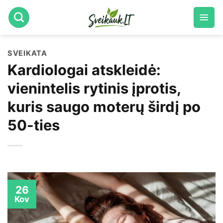
Skip
to
content
SVEIKATA
Kardiologai atskleidė:
vienintelis rytinis įprotis,
kuris saugo moterų širdį po
50-ties
26
Kov