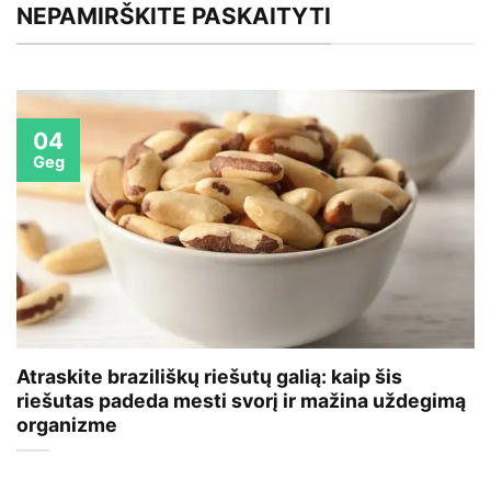
NEPAMIRŠKITE PASKAITYTI
04
Geg
Atraskite braziliškų riešutų galią: kaip šis
riešutas padeda mesti svorį ir mažina uždegimą
organizme