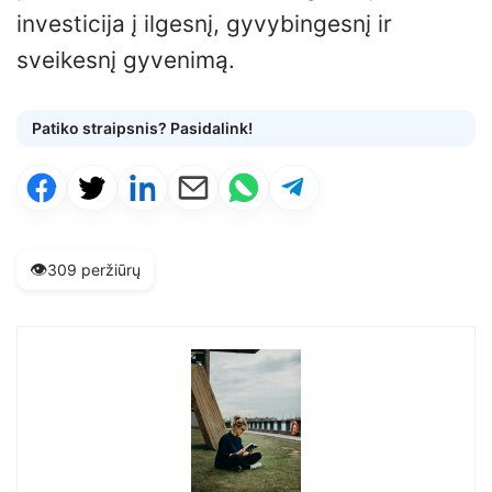
investicija į ilgesnį, gyvybingesnį ir
sveikesnį gyvenimą.
Patiko straipsnis? Pasidalink!
👁️
309 peržiūrų