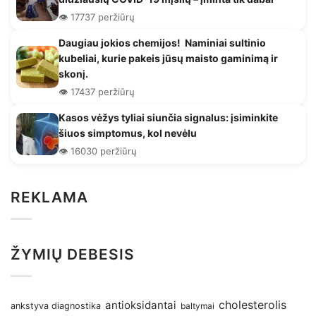
👁️ 17737 peržiūrų
Daugiau jokios chemijos! Naminiai sultinio
kubeliai, kurie pakeis jūsų maisto gaminimą ir
skonį.
👁️ 17437 peržiūrų
Kasos vėžys tyliai siunčia signalus: įsiminkite
šiuos simptomus, kol nevėlu
👁️ 16030 peržiūrų
REKLAMA
ŽYMIŲ DEBESIS
antioksidantai
cholesterolis
ankstyva diagnostika
baltymai