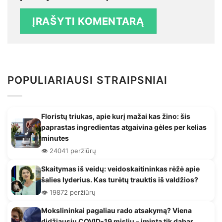
POPULIARIAUSI STRAIPSNIAI
Floristų triukas, apie kurį mažai kas žino: šis
paprastas ingredientas atgaivina gėles per kelias
minutes
👁️ 24041 peržiūrų
Skaitymas iš veidų: veidoskaitininkas rėžė apie
šalies lyderius. Kas turėtų trauktis iš valdžios?
👁️ 19872 peržiūrų
Mokslininkai pagaliau rado atsakymą? Viena
didžiausių COVID-19 mįslių – įminta tik dabar