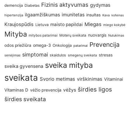
Fizinis aktyvumas
gydymas
demencija
Diabetas
imunitetas
ilgaamžiškumas
insultas
hipertenzija
Kava
kofeinas
Kraujospūdis
Miegas
maisto papildai
Lietuva
miego kokybė
Mityba
nuovargis
Moterų sveikata
mitybos patarimai
Nutukimas
Prevencija
omega-3
odos priežiūra
Onkologija
patarimai
simptomai
stresas
skaidulos
senėjimas
smegenų sveikata
sveika mityba
sveika gyvensena
sveikata
Svorio metimas
virškinimas
Vitaminai
širdies ligos
vėžys
Vitaminas D
vėžio prevencija
širdies sveikata