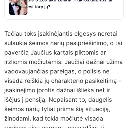
esi tarp jų?
Tačiau toks įsakinėjantis elgesys neretai
sulaukia šeimos narių pasipriešinimo, o tai
paverčia Jaučius kartais piktomis ar
irzliomis močiutėmis. Jaučiai dažnai užima
vadovaujančias pareigas, o poilsis ne
visada reiškia jų charakterio pasikeitimą –
įsakinėjimo įprotis dažnai išlieka net ir
išėjus į pensiją. Nepaisant to, daugelis
šeimos narių tyliai priima šią situaciją,
žinodami, kad tokia močiutė visada
rūpinasi visų gerove – pavyzdžiui, ji