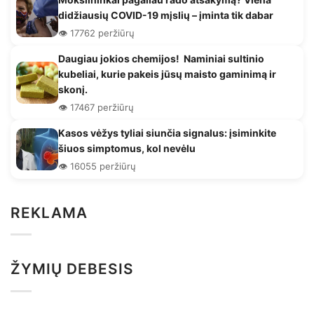
didžiausių COVID-19 mįslių – įminta tik dabar
👁️ 17762 peržiūrų
Daugiau jokios chemijos! Naminiai sultinio
kubeliai, kurie pakeis jūsų maisto gaminimą ir
skonį.
👁️ 17467 peržiūrų
Kasos vėžys tyliai siunčia signalus: įsiminkite
šiuos simptomus, kol nevėlu
👁️ 16055 peržiūrų
REKLAMA
ŽYMIŲ DEBESIS