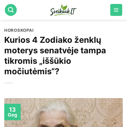
Skip
to
content
HOROSKOPAI
Kurios 4 Zodiako ženklų
moterys senatvėje tampa
tikromis „iššūkio
močiutėmis“?
13
Geg