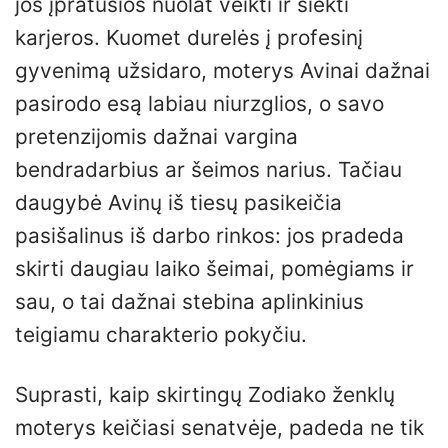
jos įpratusios nuolat veikti ir siekti
karjeros. Kuomet durelės į profesinį
gyvenimą užsidaro, moterys Avinai dažnai
pasirodo esą labiau niurzglios, o savo
pretenzijomis dažnai vargina
bendradarbius ar šeimos narius. Tačiau
daugybė Avinų iš tiesų pasikeičia
pasišalinus iš darbo rinkos: jos pradeda
skirti daugiau laiko šeimai, pomėgiams ir
sau, o tai dažnai stebina aplinkinius
teigiamu charakterio pokyčiu.
Suprasti, kaip skirtingų Zodiako ženklų
moterys keičiasi senatvėje, padeda ne tik