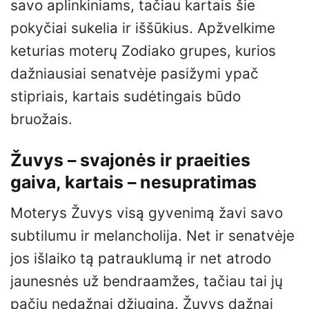
savo aplinkiniams, tačiau kartais šie
pokyčiai sukelia ir iššūkius. Apžvelkime
keturias moterų Zodiako grupes, kurios
dažniausiai senatvėje pasižymi ypač
stipriais, kartais sudėtingais būdo
bruožais.
Žuvys – svajonės ir praeities
gaiva, kartais – nesupratimas
Moterys Žuvys visą gyvenimą žavi savo
subtilumu ir melancholija. Net ir senatvėje
jos išlaiko tą patrauklumą ir net atrodo
jaunesnės už bendraamžes, tačiau tai jų
pačių nedažnai džiugina. Žuvys dažnai