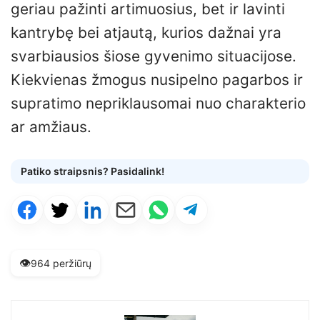
geriau pažinti artimuosius, bet ir lavinti
kantrybę bei atjautą, kurios dažnai yra
svarbiausios šiose gyvenimo situacijose.
Kiekvienas žmogus nusipelno pagarbos ir
supratimo nepriklausomai nuo charakterio
ar amžiaus.
Patiko straipsnis? Pasidalink!
👁️
964 peržiūrų