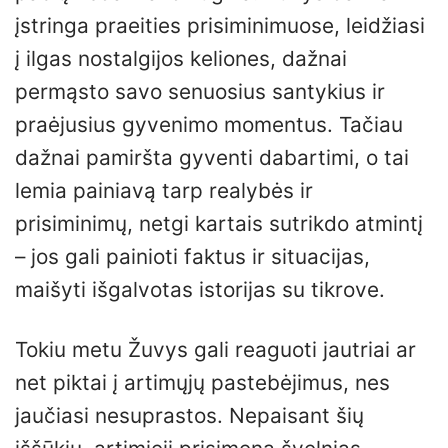
įstringa praeities prisiminimuose, leidžiasi
į ilgas nostalgijos keliones, dažnai
permąsto savo senuosius santykius ir
praėjusius gyvenimo momentus. Tačiau
dažnai pamiršta gyventi dabartimi, o tai
lemia painiavą tarp realybės ir
prisiminimų, netgi kartais sutrikdo atmintį
– jos gali painioti faktus ir situacijas,
maišyti išgalvotas istorijas su tikrove.
Tokiu metu Žuvys gali reaguoti jautriai ar
net piktai į artimųjų pastebėjimus, nes
jaučiasi nesuprastos. Nepaisant šių