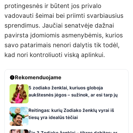
protingesnės ir būtent jos privalo
vadovauti šeimai bei priimti svarbiausius
sprendimus. Jaučiai senatvėje dažnai
pavirsta įdomiomis asmenybėmis, kurios
savo patarimais nenori dalytis tik todėl,
kad nori kontroliuoti viską aplinkui.
Rekomenduojame
5 zodiako ženklai, kuriuos globoja
aukštesnės jėgos – sužinok, ar esi tarp jų
Reitingas: kurių Zodiako ženklų vyrai iš
tiesų yra idealūs tėčiai
Šie 3 Zodiako ženklai – tikros dabitos: ar