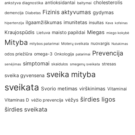
antioksidantai
cholesterolis
ankstyva diagnostika
baltymai
Fizinis aktyvumas
gydymas
demencija
Diabetas
imunitetas
ilgaamžiškumas
insultas
hipertenzija
Kava
kofeinas
Kraujospūdis
Miegas
maisto papildai
Lietuva
miego kokybė
Mityba
nuovargis
Moterų sveikata
mitybos patarimai
Nutukimas
Prevencija
omega-3
odos priežiūra
Onkologija
patarimai
simptomai
stresas
skaidulos
senėjimas
smegenų sveikata
sveika mityba
sveika gyvensena
sveikata
Svorio metimas
virškinimas
Vitaminai
širdies ligos
vėžys
Vitaminas D
vėžio prevencija
širdies sveikata