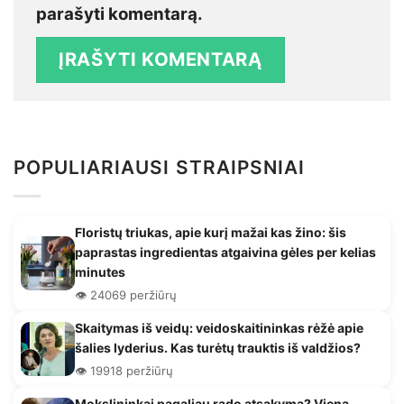
parašyti komentarą.
POPULIARIAUSI STRAIPSNIAI
Floristų triukas, apie kurį mažai kas žino: šis
paprastas ingredientas atgaivina gėles per kelias
minutes
👁️ 24069 peržiūrų
Skaitymas iš veidų: veidoskaitininkas rėžė apie
šalies lyderius. Kas turėtų trauktis iš valdžios?
👁️ 19918 peržiūrų
Mokslininkai pagaliau rado atsakymą? Viena