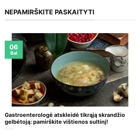
NEPAMIRŠKITE PASKAITYTI
06
Bal
Gastroenterologė atskleidė tikrąją skrandžio
gelbėtoją: pamirškite vištienos sultinį!