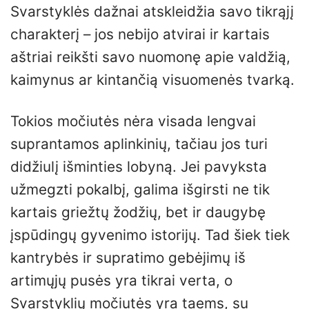
Svarstyklės dažnai atskleidžia savo tikrąjį
charakterį – jos nebijo atvirai ir kartais
aštriai reikšti savo nuomonę apie valdžią,
kaimynus ar kintančią visuomenės tvarką.
Tokios močiutės nėra visada lengvai
suprantamos aplinkinių, tačiau jos turi
didžiulį išminties lobyną. Jei pavyksta
užmegzti pokalbį, galima išgirsti ne tik
kartais griežtų žodžių, bet ir daugybę
įspūdingų gyvenimo istorijų. Tad šiek tiek
kantrybės ir supratimo gebėjimų iš
artimųjų pusės yra tikrai verta, o
Svarstyklių močiutės yra taems, su