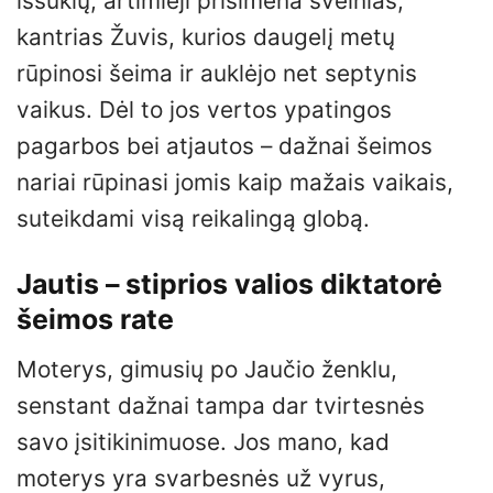
iššūkių, artimieji prisimena švelnias,
kantrias Žuvis, kurios daugelį metų
rūpinosi šeima ir auklėjo net septynis
vaikus. Dėl to jos vertos ypatingos
pagarbos bei atjautos – dažnai šeimos
nariai rūpinasi jomis kaip mažais vaikais,
suteikdami visą reikalingą globą.
Jautis – stiprios valios diktatorė
šeimos rate
Moterys, gimusių po Jaučio ženklu,
senstant dažnai tampa dar tvirtesnės
savo įsitikinimuose. Jos mano, kad
moterys yra svarbesnės už vyrus,