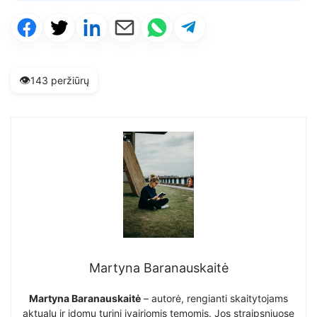
👁️
143 peržiūrų
Martyna Baranauskaitė
Martyna Baranauskaitė
– autorė, rengianti skaitytojams
aktualų ir įdomų turinį įvairiomis temomis. Jos straipsniuose