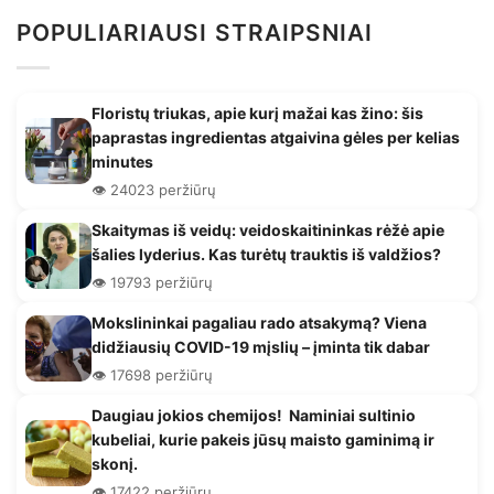
POPULIARIAUSI STRAIPSNIAI
Floristų triukas, apie kurį mažai kas žino: šis
paprastas ingredientas atgaivina gėles per kelias
minutes
👁️ 24023 peržiūrų
Skaitymas iš veidų: veidoskaitininkas rėžė apie
šalies lyderius. Kas turėtų trauktis iš valdžios?
👁️ 19793 peržiūrų
Mokslininkai pagaliau rado atsakymą? Viena
didžiausių COVID-19 mįslių – įminta tik dabar
👁️ 17698 peržiūrų
Daugiau jokios chemijos! Naminiai sultinio
kubeliai, kurie pakeis jūsų maisto gaminimą ir
skonį.
👁️ 17422 peržiūrų