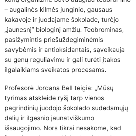
– augalinės kilmės junginio, gausaus
kakavoje ir juodajame šokolade, turėjo
„jaunesnį“ biologinį amžių. Teobrominas,
pasižymintis priešuždegiminėmis
savybėmis ir antioksidantais, sąveikauja
su genų reguliavimu ir gali turėti įtakos
ilgalaikiams sveikatos procesams.
Profesorė Jordana Bell teigia: „Mūsų
tyrimas atskleidė ryšį tarp vienos
pagrindinių juodojo šokolado sudedamųjų
dalių ir ilgesnio jaunatviškumo
išsaugojimo. Nors tikrai nesakome, kad