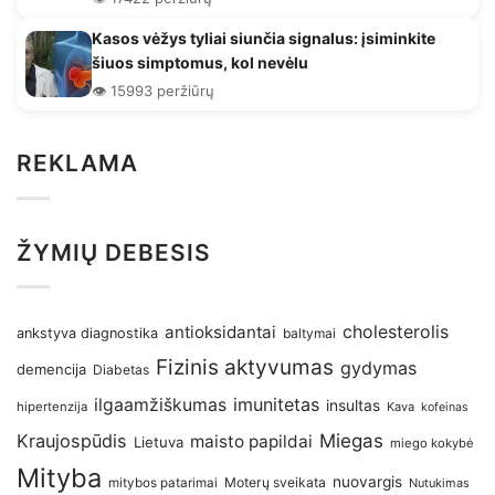
Kasos vėžys tyliai siunčia signalus: įsiminkite
šiuos simptomus, kol nevėlu
👁️ 15993 peržiūrų
REKLAMA
ŽYMIŲ DEBESIS
antioksidantai
cholesterolis
ankstyva diagnostika
baltymai
Fizinis aktyvumas
gydymas
demencija
Diabetas
imunitetas
ilgaamžiškumas
insultas
hipertenzija
Kava
kofeinas
Kraujospūdis
Miegas
maisto papildai
Lietuva
miego kokybė
Mityba
nuovargis
Moterų sveikata
mitybos patarimai
Nutukimas