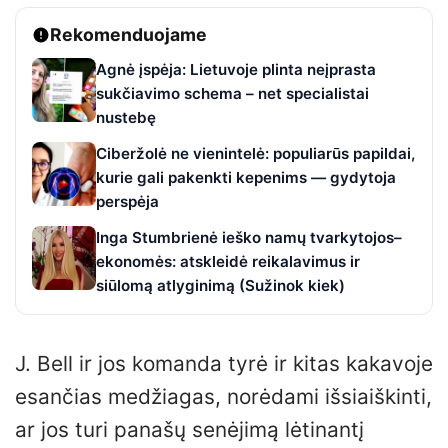
Rekomenduojame
Agnė įspėja: Lietuvoje plinta neįprasta
sukčiavimo schema – net specialistai
nustebę
Ciberžolė ne vienintelė: populiarūs papildai,
kurie gali pakenkti kepenims — gydytoja
perspėja
Inga Stumbrienė ieško namų tvarkytojos–
ekonomės: atskleidė reikalavimus ir
siūlomą atlyginimą (Sužinok kiek)
J. Bell ir jos komanda tyrė ir kitas kakavoje
esančias medžiagas, norėdami išsiaiškinti,
ar jos turi panašų senėjimą lėtinantį