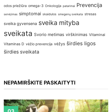
Prevencija
omega-3
odos priežiūra
Onkologija
patarimai
simptomai
stresas
skaidulos
senėjimas
smegenų sveikata
sveika mityba
sveika gyvensena
sveikata
Svorio metimas
virškinimas
Vitaminai
širdies ligos
vėžys
Vitaminas D
vėžio prevencija
širdies sveikata
NEPAMIRŠKITE PASKAITYTI
03