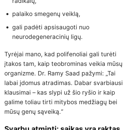
radikalų,
palaiko smegenų veiklą,
gali padėti apsisaugoti nuo
neurodegeneracinių ligų.
Tyrėjai mano, kad polifenoliai gali turėti
įtakos tam, kaip teobrominas veikia mūsų
organizme. Dr. Ramy Saad pažymi: „Tai
labai įdomus atradimas. Dabar svarbiausi
klausimai – kas slypi už šio ryšio ir kaip
galime toliau tirti mitybos medžiagų bei
mūsų genų sąveiką.“
Svarbu atminti: saikas yra raktas