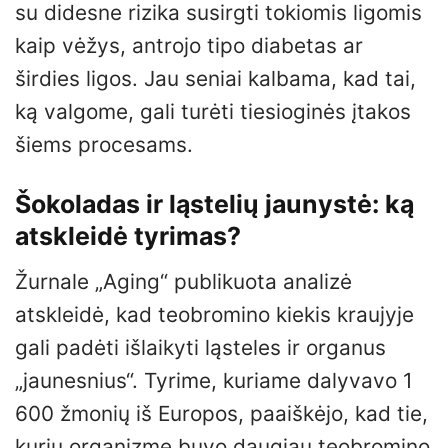
su didesne rizika susirgti tokiomis ligomis
kaip vėžys, antrojo tipo diabetas ar
širdies ligos. Jau seniai kalbama, kad tai,
ką valgome, gali turėti tiesioginės įtakos
šiems procesams.
Šokoladas ir ląstelių jaunystė: ką
atskleidė tyrimas?
Žurnale „Aging“ publikuota analizė
atskleidė, kad teobromino kiekis kraujyje
gali padėti išlaikyti ląsteles ir organus
„jaunesnius“. Tyrime, kuriame dalyvavo 1
600 žmonių iš Europos, paaiškėjo, kad tie,
kurių organizme buvo daugiau teobromino