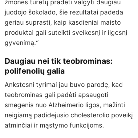
žmonės turėtų pradėti valgyti daugiau
juodojo šokolado, šie rezultatai padeda
geriau suprasti, kaip kasdieniai maisto
produktai gali suteikti sveikesnį ir ilgesnį
gyvenimą.“
Daugiau nei tik teobrominas:
polifenolių galia
Ankstesni tyrimai jau buvo parodę, kad
teobrominas gali padėti apsaugoti
smegenis nuo Alzheimerio ligos, mažinti
neigiamą padidėjusio cholesterolio poveikį
atminčiai ir mąstymo funkcijoms.