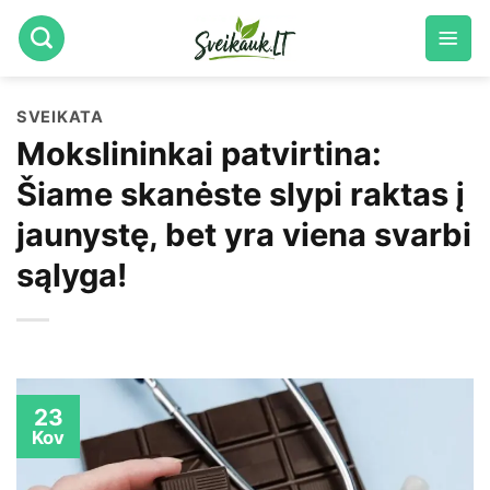
Skip
to
content
SVEIKATA
Mokslininkai patvirtina:
Šiame skanėste slypi raktas į
jaunystę, bet yra viena svarbi
sąlyga!
23
Kov