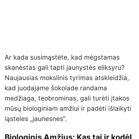
Ar kada susimąstėte, kad mėgstamas
skanėstas gali tapti jaunystės eliksyru?
Naujausias mokslinis tyrimas atskleidžia,
kad juodajame šokolade randama
medžiaga, teobrominas, gali turėti įtakos
mūsų biologiniam amžiui ir padėti išlaikyti
ląsteles „jaunesnes“.
Biologinis Amžius: Kas tai ir kodėl