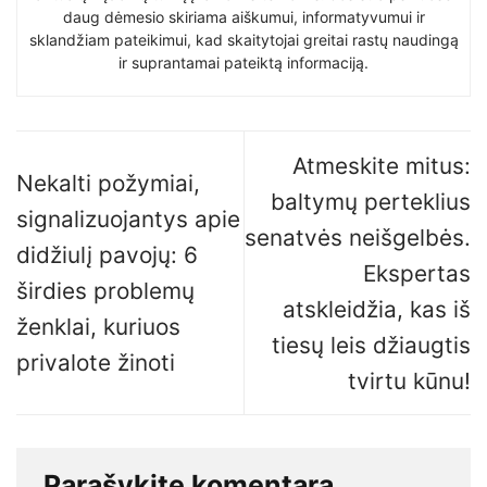
daug dėmesio skiriama aiškumui, informatyvumui ir
sklandžiam pateikimui, kad skaitytojai greitai rastų naudingą
ir suprantamai pateiktą informaciją.
Atmeskite mitus:
Nekalti požymiai,
baltymų perteklius
signalizuojantys apie
senatvės neišgelbės.
didžiulį pavojų: 6
Ekspertas
širdies problemų
atskleidžia, kas iš
ženklai, kuriuos
tiesų leis džiaugtis
privalote žinoti
tvirtu kūnu!
Parašykite komentarą